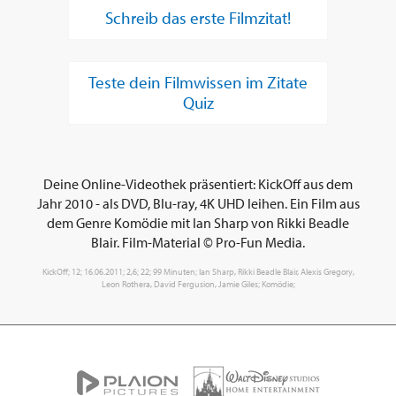
Schreib das erste Filmzitat!
Teste dein Filmwissen im Zitate
Quiz
Deine Online-Videothek präsentiert: KickOff aus dem
Jahr 2010 - als DVD, Blu-ray, 4K UHD leihen. Ein Film aus
dem Genre Komödie mit Ian Sharp von Rikki Beadle
Blair. Film-Material © Pro-Fun Media.
KickOff; 12; 16.06.2011; 2,6; 22; 99 Minuten; Ian Sharp, Rikki Beadle Blair, Alexis Gregory,
Leon Rothera, David Fergusion, Jamie Giles; Komödie;