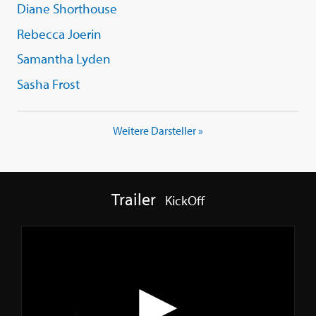
Diane Shorthouse
Rebecca Joerin
Samantha Lyden
Sasha Frost
Weitere Darsteller »
Trailer
KickOff