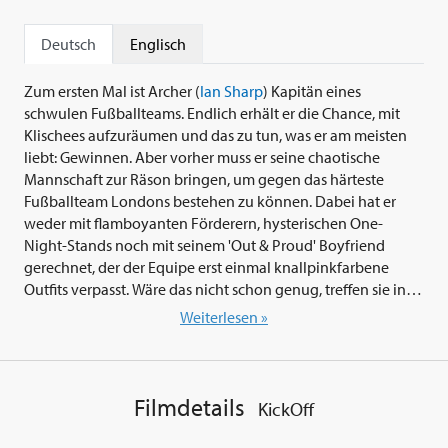
Deutsch
Englisch
Zum ersten Mal ist Archer (
Ian Sharp
) Kapitän eines
schwulen Fußballteams. Endlich erhält er die Chance, mit
Klischees aufzuräumen und das zu tun, was er am meisten
liebt: Gewinnen. Aber vorher muss er seine chaotische
Mannschaft zur Räson bringen, um gegen das härteste
Fußballteam Londons bestehen zu können. Dabei hat er
weder mit flamboyanten Förderern, hysterischen One-
Night-Stands noch mit seinem 'Out & Proud' Boyfriend
gerechnet, der der Equipe erst einmal knallpinkfarbene
Outfits verpasst. Wäre das nicht schon genug, treffen sie in
ihrem ersten Spiel auf die miesesten Falschspieler der Stadt.
Weiterlesen »
Einen Torwart auf der Flucht vor der Polizei, einen
Verteidiger, dessen Bruder am liebsten noch die Elfmeter-
Markierung wegschnieft, einen Mittelfeldspieler, aggressiv
wie eine gigantische Bulldogge und einen Möchtegern-
Filmdetails
KickOff
Beckham samt seiner auf die Eier gehenden Freundin am
Spielfeldrand...