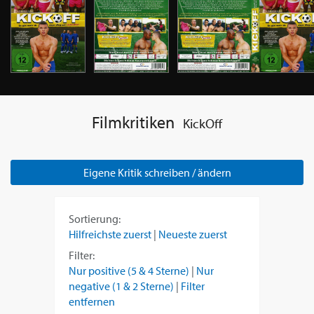
Filmkritiken
KickOff
Eigene Kritik schreiben / ändern
Sortierung:
Hilfreichste zuerst
|
Neueste zuerst
Filter:
Nur positive (5 & 4 Sterne)
|
Nur
negative (1 & 2 Sterne)
|
Filter
entfernen