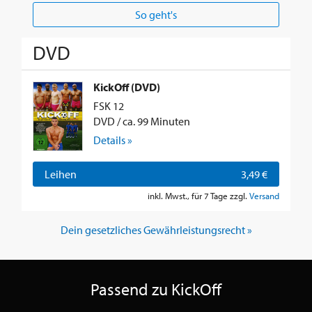
So geht's
DVD
KickOff (DVD)
FSK 12
DVD / ca. 99 Minuten
Details »
Leihen
3,49 €
inkl. Mwst., für 7 Tage zzgl.
Versand
Dein gesetzliches Gewährleistungsrecht »
Passend zu KickOff