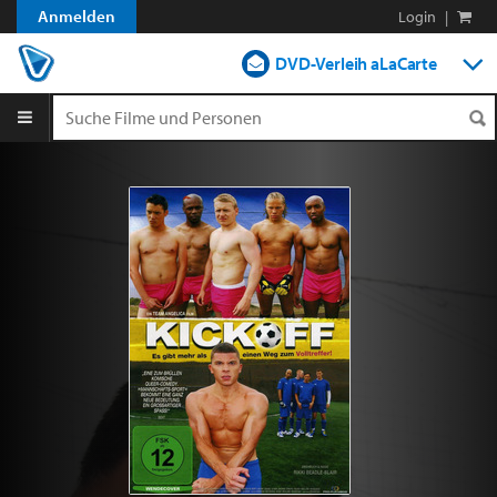
Anmelden
Login
|
DVD-Verleih aLaCarte
DVD-Verleih im Abo
Streamen
Shop
Blog