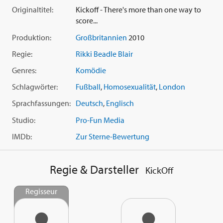
Originaltitel:
Kickoff - There's more than one way to
Rikki Beadle Blair
s 'KickOff' ist unterhaltsamer noch als die
score...
Premier-League und mit mehr halbnackten Kerlen, als ein
Produktion:
Großbritannien
2010
Spielfeld erlaubt. Eine großartige Komödie, auch für alle
Nicht-Fußball-Fans.
Regie:
Rikki Beadle Blair
Genres:
Komödie
Schlagwörter:
Fußball
,
Homosexualität
,
London
Sprachfassungen:
Deutsch
,
Englisch
Studio:
Pro-Fun Media
IMDb:
Zur Sterne-Bewertung
Regie & Darsteller
KickOff
Regisseur