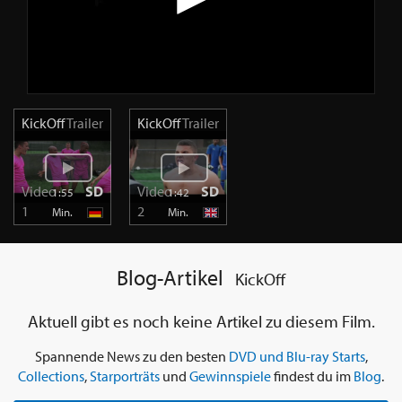
KickOff
Trailer
KickOff
Trailer
Video
SD
Video
SD
1:55
1:42
1
2
Min.
Min.
Blog-Artikel
KickOff
Aktuell gibt es noch keine Artikel zu diesem Film.
Spannende News zu den besten
DVD und Blu-ray Starts
,
Collections
,
Starporträts
und
Gewinnspiele
findest du im
Blog
.