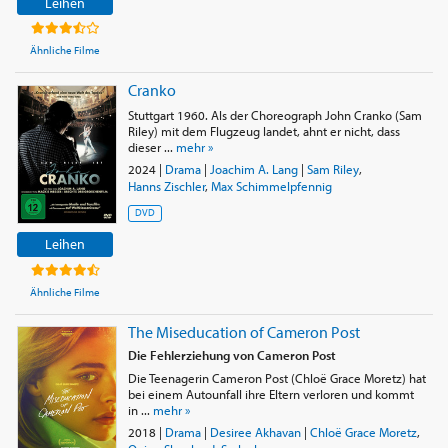
Leihen
Ähnliche Filme
Cranko
Stuttgart 1960. Als der Choreograph John Cranko (Sam
Riley) mit dem Flugzeug landet, ahnt er nicht, dass
dieser ...
mehr »
2024
|
Drama
|
Joachim A. Lang
|
Sam Riley
,
Hanns Zischler
,
Max Schimmelpfennig
DVD
Leihen
Ähnliche Filme
The Miseducation of Cameron Post
Die Fehlerziehung von Cameron Post
Die Teenagerin Cameron Post (Chloë Grace Moretz) hat
bei einem Autounfall ihre Eltern verloren und kommt
in ...
mehr »
2018
|
Drama
|
Desiree Akhavan
|
Chloë Grace Moretz
,