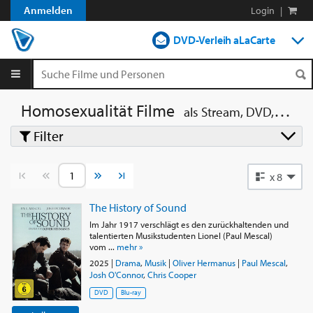
Anmelden
Login
|
DVD-Verleih aLaCarte
DVD-Verleih im Abo
Streamen
Homosexualität Filme
als Stream, DVD, 4K UHD, Blu-ray, Blu-ray 3D
Filter
Shop
Blog
Vorherige Seite
Nächste Seite
x 8
The History of Sound
Im Jahr 1917 verschlägt es den zurückhaltenden und
talentierten Musikstudenten Lionel (Paul Mescal)
vom ...
mehr »
2025
|
Drama
,
Musik
|
Oliver Hermanus
|
Paul Mescal
,
Josh O'Connor
,
Chris Cooper
DVD
Blu-ray