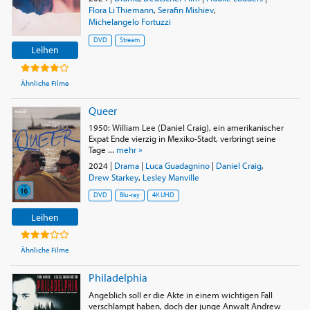
Flora Li Thiemann
,
Serafin Mishiev
,
Michelangelo Fortuzzi
DVD
Stream
Leihen
Ähnliche Filme
Queer
1950: William Lee (Daniel Craig), ein amerikanischer
Expat Ende vierzig in Mexiko-Stadt, verbringt seine
Tage ...
mehr »
2024
|
Drama
|
Luca Guadagnino
|
Daniel Craig
,
Drew Starkey
,
Lesley Manville
DVD
Blu-ray
4K UHD
Leihen
Ähnliche Filme
Philadelphia
Angeblich soll er die Akte in einem wichtigen Fall
verschlampt haben, doch der junge Anwalt Andrew