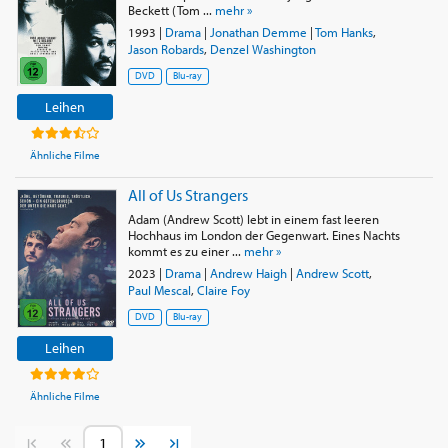
Beckett (Tom ...
mehr »
1993
|
Drama
|
Jonathan Demme
|
Tom Hanks
,
Jason Robards
,
Denzel Washington
DVD
Blu-ray
Leihen
Ähnliche Filme
All of Us Strangers
Adam (Andrew Scott) lebt in einem fast leeren
Hochhaus im London der Gegenwart. Eines Nachts
kommt es zu einer ...
mehr »
2023
|
Drama
|
Andrew Haigh
|
Andrew Scott
,
Paul Mescal
,
Claire Foy
DVD
Blu-ray
Leihen
Ähnliche Filme
Vorherige Seite
Nächste Seite