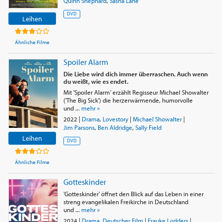
Quinn Shephard
,
Sasha Lane
DVD
Leihen
Ähnliche Filme
Spoiler Alarm
Die Liebe wird dich immer überraschen. Auch wenn
du weißt, wie es endet.
Mit 'Spoiler Alarm' erzählt Regisseur Michael Showalter
('The Big Sick') die herzerwärmende, humorvolle
und ...
mehr »
2022
|
Drama
,
Lovestory
|
Michael Showalter
|
Jim Parsons
,
Ben Aldridge
,
Sally Field
Leihen
DVD
Ähnliche Filme
Gotteskinder
'Gotteskinder' öffnet den Blick auf das Leben in einer
streng evangelikalen Freikirche in Deutschland
und ...
mehr »
2024
|
Drama
,
Deutscher Film
|
Frauke Lodders
|