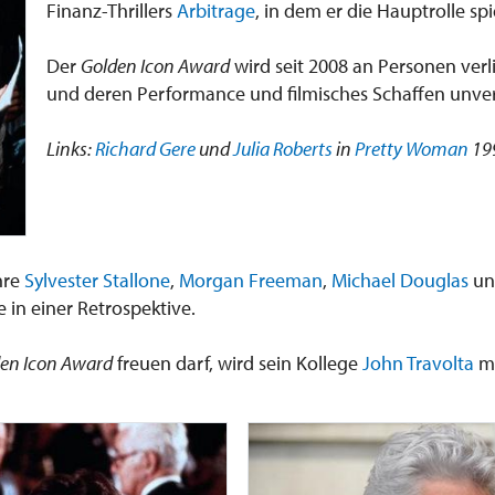
Finanz-Thrillers
Arbitrage
, in dem er die Hauptrolle spie
Der
Golden Icon Award
wird seit 2008 an Personen verl
und deren Performance und filmisches Schaffen unver
Links:
Richard Gere
und
Julia Roberts
in
Pretty Woman
199
hre
Sylvester Stallone
,
Morgan Freeman
,
Michael Douglas
u
e in einer Retrospektive.
en Icon Award
freuen darf, wird sein Kollege
John Travolta
m