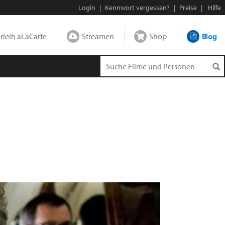
Login
|
Kennwort vergessen?
|
Preise
|
Hilfe
leih aLaCarte
Streamen
Shop
Blog