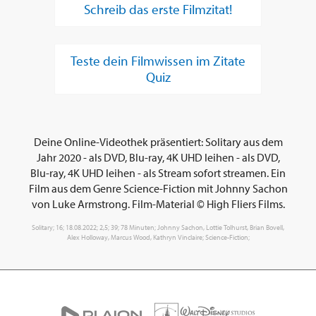
Schreib das erste Filmzitat!
Teste dein Filmwissen im Zitate
Quiz
Deine Online-Videothek präsentiert: Solitary aus dem
Jahr 2020 - als DVD, Blu-ray, 4K UHD leihen - als DVD,
Blu-ray, 4K UHD leihen - als Stream sofort streamen. Ein
Film aus dem Genre Science-Fiction mit Johnny Sachon
von Luke Armstrong. Film-Material © High Fliers Films.
Solitary; 16; 18.08.2022; 2,5; 39; 78 Minuten; Johnny Sachon, Lottie Tolhurst, Brian Bovell,
Alex Holloway, Marcus Wood, Kathryn Vinclaire; Science-Fiction;