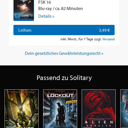
FSK 16
Blu-ray / ca. 82 Minuten
Details »
Leihen
3,49 €
inkl. Mwst., für 7 Tage zzgl.
Versand
Dein gesetzliches Gewährleistungsrecht »
Passend zu Solitary