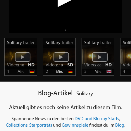
Solitary
Trailer
Solitary
Trailer
Solitary
Trailer
Soli
Video
HD
Video
SD
Video
HD
Vid
2:18
2:18
2:00
1
2
3
4
Min.
Min.
Min.
Blog-Artikel
Solitary
Aktuell gibt es noch keine Artikel zu diesem Film.
Spannende News zu den besten
DVD und Blu-ray Starts
,
Collections
,
Starporträts
und
Gewinnspiele
findest du im
Blog
.