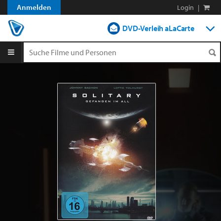
Anmelden
Login
|
DVD-Verleih aLaCarte
DVD-Verleih im Abo
Streamen
Shop
Blog