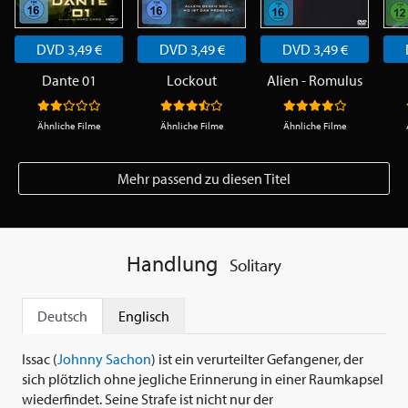
DVD 3,49 €
DVD 3,49 €
DVD 3,49 €
Dante 01
Lockout
Alien - Romulus
Ähnliche Filme
Ähnliche Filme
Ähnliche Filme
Mehr passend zu diesen Titel
Handlung
Solitary
Deutsch
Englisch
Issac (
Johnny Sachon
) ist ein verurteilter Gefangener, der
sich plötzlich ohne jegliche Erinnerung in einer Raumkapsel
wiederfindet. Seine Strafe ist nicht nur der