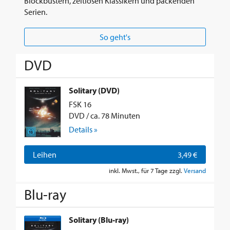
Blockbustern, zeitlosen Klassikern und packenden
Serien.
So geht's
DVD
Solitary (DVD)
FSK 16
DVD / ca. 78 Minuten
Details »
Leihen
3,49 €
inkl. Mwst., für 7 Tage zzgl.
Versand
Blu-ray
Solitary (Blu-ray)