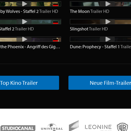
by Wolves - Staffel 2
Trailer
HD
The Moon
Trailer
HD
Staffel 2
Trailer
HD
Slingshot
Trailer
HD
Rise of the Phoenix - Angriff des Giganten
Trailer
Dune: Prophecy - Staffel 1
HD
Traile
Top Kino Trailer
Neue Film-Traile