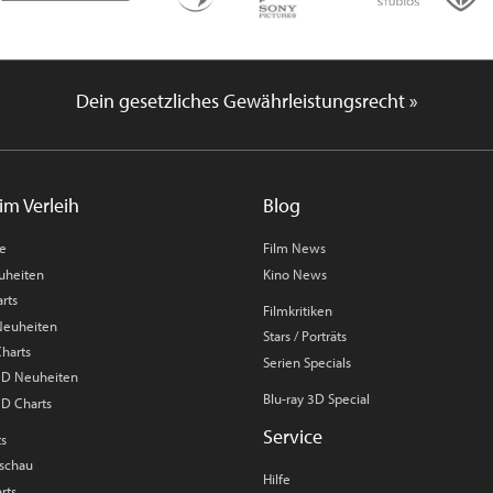
Dein gesetzliches Gewährleistungsrecht »
im Verleih
Blog
me
Film News
uheiten
Kino News
rts
Filmkritiken
 Neuheiten
Stars / Porträts
Charts
Serien Specials
 3D Neuheiten
Blu-ray 3D Special
3D Charts
Service
ts
rschau
Hilfe
rts