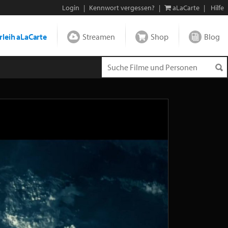
Login
|
Kennwort vergessen?
|
aLaCarte
|
Hilfe
leih aLaCarte
Streamen
Shop
Blog