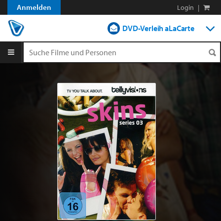
Anmelden
Login
|
DVD-Verleih aLaCarte
DVD-Verleih im Abo
Streamen
Shop
Blog