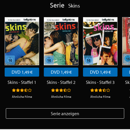
Serie
Skins
DVD 1,49 €
DVD 1,49 €
DVD 1,49 €
Skins - Staffel 1
Skins - Staffel 2
Skins - Staffel 3
Sk
Ähnliche Filme
Ähnliche Filme
Ähnliche Filme
Serie anzeigen