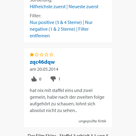
Hilfreichste zuerst
|
Neueste zuerst
Filter:
Nur positive (5 & 4 Sterne)
|
Nur
negative (1 & 2 Sterne)
|
Filter
entfernen
zqc46dqw
am
20.05.2014
hat nix mit staffel eins und zwei
gemein, habe nach der zweiten folge
aufgehört zu schauen, lohnt sich
absolut nicht zu sehen..
ungeprüfte Kritik
Der Film
Skins - Staffel 3
erhielt
3,1
von
5