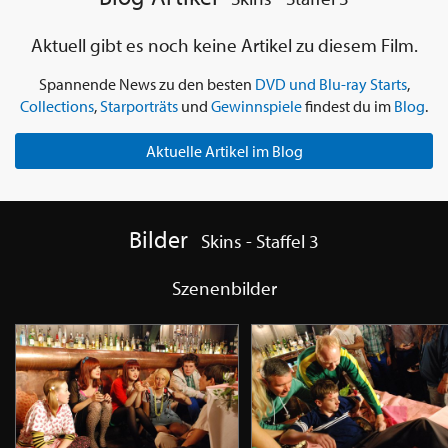
Aktuell gibt es noch keine Artikel zu diesem Film.
Spannende News zu den besten
DVD und Blu-ray Starts
,
Collections
,
Starporträts
und
Gewinnspiele
findest du im
Blog
.
Aktuelle Artikel im Blog
Bilder
Skins - Staffel 3
Szenenbilder