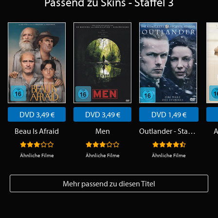
Passend zu Skins - Staffel 3
DVD 3,49 €
DVD 3,49 €
DVD 1,49 €
Beau Is Afraid
Men
Outlander - Staffel 6
A
Ähnliche Filme
Ähnliche Filme
Ähnliche Filme
Mehr passend zu diesen Titel