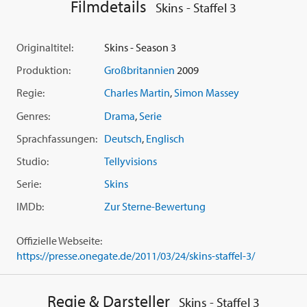
Filmdetails
Skins - Staffel 3
Episoden:
01. Neue Leute
Originaltitel:
Skins - Season 3
02. Cook
Produktion:
Großbritannien
2009
03. Thomas
04. Pandora
Regie:
Charles Martin
,
Simon Massey
05. Freddie
Genres:
Drama
,
Serie
06. Naomi
08. Der Ausflug
Sprachfassungen:
Deutsch
,
Englisch
10. Am Ende
Studio:
Tellyvisions
Serie:
Skins
IMDb:
Zur Sterne-Bewertung
Offizielle Webseite:
https://presse.onegate.de/2011/03/24/skins-staffel-3/
Regie & Darsteller
Skins - Staffel 3