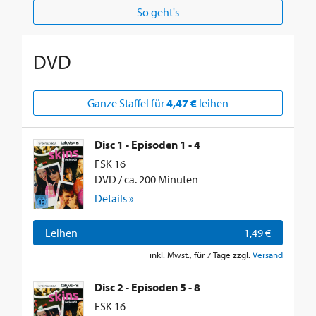
So geht's
DVD
Ganze Staffel für
4,47 €
leihen
Disc 1 - Episoden 1 - 4
FSK 16
DVD / ca. 200 Minuten
Details »
Leihen
1,49 €
inkl. Mwst., für 7 Tage zzgl.
Versand
Disc 2 - Episoden 5 - 8
FSK 16