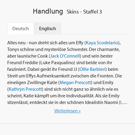
Handlung
Skins - Staffel 3
Deutsch
Englisch
Alles neu - nun dreht sich alles um Effy (
Kaya Scodelario
),
Tonys schöne und mysteriöse Schwester. Der charmante,
aber launische Cook (
Jack O'Connell
) und sein bester
Freund Freddie (Luke Pasqualino) sind beide von ihr
fasziniert. Dabei gerät ihr Freund JJ (
Ollie Barbieri
) beim
Streit um Effys Aufmerksamkeit zwischen die Fronten. Die
eineiigen Zwillinge Katie (
Megan Prescott
) und Emily
(
Kathryn Prescott
) sind sich nicht ganz so ähnlich wie es
scheint, Katie kämpft um ihre Individualität. Als sie Emily
sitzenlässt, entdeckt sie in der schönen Idealistin Naomi (
Lily
Loveless
) eine neue Freundin. Die verrückte Pandora (
Lisa
Weiterlesen »
Backwell
) ist der Schatz in der Runde. Sie verliebt sich in
Thomas, aber diese Liebe endet möglicherweise schon
bevor sie richtig begonnen hat.