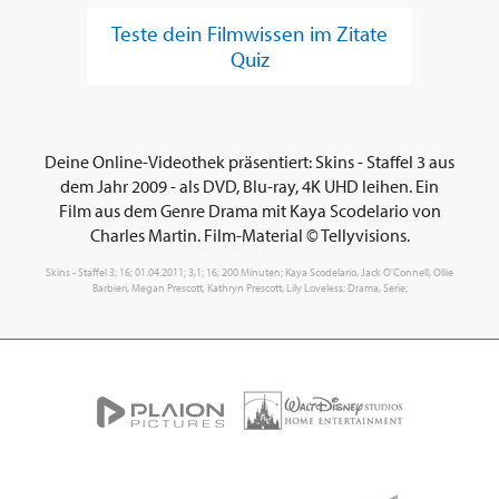
Teste dein Filmwissen im Zitate
Quiz
Deine Online-Videothek präsentiert: Skins - Staffel 3 aus
dem Jahr 2009 - als DVD, Blu-ray, 4K UHD leihen. Ein
Film aus dem Genre Drama mit Kaya Scodelario von
Charles Martin. Film-Material © Tellyvisions.
Skins - Staffel 3; 16; 01.04.2011; 3,1; 16; 200 Minuten; Kaya Scodelario, Jack O'Connell, Ollie
Barbieri, Megan Prescott, Kathryn Prescott, Lily Loveless; Drama, Serie;