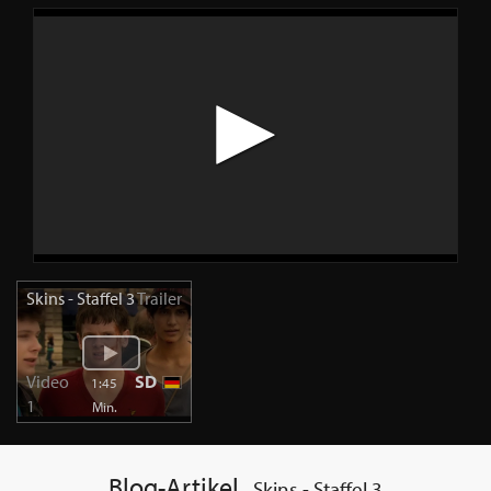
Skins - Staffel 3
Trailer
Video
SD
1:45
1
Min.
Blog-Artikel
Skins - Staffel 3