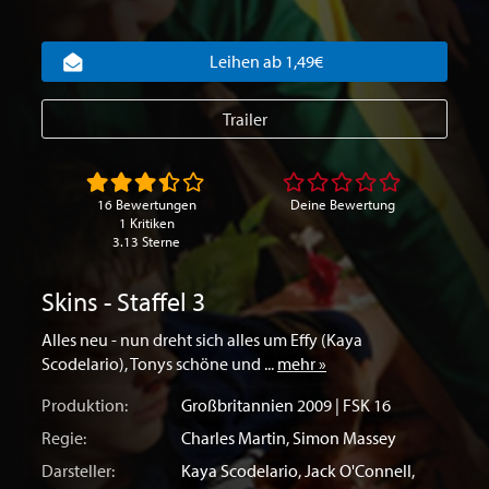
Leihen ab 1,49€
Trailer
16 Bewertungen
Deine Bewertung
1 Kritiken
3.13 Sterne
Skins - Staffel 3
Alles neu - nun dreht sich alles um Effy (Kaya
Scodelario), Tonys schöne und ...
mehr »
Produktion:
Großbritannien
2009 | FSK 16
Regie:
Charles Martin
,
Simon Massey
Darsteller:
Kaya Scodelario
,
Jack O'Connell
,