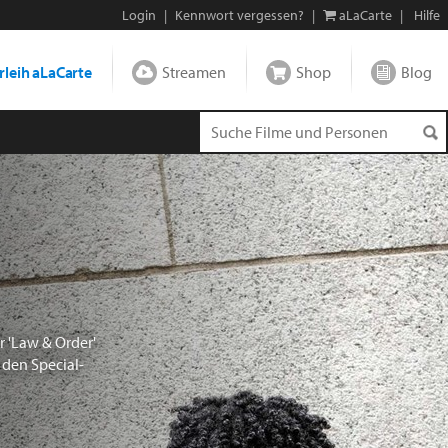
Login
|
Kennwort vergessen?
|
aLaCarte
|
Hilfe
leih aLaCarte
Streamen
Shop
Blog
 'Law & Order'
e den Special-