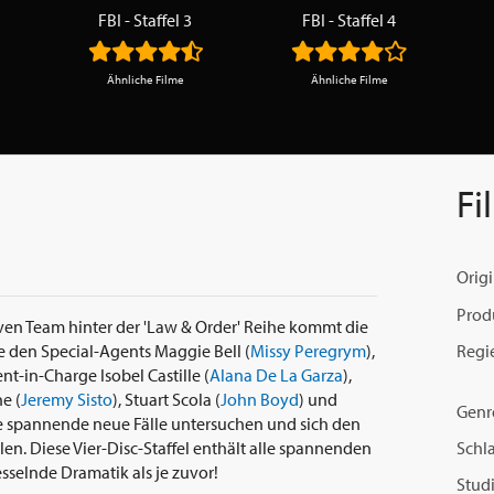
FBI - Staffel 3
FBI - Staffel 4
Ähnliche Filme
Ähnliche Filme
Fi
Origi
Prod
en Team hinter der 'Law & Order' Reihe kommt die
Regi
lge den Special-Agents Maggie Bell (
Missy Peregrym
),
ent-in-Charge Isobel Castille (
Alana De La Garza
),
e (
Jeremy Sisto
), Stuart Scola (
John Boyd
) und
Genr
ie spannende neue Fälle untersuchen und sich den
Schl
en. Diese Vier-Disc-Staffel enthält alle spannenden
sselnde Dramatik als je zuvor!
Studi