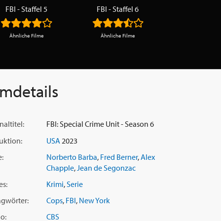
FBI - Staffel 5
FBI - Staffel 6
Ähnliche Filme
Ähnliche Filme
lmdetails
naltitel:
FBI: Special Crime Unit - Season 6
uktion:
USA
2023
e:
Norberto Barba
,
Fred Berner
,
Alex
Chapple
,
Jean de Segonzac
es:
Krimi
,
Serie
agwörter:
Cops
,
FBI
,
New York
o:
CBS