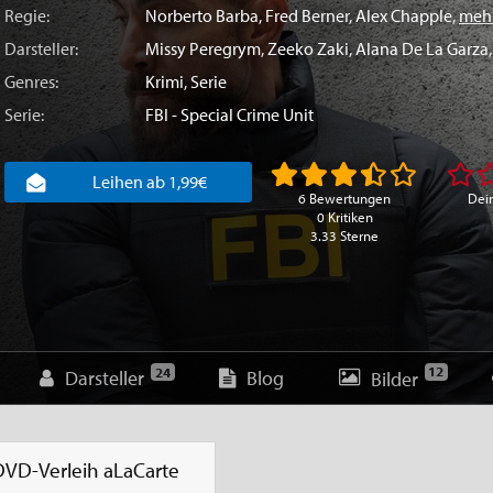
Regie:
Norberto Barba
,
Fred Berner
,
Alex Chapple
,
mehr
Darsteller:
Missy Peregrym
,
Zeeko Zaki
,
Alana De La Garza
Genres:
Krimi
,
Serie
Serie:
FBI - Special Crime Unit
Leihen ab 1,99€
6 Bewertungen
Dei
0 Kritiken
3.33 Sterne
12
24
Darsteller
Blog
Bilder
DVD-Verleih
aLaCarte