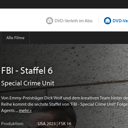
DVD-Verleih im Abo
DVD-Ver
Alle Filme
FBI - Staffel 6
Special Crime Unit
Von Emmy-Preisträger Dick Wolf und dem kreativen Team hinter der
Reihe kommt die sechste Staffel von 'FBI - Special Crime Unit'. Folg
Agents ...
mehr »
Produktion:
USA
2023 | FSK 16