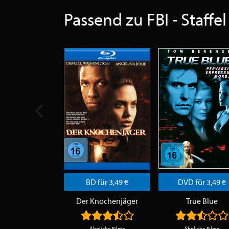
Passend zu FBI - Staffel
BD für 3,49 €
DVD für 3,49 €
Der Knochenjäger
True Blue
Ähnliche Filme
Ähnliche Filme