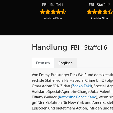
FBI - Staffel 1
FBI - Staffel 2
Ähnliche Filme
Ähnliche Filme
Handlung
FBI - Staffel 6
Deutsch
Englisch
Von Emmy-Preisträger Dick Wolf und dem kreativ
sechste Staffel von 'FBI - Special Crime Unit'. Fo
Omar Adom 'OA' Zidan (
Zeeko Zaki
), Special-Ag
Assistant-Special-Agent-in-Charge Jubal Valentin
Tiffany Wallace (
Katherine Renee Kane
), wenn s
größten Gefahren für New York und Amerika stell
Episoden und bietet mehr Action, Intrigen und fe