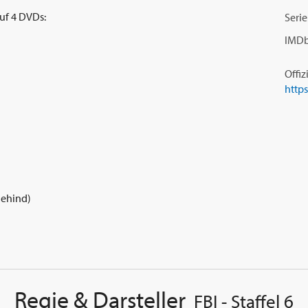
auf 4 DVDs:
Serie
IMDb
Offiz
https
Behind)
Regie & Darsteller
FBI - Staffel 6