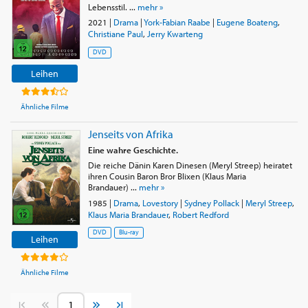
Lebensstil. ...
mehr »
2021
|
Drama
|
York-Fabian Raabe
|
Eugene Boateng
,
Christiane Paul
,
Jerry Kwarteng
DVD
Leihen
Ähnliche Filme
Jenseits von Afrika
Eine wahre Geschichte.
Die reiche Dänin Karen Dinesen (Meryl Streep) heiratet
ihren Cousin Baron Bror Blixen (Klaus Maria
Brandauer) ...
mehr »
1985
|
Drama
,
Lovestory
|
Sydney Pollack
|
Meryl Streep
,
Klaus Maria Brandauer
,
Robert Redford
DVD
Blu-ray
Leihen
Ähnliche Filme
Vorherige Seite
Nächste Seite