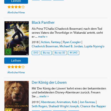
Leihen
Ähnliche Filme
Black Panther
Als Prinz T'Challa (Chadwick Boseman) nach dem Tod
seines Vaters die Thronfolge in 'Wakanda' antritt, sieht
er ...
mehr »
2018
|
Action
,
Fantasy
|
Ryan Coogler
|
Chadwick Boseman
,
Michael B. Jordan
,
Lupita Nyong'o
DVD
Blu-ray
Blu-ray 3D
4K UHD
Leihen
Ähnliche Filme
Der König der Löwen
Mit 'Der König der Löwen' kehrt eines der bekanntesten
und beliebtesten Disney-Abenteuer zurück. Freuen
Sie ...
mehr »
2019
|
Abenteuer
,
Animation
,
Kids
|
Jon Favreau
|
Seth Rogen
,
Shahadi Wright Joseph
,
Chance the Rapper