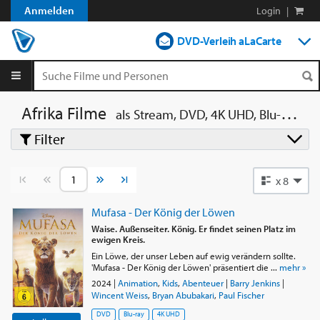
Anmelden
Login
|
DVD-Verleih aLaCarte
DVD-Verleih im Abo
Streamen
Afrika Filme
als Stream, DVD, 4K UHD, Blu-ray, Blu-ray 3D
Filter
Shop
Blog
Vorherige Seite
Nächste Seite
x 8
Mufasa - Der König der Löwen
Waise. Außenseiter. König. Er findet seinen Platz im
ewigen Kreis.
Ein Löwe, der unser Leben auf ewig verändern sollte.
'Mufasa - Der König der Löwen' präsentiert die ...
mehr »
2024
|
Animation
,
Kids
,
Abenteuer
|
Barry Jenkins
|
Wincent Weiss
,
Bryan Abubakari
,
Paul Fischer
DVD
Blu-ray
4K UHD