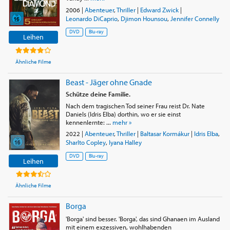
2006
|
Abenteuer
,
Thriller
|
Edward Zwick
|
Leonardo DiCaprio
,
Djimon Hounsou
,
Jennifer Connelly
DVD
Blu-ray
Leihen
Ähnliche Filme
Beast - Jäger ohne Gnade
Schütze deine Familie.
Nach dem tragischen Tod seiner Frau reist Dr. Nate
Daniels (Idris Elba) dorthin, wo er sie einst
kennenlernte: ...
mehr »
2022
|
Abenteuer
,
Thriller
|
Baltasar Kormákur
|
Idris Elba
,
Sharlto Copley
,
Iyana Halley
DVD
Blu-ray
Leihen
Ähnliche Filme
Borga
'Borga' sind besser. 'Borga', das sind Ghanaen im Ausland
mit einem exzessiven, wohlhabenden