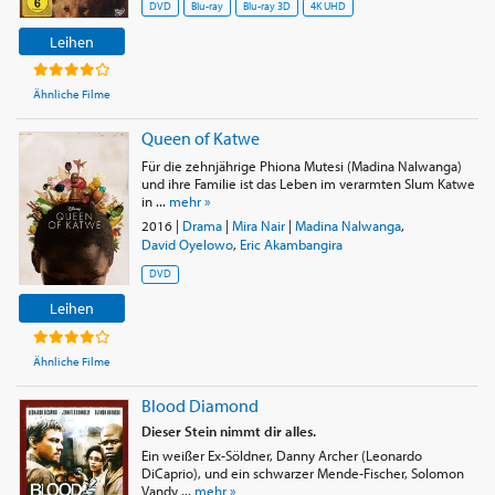
DVD
Blu-ray
Blu-ray 3D
4K UHD
Leihen
Ähnliche Filme
Queen of Katwe
Für die zehnjährige Phiona Mutesi (Madina Nalwanga)
und ihre Familie ist das Leben im verarmten Slum Katwe
in ...
mehr »
2016
|
Drama
|
Mira Nair
|
Madina Nalwanga
,
David Oyelowo
,
Eric Akambangira
DVD
Leihen
Ähnliche Filme
Blood Diamond
Dieser Stein nimmt dir alles.
Ein weißer Ex-Söldner, Danny Archer (Leonardo
DiCaprio), und ein schwarzer Mende-Fischer, Solomon
Vandy ...
mehr »