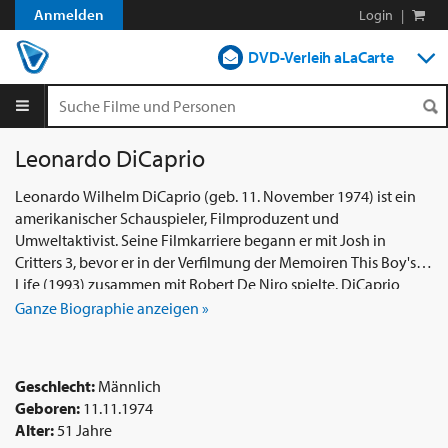
Anmelden
Login
|
DVD-Verleih aLaCarte
DVD-Verleih im Abo
Streamen
Leonardo DiCaprio
Shop
Leonardo Wilhelm DiCaprio (geb. 11. November 1974) ist ein
amerikanischer Schauspieler, Filmproduzent und
Blog
Umweltaktivist. Seine Filmkarriere begann er mit Josh in
Critters 3, bevor er in der Verfilmung der Memoiren This Boy's
Life (1993) zusammen mit Robert De Niro spielte. DiCaprio
wurde für seine Nebenrolle im Drama What's Eating Gilbert
Ganze Biographie anzeigen »
Grape (1993) gelobt und erhielt öffentliche Anerkennung mit
Hauptrollen im Drama The Basketball Diaries (1995) und im
romantischen Drama Romeo + Juliet (1996), bevor er mit James
Geschlecht:
Männlich
Camerons epischer Romanze Titanic (1997) internationalen
Geboren:
11.11.1974
Ruhm erlangte. Er wurde für sechs Academy Awards nominiert
Alter:
51 Jahre
- fünf für Schauspiel und eine für Produktion - und 2016