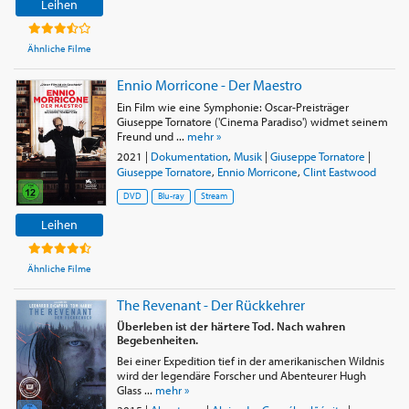
Leihen
Ähnliche Filme
Ennio Morricone - Der Maestro
Ein Film wie eine Symphonie: Oscar-Preisträger
Giuseppe Tornatore ('Cinema Paradiso') widmet seinem
Freund und ...
mehr »
2021
|
Dokumentation
,
Musik
|
Giuseppe Tornatore
|
Giuseppe Tornatore
,
Ennio Morricone
,
Clint Eastwood
DVD
Blu-ray
Stream
Leihen
Ähnliche Filme
The Revenant - Der Rückkehrer
Überleben ist der härtere Tod. Nach wahren
Begebenheiten.
Bei einer Expedition tief in der amerikanischen Wildnis
wird der legendäre Forscher und Abenteurer Hugh
Glass ...
mehr »