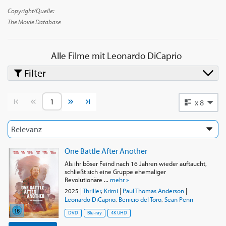
gewann er den Academy Award als bester Schauspieler für The
Copyright/Quelle:
Revenant. DiCaprio ist der Gründer seiner eigenen
The Movie Database
Produktionsfirma namens Appian Way Productions. Er ist auch
ein engagierter Umweltschützer.
Alle Filme mit
Leonardo DiCaprio
Filter
Vorherige Seite
Nächste Seite
x 8
One Battle After Another
Als ihr böser Feind nach 16 Jahren wieder auftaucht,
schließt sich eine Gruppe ehemaliger
Revolutionäre ...
mehr »
2025
|
Thriller
,
Krimi
|
Paul Thomas Anderson
|
Leonardo DiCaprio
,
Benicio del Toro
,
Sean Penn
DVD
Blu-ray
4K UHD