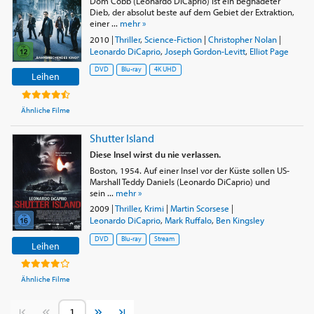
Dom Cobb (Leonardo DiCaprio) ist ein begnadeter
Dieb, der absolut beste auf dem Gebiet der Extraktion,
einer ...
mehr »
2010
|
Thriller
,
Science-Fiction
|
Christopher Nolan
|
Leonardo DiCaprio
,
Joseph Gordon-Levitt
,
Elliot Page
DVD
Blu-ray
4K UHD
Leihen
Ähnliche Filme
Shutter Island
Diese Insel wirst du nie verlassen.
Boston, 1954. Auf einer Insel vor der Küste sollen US-
Marshall Teddy Daniels (Leonardo DiCaprio) und
sein ...
mehr »
2009
|
Thriller
,
Krimi
|
Martin Scorsese
|
Leonardo DiCaprio
,
Mark Ruffalo
,
Ben Kingsley
DVD
Blu-ray
Stream
Leihen
Ähnliche Filme
Vorherige Seite
Nächste Seite