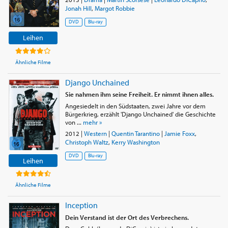
Jonah Hill
,
Margot Robbie
DVD
Blu-ray
Leihen
Ähnliche Filme
Django Unchained
Sie nahmen ihm seine Freiheit. Er nimmt ihnen alles.
Angesiedelt in den Südstaaten, zwei Jahre vor dem
Bürgerkrieg, erzählt 'Django Unchained' die Geschichte
von ...
mehr »
2012
|
Western
|
Quentin Tarantino
|
Jamie Foxx
,
Christoph Waltz
,
Kerry Washington
DVD
Blu-ray
Leihen
Ähnliche Filme
Inception
Dein Verstand ist der Ort des Verbrechens.