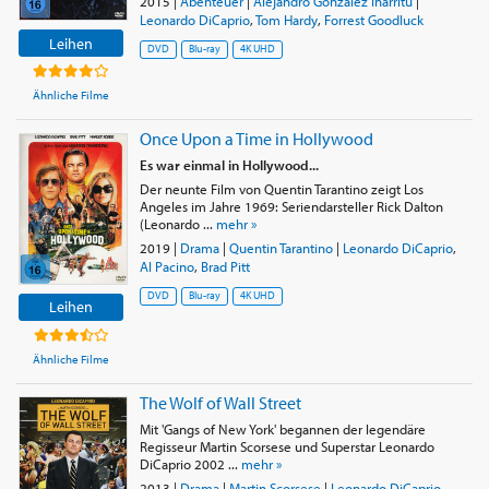
2015
|
Abenteuer
|
Alejandro González Iñárritu
|
Leonardo DiCaprio
,
Tom Hardy
,
Forrest Goodluck
Leihen
DVD
Blu-ray
4K UHD
Ähnliche Filme
Once Upon a Time in Hollywood
Es war einmal in Hollywood...
Der neunte Film von Quentin Tarantino zeigt Los
Angeles im Jahre 1969: Seriendarsteller Rick Dalton
(Leonardo ...
mehr »
2019
|
Drama
|
Quentin Tarantino
|
Leonardo DiCaprio
,
Al Pacino
,
Brad Pitt
DVD
Blu-ray
4K UHD
Leihen
Ähnliche Filme
The Wolf of Wall Street
Mit 'Gangs of New York' begannen der legendäre
Regisseur Martin Scorsese und Superstar Leonardo
DiCaprio 2002 ...
mehr »
2013
|
Drama
|
Martin Scorsese
|
Leonardo DiCaprio
,