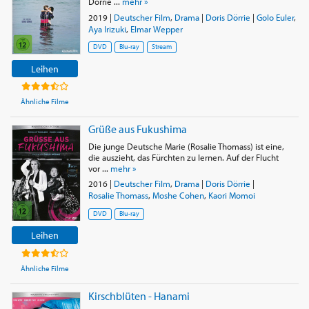
Dörrie ...
mehr »
2019
|
Deutscher Film
,
Drama
|
Doris Dörrie
|
Golo Euler
,
Aya Irizuki
,
Elmar Wepper
DVD
Blu-ray
Stream
Leihen
Ähnliche Filme
Grüße aus Fukushima
Die junge Deutsche Marie (Rosalie Thomass) ist eine,
die auszieht, das Fürchten zu lernen. Auf der Flucht
vor ...
mehr »
2016
|
Deutscher Film
,
Drama
|
Doris Dörrie
|
Rosalie Thomass
,
Moshe Cohen
,
Kaori Momoi
DVD
Blu-ray
Leihen
Ähnliche Filme
Kirschblüten - Hanami