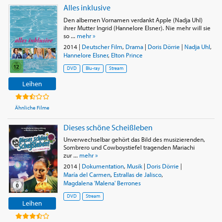
Alles inklusive
Den albernen Vornamen verdankt Apple (Nadja Uhl)
ihrer Mutter Ingrid (Hannelore Elsner). Nie mehr will sie
so ...
mehr »
2014
|
Deutscher Film
,
Drama
|
Doris Dörrie
|
Nadja Uhl
,
Hannelore Elsner
,
Elton Prince
DVD
Blu-ray
Stream
Leihen
Ähnliche Filme
Dieses schöne Scheißleben
Unverwechselbar gehört das Bild des musizierenden,
Sombrero und Cowboystiefel tragenden Mariachi
zur ...
mehr »
2014
|
Dokumentation
,
Musik
|
Doris Dörrie
|
María del Carmen
,
Estrallas de Jalisco
,
Magdalena 'Malena' Berrones
DVD
Stream
Leihen