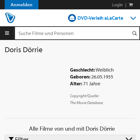
Anmelden
Login
|
DVD-Verleih aLaCarte
DVD-Verleih im Abo
Streamen
Doris Dörrie
Shop
Geschlecht:
Weiblich
Blog
Geboren:
26.05.1955
Alter:
71 Jahre
Copyright/Quelle:
The Movie Database
Alle Filme von und mit
Doris Dörrie
Filter