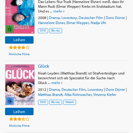
Das Leben: Nur Trudi (Hannelore Elsner) weiß, dass ihr
Mann Rudi (Elmar Wepper) Krebs im Endstadium hat.
Und es ...
mehr »
2008
|
Drama
,
Lovestory
,
Deutscher Film
|
Doris Dörrie
|
Hannelore Elsner
,
Elmar Wepper
,
Nadja Uhl
DVD
Blu-ray
Leihen
Ähnliche Filme
Glück
Noah Leyden (Matthias Brandt) ist Strafverteidiger und
bezeichnet sich als Spezialist für die Suche nach
Glück ...
mehr »
2012
|
Drama
,
Deutscher Film
,
Lovestory
|
Doris Dörrie
|
Matthias Brandt
,
Alba Rohrwacher
,
Vinzenz Kiefer
DVD
Blu-ray
Stream
Leihen
Ähnliche Filme