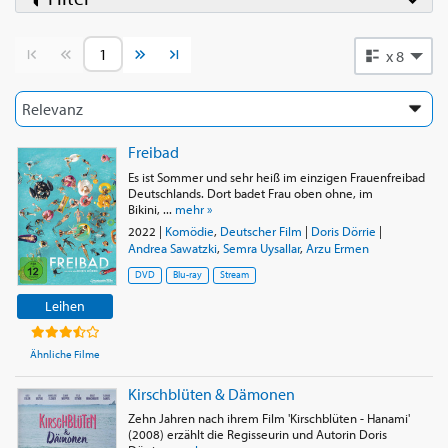
Vorherige Seite
Nächste Seite
x 8
Freibad
Es ist Sommer und sehr heiß im einzigen Frauenfreibad
Deutschlands. Dort badet Frau oben ohne, im
Bikini, ...
mehr »
2022
|
Komödie
,
Deutscher Film
|
Doris Dörrie
|
Andrea Sawatzki
,
Semra Uysallar
,
Arzu Ermen
DVD
Blu-ray
Stream
Leihen
Ähnliche Filme
Kirschblüten & Dämonen
Zehn Jahren nach ihrem Film 'Kirschblüten - Hanami'
(2008) erzählt die Regisseurin und Autorin Doris