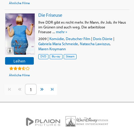
Ähnliche Filme
Die Friseuse
Ihre DDR gibt es nicht mehr. Ihr Mann, ihr Job, ihr Haus
im Grünen sind auch weg. Die arbeitslose
Friseuse ...
mehr »
2009
|
Komödie
,
Deutscher Film
|
Doris Dörrie
|
Gabriela Maria Schmeide
,
Natascha Lawiszus
,
Maren Kroymann
DVD
Blu-ray
Stream
Leihen
Ähnliche Filme
Vorherige Seite
Nächste Seite