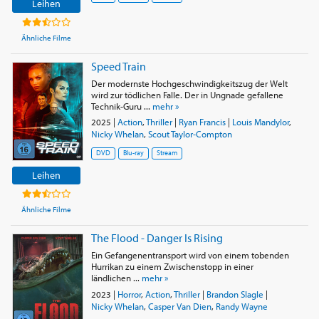
Gad und Kaley Cuoco. Sie ist auch Teil der sehr großen
Leihen
Distribution des experimentellen Knight of Cups von Terrence
Malick. Sie tritt auch in fünf Folgen der Satisfaction-Serie auf.
Ähnliche Filme
Sie tritt weiterhin in kleineren Projekten auf, darunter der
Thriller Usurpation, den sie mit Nicolas Cage und Gina Gershon
Speed Train
teilt. Quelle : Wikipedia
Der modernste Hochgeschwindigkeitszug der Welt
wird zur tödlichen Falle. Der in Ungnade gefallene
Technik-Guru ...
mehr »
2025
|
Action
,
Thriller
|
Ryan Francis
|
Louis Mandylor
,
Nicky Whelan
,
Scout Taylor-Compton
DVD
Blu-ray
Stream
Leihen
Ähnliche Filme
The Flood - Danger Is Rising
Ein Gefangenentransport wird von einem tobenden
Hurrikan zu einem Zwischenstopp in einer
ländlichen ...
mehr »
2023
|
Horror
,
Action
,
Thriller
|
Brandon Slagle
|
Nicky Whelan
,
Casper Van Dien
,
Randy Wayne