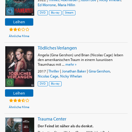
Ed Morrone
,
Maria Hillin
DVD
Blu-ray
Stream
Leihen
Ähnliche Filme
Tödliches Verlangen
Angela (Gina Gershon) und Brian (Nicolas Cage) leben
den amerikanischen Traum in einem luxuriösen
Traumhaus mit ...
mehr »
2017
|
Thriller
|
Jonathan Baker
|
Gina Gershon
,
Nicolas Cage
,
Nicky Whelan
DVD
Blu-ray
Leihen
Ähnliche Filme
Trauma Center
Der Feind ist näher als du denkst.