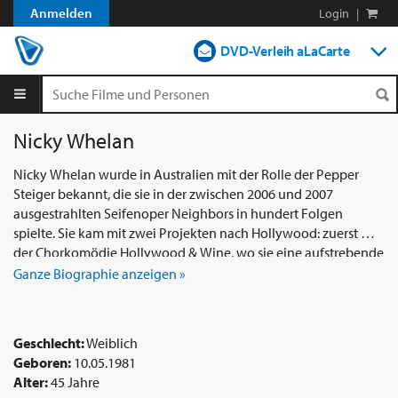
Anmelden
Login
|
DVD-Verleih aLaCarte
DVD-Verleih im Abo
Streamen
Nicky Whelan
Shop
Nicky Whelan wurde in Australien mit der Rolle der Pepper
Steiger bekannt, die sie in der zwischen 2006 und 2007
Blog
ausgestrahlten Seifenoper Neighbors in hundert Folgen
spielte. Sie kam mit zwei Projekten nach Hollywood: zuerst mit
der Chorkomödie Hollywood & Wine, wo sie eine aufstrebende
Schauspielerin spielte, die nach Hollywood kam. Dann durch
Ganze Biographie anzeigen »
eine wiederkehrende Rolle in der neunten Staffel von Scrubs,
die von Maya, einer sehr sexy Medizinstudentin. Die Serie wird
jedoch plötzlich gestoppt. Die Schauspielerin fährt dann mit
Geschlecht:
Weiblich
den Dreharbeiten zu einer Komödie der Farrelly-Brüder fort,
Geboren:
10.05.1981
Good to shoot, getragen vom Tandem Jason Sudeikis / Owen
Alter:
45 Jahre
Wilson, dann Auftritte in Serien, Kurzfilmen und Filmen der B-