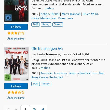
Detective Steve Wakes (Bruce Willis) hat Rache
geschworen und setzt alles daran, den Mord an seinem
Partner ...
mehr »
2019
|
Action
,
Thriller
|
Matt Eskandari
|
Bruce Willis
,
Nicky Whelan
,
Jean Pierre Prats
DVD
Blu-ray
Stream
Leihen
Ähnliche Filme
Die Trauzeugen AG
Der beste Trauzeuge, den es für Geld gibt.
Doug Harris (Josh Gad) ist ein liebenswerter Mensch mit
einem etwas unbeholfenen Sozialleben. Da er
bald ...
mehr »
2015
|
Komödie
,
Lovestory
|
Jeremy Garelick
|
Josh Gad
,
Kaley Cuoco
,
Kevin Hart
DVD
Blu-ray
Leihen
Ähnliche Filme
Vorherige Seite
Nächste Seite