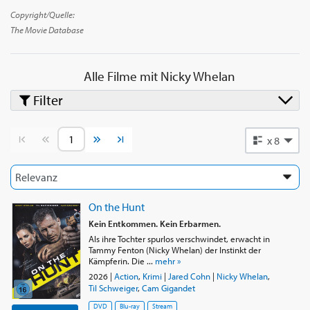
Serie. Das Jahr 2013 ermöglichte ihr, exponiertere Projekte an
Copyright/Quelle:
Land zu ziehen: Sie trat in sechs Folgen der Detektivserie
The Movie Database
Franklin and Bash auf und bekam dann ihre erste reguläre
Rolle in der von Milo Ventimiglia getragenen Webserie Chosen.
Sie spielt in den ersten beiden Staffeln der Serie und gibt auch
Alle Filme mit
Nicky Whelan
die Antwort auf Chad Michael Murray. Im folgenden Jahr
Filter
folgten Nebenrollen in zwei fantastischen Spielfilmen, die in
Flugzeugen spielen: Einer war ein Fernsehfilm für den SyFy-
Kanal, Flight 7500: One Way Back, mit einer Besetzung von
Vorherige Seite
Nächste Seite
x 8
Schauspielern aus Fernsehserien; und der andere ist der
Actionfilm Le Chaos, getragen von Nicolas Cage. Sie spielt eine
Flugbegleiterin. Vor allem aber teilt sie das Plakat für eine neue
Fernsehserie mit dem Titel Matador mit Gabriel Luna. Diese
von Regisseur Robert Rodriguez produzierte Thrillerserie, in
On the Hunt
der die Schauspieler CIA-Agenten verkörpern, überschreitet
Kein Entkommen. Kein Erbarmen.
jedoch nicht eine Staffel von 13 Episoden. Sie macht mit dem
Als ihre Tochter spurlos verschwindet, erwacht in
Tammy Fenton (Nicky Whelan) der Instinkt der
Pilotfilm einer anderen Serie weiter, der jedoch nicht gelingt.
Kämpferin. Die ...
mehr »
2015 teilte sie daher das Poster für eine B-Serien-Romanze,
2026
|
Action
,
Krimi
|
Jared Cohn
|
Nicky Whelan
,
Borrowed Moments, mit Brian Krause und trat dann in der
Til Schweiger
,
Cam Gigandet
Komödie Witness for Rent auf, getragen von Kevin Hart, Josh
DVD
Blu-ray
Stream