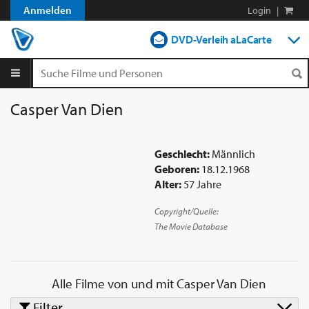
Anmelden
Login
|
DVD-Verleih aLaCarte
DVD-Verleih im Abo
Streamen
Casper Van Dien
Shop
Geschlecht:
Männlich
Blog
Geboren:
18.12.1968
Alter:
57 Jahre
Copyright/Quelle:
The Movie Database
Alle Filme von und mit
Casper Van Dien
Filter