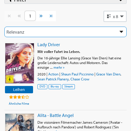
Vorherige Seite
Nächste Seite
x 8
Lady Driver
Mit voller Fahrt ins Leben.
Die 16-jährige Ellie Lansing (Grace Van Dien) hat eine
große Leidenschaft: Autos und Motoren. Das
einzige ...
mehr »
2020
|
Action
|
Shaun Paul Piccinino
|
Grace Van Dien
,
Sean Patrick Flanery
,
Chase Crow
DVD
Blu-ray
Stream
Leihen
Ähnliche Filme
Alita - Battle Angel
Die visionären Filmemacher James Cameron ('Avatar -
Aufbruch nach Pandora') und Robert Rodriguez ('Sin