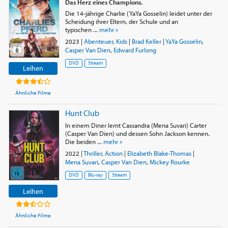
Das Herz eines Champions.
Die 14-jährige Charlie (YaYa Gosselin) leidet unter der
Scheidung ihrer Eltern, der Schule und an
typischen ...
mehr »
2023
|
Abenteuer
,
Kids
|
Brad Keller
|
YaYa Gosselin
,
Casper Van Dien
,
Edward Furlong
DVD
Stream
Leihen
Ähnliche Filme
Hunt Club
In einem Diner lernt Cassandra (Mena Suvari) Carter
(Casper Van Dien) und dessen Sohn Jackson kennen.
Die beiden ...
mehr »
2022
|
Thriller
,
Action
|
Elizabeth Blake-Thomas
|
Mena Suvari
,
Casper Van Dien
,
Mickey Rourke
DVD
Blu-ray
Stream
Leihen
Ähnliche Filme