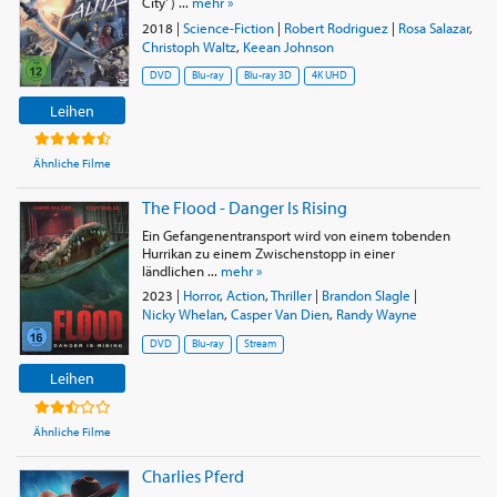
City' ) ...
mehr »
2018
|
Science-Fiction
|
Robert Rodriguez
|
Rosa Salazar
,
Christoph Waltz
,
Keean Johnson
DVD
Blu-ray
Blu-ray 3D
4K UHD
Leihen
Ähnliche Filme
The Flood - Danger Is Rising
Ein Gefangenentransport wird von einem tobenden
Hurrikan zu einem Zwischenstopp in einer
ländlichen ...
mehr »
2023
|
Horror
,
Action
,
Thriller
|
Brandon Slagle
|
Nicky Whelan
,
Casper Van Dien
,
Randy Wayne
DVD
Blu-ray
Stream
Leihen
Ähnliche Filme
Charlies Pferd