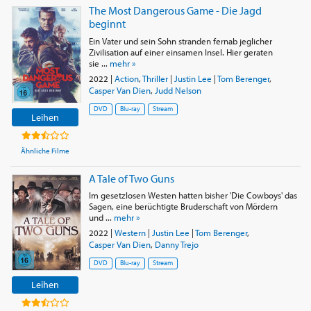
The Most Dangerous Game - Die Jagd
beginnt
Ein Vater und sein Sohn stranden fernab jeglicher
Zivilisation auf einer einsamen Insel. Hier geraten
sie ...
mehr »
2022
|
Action
,
Thriller
|
Justin Lee
|
Tom Berenger
,
Casper Van Dien
,
Judd Nelson
DVD
Blu-ray
Stream
Leihen
Ähnliche Filme
A Tale of Two Guns
Im gesetzlosen Westen hatten bisher 'Die Cowboys' das
Sagen, eine berüchtigte Bruderschaft von Mördern
und ...
mehr »
2022
|
Western
|
Justin Lee
|
Tom Berenger
,
Casper Van Dien
,
Danny Trejo
DVD
Blu-ray
Stream
Leihen