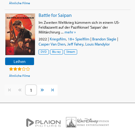
Ähnliche Filme
Battle for Saipan
Im Zweiten Weltkrieg kümmern sich in einem US-
Feldlazarett auf der Pazifikinsel 'Saipan' der
Militärchirurg ...
mehr »
2022
|
Kriegsfilm
,
18+ Spielfilm
|
Brandon Slagle
|
Casper Van Dien
,
Jeff Fahey
,
Louis Mandylor
DVD
Blu-ray
Stream
Leihen
Ähnliche Filme
Vorherige Seite
Nächste Seite