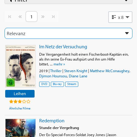
Vorherige Seite
Nächste Seite
x 8
Im Netz der Versuchung
Die Vergangenheit holt einen Fischerboot-Kapitän ein,
als ihn seine Ex-Frau aufspürt und ihn um Hilfe
bittet, ...
mehr »
2019
|
Thriller
|
Steven Knight
|
Matthew McConaughey
,
Djimon Hounsou
,
Diane Lane
DVD
Blu-ray
Stream
Leihen
Ähnliche Filme
Redemption
Stunde der Vergeltung
Der Ex-Special-Forces-Soldat Joey Jones (Jason