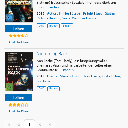
Statham) ist aus seiner Spezialeinheit desertiert, um
einer ...
mehr »
2013
|
Action
,
Thriller
|
Steven Knight
|
Jason Statham
,
Victoria Bewick
,
Grace Meurisse Francis
DVD
Blu-ray
Stream
Leihen
Ähnliche Filme
No Turning Back
Ivan Locke (Tom Hardy), ein hingebungsvoller
Ehemann, Vater und hart arbeitender Leiter einer
Großbaustelle, ...
mehr »
2013
|
Drama
|
Steven Knight
|
Tom Hardy
,
Kirsty Dillon
,
Lee Ross
DVD
Blu-ray
Leihen
Ähnliche Filme
Vorherige Seite
Nächste Seite