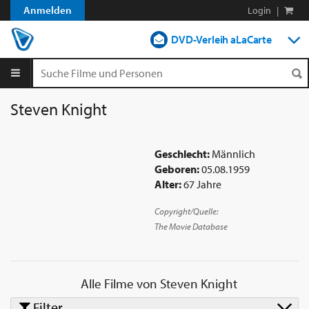
Anmelden
Login
|
DVD-Verleih aLaCarte
DVD-Verleih im Abo
Streamen
Steven Knight
Shop
Geschlecht:
Männlich
Blog
Geboren:
05.08.1959
Alter:
67 Jahre
Copyright/Quelle:
The Movie Database
Alle Filme von
Steven Knight
Filter