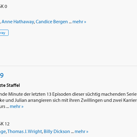
SK 0
,
Anne Hathaway
,
Candice Bergen
...
mehr »
-ray
 9
te Staffel
nde Minute der letzten 13 Episoden dieser süchtig machenden Serie
e und Julian arrangieren sich mit ihren Zwillingen und zwei Karrier
s ...
mehr »
SK 12
nge
,
Thomas J. Wright
,
Billy Dickson
...
mehr »