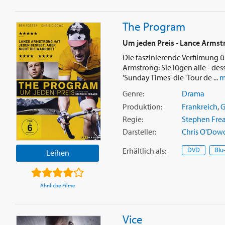
The Program
Um jeden Preis - Lance Armstr
Die faszinierende Verfilmung ü
Armstrong: Sie lügen alle - dess
'Sunday Times' die 'Tour de ...
m
Genre:
Drama
Produktion:
Frankreich
,
G
Regie:
Stephen Frea
Darsteller:
Chris O'Dow
Erhältlich
als
:
DVD
Blu
Leihen
Ähnliche Filme
Vice