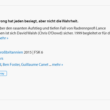
ong hat jeden besiegt, aber nicht die Wahrheit.
ber den rasanten Aufstieg und tiefen Fall von Radrennprofi Lance
en ist sich David Walsh (Chris O'Dowd) sicher. 1999 begleitet er für d
ehr »
roßbritannien
2015 | FSK 6
rs
d
,
Ben Foster
,
Guillaume Canet
...
mehr »
-ray