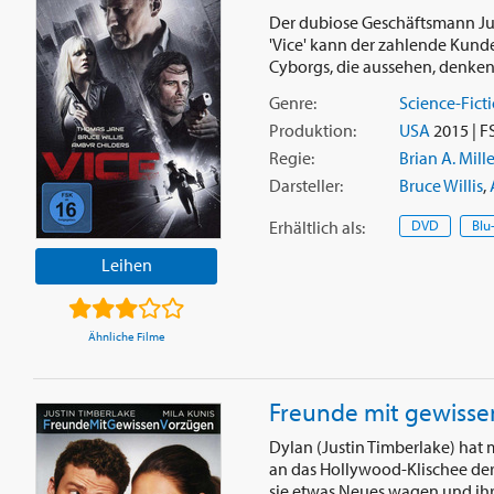
Der dubiose Geschäftsmann Juli
'Vice' kann der zahlende Kunde
Cyborgs, die aussehen, denken 
Genre:
Science-Fict
Produktion:
USA
2015 | F
Regie:
Brian A. Mille
Darsteller:
Bruce Willis
,
Erhältlich
als
:
DVD
Blu
Leihen
Ähnliche Filme
Freunde mit gewisse
Dylan (Justin Timberlake) hat
an das Hollywood-Klischee der
sie etwas Neues wagen und ihre