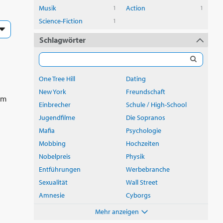
Musik
Action
1
1
Science-Fiction
1
Schlagwörter
One Tree Hill
Dating
New York
Freundschaft
em
Einbrecher
Schule / High-School
Jugendfilme
Die Sopranos
Mafia
Psychologie
Mobbing
Hochzeiten
Nobelpreis
Physik
Entführungen
Werbebranche
Sexualität
Wall Street
Amnesie
Cyborgs
Mehr anzeigen