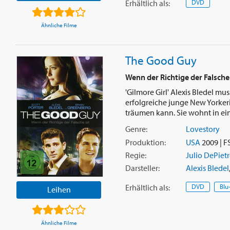
Erhältlich
als
:
DVD
Ähnliche Filme
The Good Guy
Wenn der Richtige der Falsche 
'Gilmore Girl' Alexis Bledel m
erfolgreiche junge New Yorkerin
träumen kann. Sie wohnt in eine
Genre:
Lovestory
Produktion:
USA
2009 | F
Regie:
Julio DePiet
Darsteller:
Alexis Bledel
Erhältlich
als
:
DVD
Blu
Leihen
Ähnliche Filme