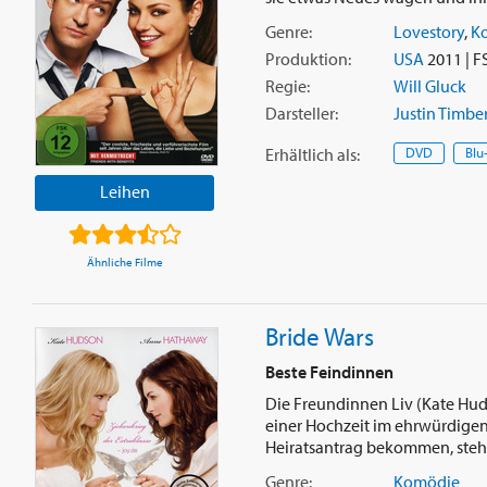
Genre:
Lovestory
,
K
Produktion:
USA
2011 | F
Regie:
Will Gluck
Darsteller:
Justin Timbe
Erhältlich
als
:
DVD
Blu
Leihen
Ähnliche Filme
Bride Wars
Beste Feindinnen
Die Freundinnen Liv (Kate Hu
einer Hochzeit im ehrwürdigen 
Heiratsantrag bekommen, steht 
Genre:
Komödie