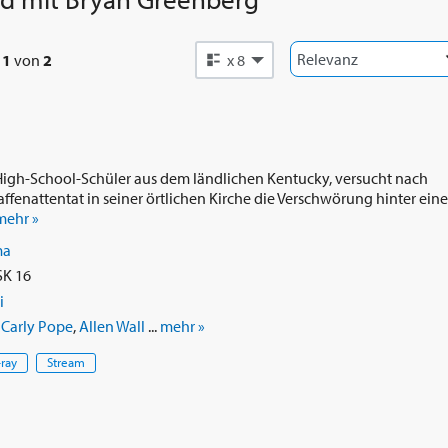
e
1
von
2
x 8
 High-School-Schüler aus dem ländlichen Kentucky, versucht nach
fenattentat in seiner örtlichen Kirche die Verschwörung hinter ein
mehr »
ma
SK 16
i
,
Carly Pope
,
Allen Wall
...
mehr »
-ray
Stream