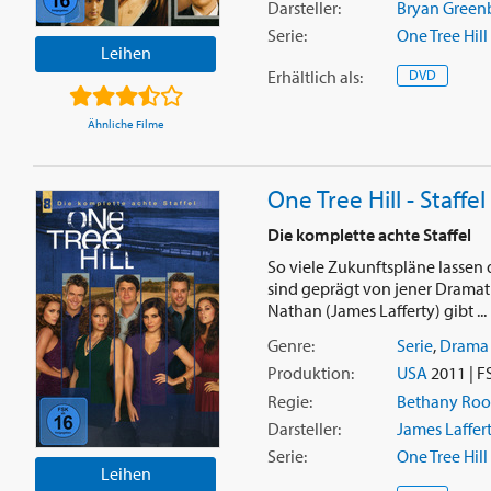
Darsteller:
Bryan Green
Serie:
One Tree Hill
Leihen
Erhältlich
als
:
DVD
Ähnliche Filme
One Tree Hill - Staffel
Die komplette achte Staffel
So viele Zukunftspläne lassen 
sind geprägt von jener Dramatik
Nathan (James Lafferty) gibt ...
Genre:
Serie
,
Drama
Produktion:
USA
2011 | F
Regie:
Bethany Ro
Darsteller:
James Laffer
Serie:
One Tree Hill
Leihen