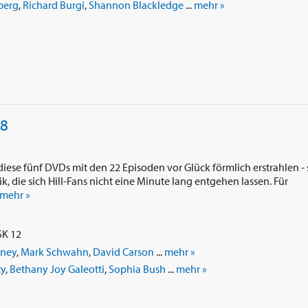
berg
,
Richard Burgi
,
Shannon Blackledge
...
mehr »
 8
diese fünf DVDs mit den 22 Episoden vor Glück förmlich erstrahlen - 
, die sich Hill-Fans nicht eine Minute lang entgehen lassen. Für
mehr »
SK 12
oney
,
Mark Schwahn
,
David Carson
...
mehr »
ty
,
Bethany Joy Galeotti
,
Sophia Bush
...
mehr »