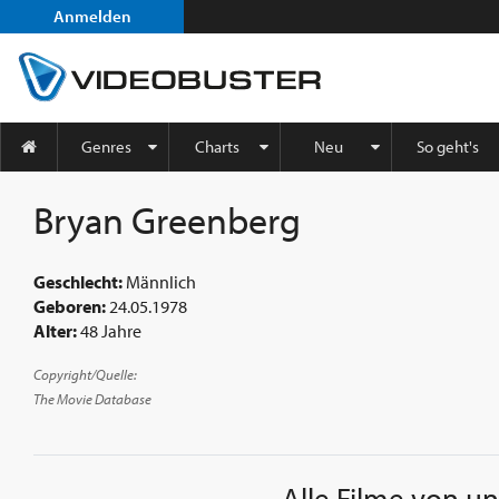
Anmelden
Genres
Charts
Neu
So geht's
Bryan Greenberg
Geschlecht:
Männlich
Geboren:
24.05.1978
Alter:
48 Jahre
Copyright/Quelle:
The Movie Database
Alle Filme von u