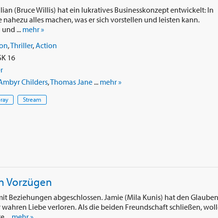
an (Bruce Willis) hat ein lukratives Businesskonzept entwickelt: In
 nahezu alles machen, was er sich vorstellen und leisten kann.
und ...
mehr »
ion
,
Thriller
,
Action
SK 16
r
Ambyr Childers
,
Thomas Jane
...
mehr »
-ray
Stream
n Vorzügen
 mit Beziehungen abgeschlossen. Jamie (Mila Kunis) hat den Glaube
 wahren Liebe verloren. Als die beiden Freundschaft schließen, wol
 ...
mehr »