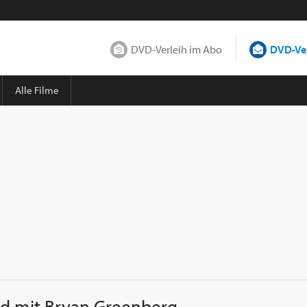
DVD-Verleih im Abo
DVD-Ver
Alle Filme
nd mit
Bryan Greenberg