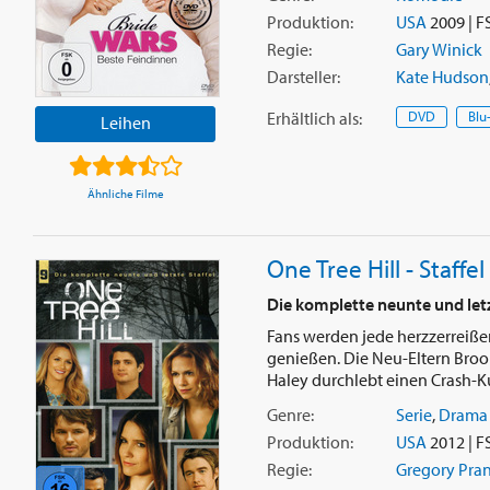
Produktion:
USA
2009 | F
Regie:
Gary Winick
Darsteller:
Kate Hudson
Erhältlich
als
:
DVD
Blu
Leihen
Ähnliche Filme
One Tree Hill - Staffel
Die komplette neunte und letz
Fans werden jede herzzerreiße
genießen. Die Neu-Eltern Brook
Haley durchlebt einen Crash-Kur
Genre:
Serie
,
Drama
Produktion:
USA
2012 | F
Regie:
Gregory Pra