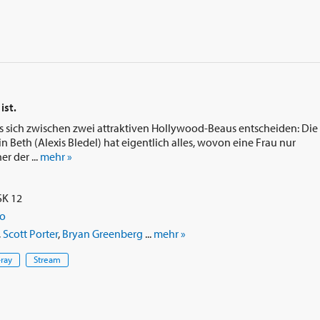
ist.
uss sich zwischen zwei attraktiven Hollywood-Beaus entscheiden: Die
 Beth (Alexis Bledel) hat eigentlich alles, wovon eine Frau nur
r der ...
mehr »
SK 12
ro
,
Scott Porter
,
Bryan Greenberg
...
mehr »
-ray
Stream