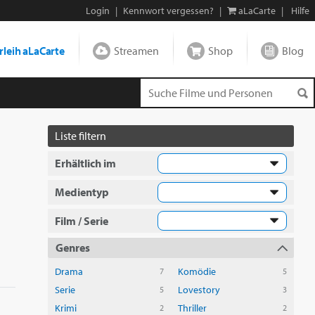
Login
|
Kennwort vergessen?
|
aLaCarte
|
Hilfe
leih aLaCarte
Streamen
Shop
Blog
Liste filtern
Erhältlich im
Medientyp
Film / Serie
Genres
Drama
Komödie
7
5
Serie
Lovestory
5
3
Krimi
Thriller
2
2