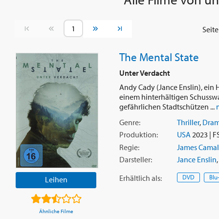
Vorherige Seite
Nächste Seite
Seit
The Mental State
Unter Verdacht
Andy Cady (Jance Enslin), ein
einem hinterhältigen Schusswaf
gefährlichen Stadtschützen ...
Genre:
Thriller
,
Dra
Produktion:
USA
2023 | F
Regie:
James Camal
Darsteller:
Jance Enslin
Erhältlich
als
:
DVD
Blu
Leihen
Ähnliche Filme