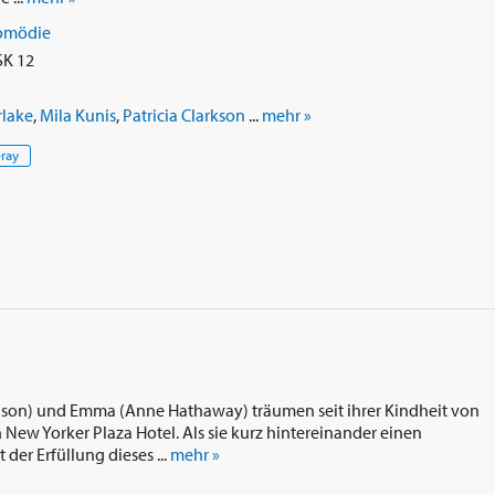
omödie
SK 12
rlake
,
Mila Kunis
,
Patricia Clarkson
...
mehr »
-ray
dson) und Emma (Anne Hathaway) träumen seit ihrer Kindheit von
New Yorker Plaza Hotel. Als sie kurz hintereinander einen
der Erfüllung dieses ...
mehr »