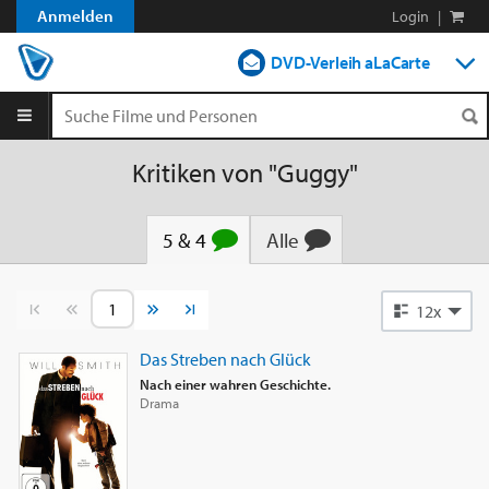
Anmelden
Login
|
DVD-Verleih aLaCarte
DVD-Verleih im Abo
Streamen
Kritiken von "Guggy"
Shop
5 & 4
Alle
Blog
Vorherige Seite
Nächste Seite
12x
Das Streben nach Glück
Nach einer wahren Geschichte.
Drama