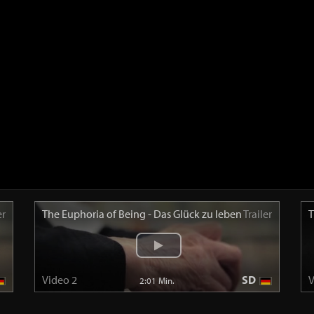
er
The Euphoria of Being - Das Glück zu leben
Trailer
T
Video 2
SD
V
2:01 Min.