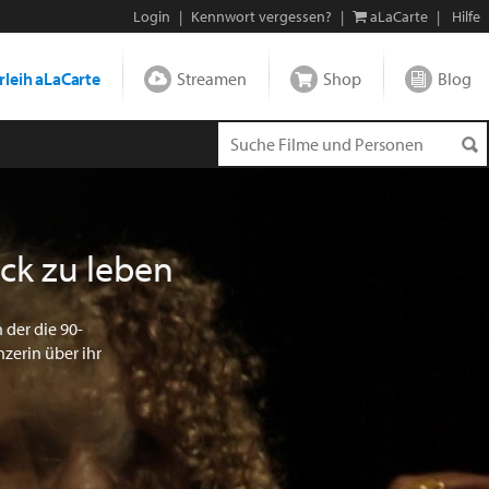
Login
|
Kennwort vergessen?
|
aLaCarte
|
Hilfe
leih aLaCarte
Streamen
Shop
Blog
ück zu leben
 der die 90-
nzerin über ihr