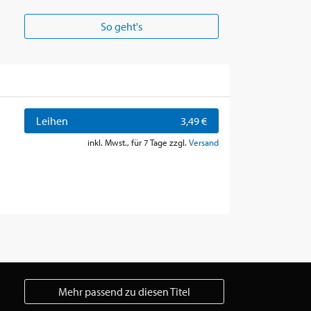
So geht's
Leihen
3,49 €
inkl. Mwst., für 7 Tage zzgl.
Versand
Mehr passend zu diesen Titel