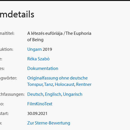
lmdetails
naltitel:
A létezés eufóriája / The Euphoria
of Being
uktion:
Ungarn
2019
e:
Réka Szabó
es:
Dokumentation
agwörter:
Originalfassung ohne deutsche
Tonspur
,
Tanz
,
Holocaust
,
Rentner
chfassungen:
Deutsch
,
Englisch
,
Ungarisch
o:
FilmKinoText
tart:
30.09.2021
:
Zur Sterne-Bewertung