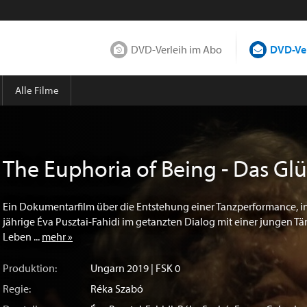
DVD-Verleih im Abo
DVD-Ver
Alle Filme
The Euphoria of Being - Das Gl
Ein Dokumentarfilm über die Entstehung einer Tanzperformance, in
jährige Éva Pusztai-Fahidi im getanzten Dialog mit einer jungen Tä
Leben ...
mehr »
Produktion:
Ungarn
2019 | FSK 0
Regie:
Réka Szabó