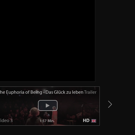
he Euphoria of Being - Das Glück zu leben
Trailer
The Euphori
ideo 3
HD
Video 4
1:57 Min.