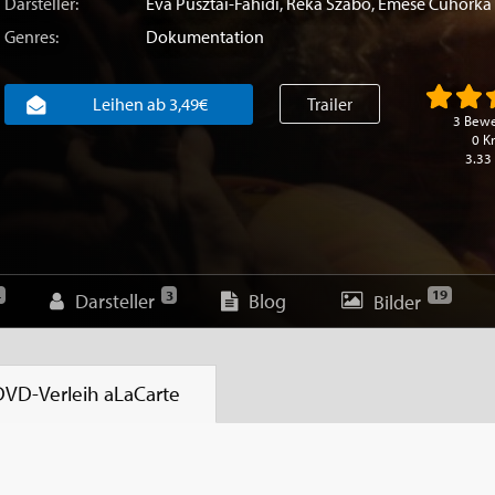
Darsteller:
Éva Pusztai-Fahidi
,
Réka Szabó
,
Emese Cuhorka
Genres:
Dokumentation
Leihen ab 3,49€
Trailer
3 Bew
0 Kr
3.33
19
4
3
Darsteller
Blog
Bilder
DVD-Verleih
aLaCarte