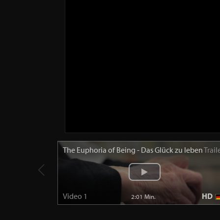
The Euphoria of Being - Das Glück zu leben
Trail
Video 1
HD
2:01 Min.