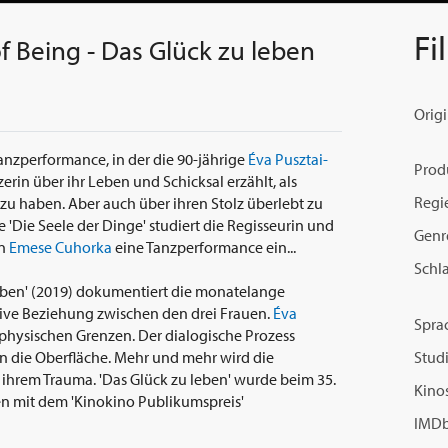
Fi
f Being - Das Glück zu leben
Origi
anzperformance, in der die 90-jährige
Éva Pusztai-
Prod
rin über ihr Leben und Schicksal erzählt, als
Regi
t zu haben. Aber auch über ihren Stolz überlebt zu
'Die Seele der Dinge' studiert die Regisseurin und
Genr
in
Emese Cuhorka
eine Tanzperformance ein...
Schl
leben' (2019) dokumentiert die monatelange
nsive Beziehung zwischen den drei Frauen.
Éva
Spra
 physischen Grenzen. Der dialogische Prozess
 die Oberfläche. Mehr und mehr wird die
Studi
 ihrem Trauma. 'Das Glück zu leben' wurde beim 35.
Kinos
n mit dem 'Kinokino Publikumspreis'
IMDb