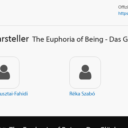
Offiz
rsteller
The Euphoria of Being - Das G
usztai-Fahidi
Réka Szabó