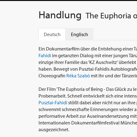
Handlung
The Euphoria o
Deutsch
Englisch
Ein Dokumentarfilm über die Entstehung einer T
Fahidi
im getanzten Dialog mit einer jungen Tänze
einzige ihrer Familie das 'KZ Auschwitz' überleb
haben. Bewegt von Pusztai-Fahidis Autobiografie 
Choreografin
Réka Szabó
mit ihr und der Tänzer
Der Film 'The Euphoria of Being - Das Glück zu 
Probenarbeit. Schnell entwickelt sich eine inte
Pusztai-Fahidi
stößt dabei aber nicht nur an ihre
schwemmt schmerzhafte Erinnerungen wieder an
performative Arbeit zur Auseinandersetzung mit
Internationalen Dokumentarfilmfestival Münche
ausgezeichnet.