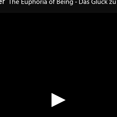
er
The Euphoria of Being - Das Glück zu