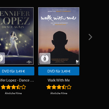
DVD für 3,49 €
DVD für 3,49 €
DVD für 3,
Jennifer Lopez - Dance Again
Walk With Me
Einsteins N
Ähnliche Filme
Ähnliche Filme
Ähnliche Fi