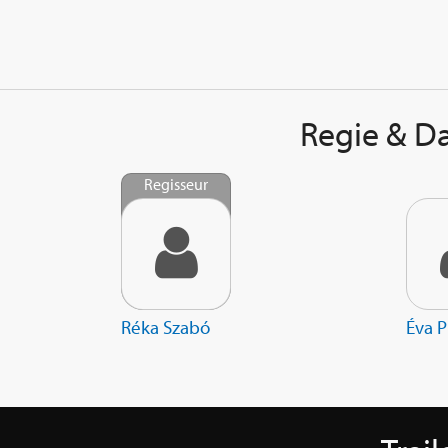
Regie & Da
Regisseur
Réka Szabó
Éva P