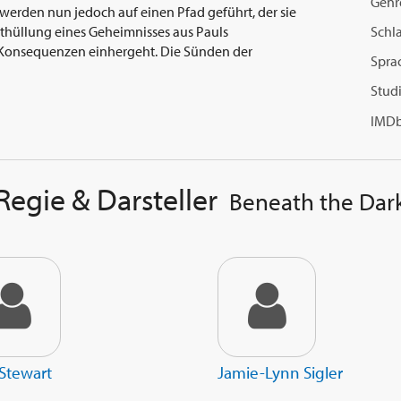
Genr
, werden nun jedoch auf einen Pfad geführt, der sie
Schl
nthüllung eines Geheimnisses aus Pauls
n Konsequenzen einhergeht. Die Sünden der
Spra
Studi
IMDb
Regie & Darsteller
Beneath the Dar
Stewart
Jamie-Lynn Sigler