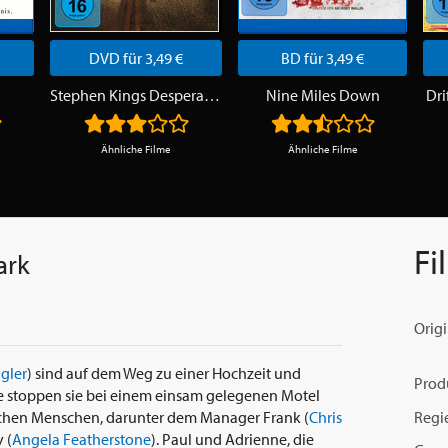
DVD für 3,49 €
BD für 3,49 €
Stephen Kings Desperation
Nine Miles Down
Dri
Ähnliche Filme
Ähnliche Filme
Fi
ark
Origi
gler
) sind auf dem Weg zu einer Hochzeit und
Prod
 stoppen sie bei einem einsam gelegenen Motel
Regi
nlichen Menschen, darunter dem Manager Frank (
Chris
 (
Angela Featherstone
). Paul und Adrienne, die