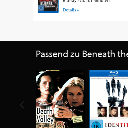
Blu-ray / ca. 101 Minuten
Details »
Passend zu Beneath th