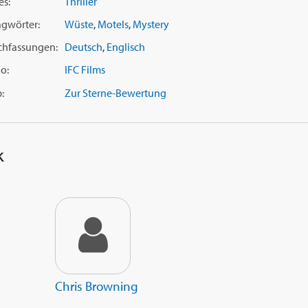
es:
Thriller
agwörter:
Wüste
,
Motels
,
Mystery
chfassungen:
Deutsch
,
Englisch
o:
IFC Films
:
Zur Sterne-Bewertung
k
Chris Browning