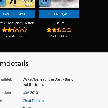
DVD für 3,49 €
DVD für 3,49 €
DVD für 3
fter - Tödliches Treffen
Fissure
Ähnliche Filme
Ähnliche Filme
Ähnliche F
lmdetails
naltitel:
Wake / Beneath the Dark - Bring
out the truth.
uktion:
USA
2010
e:
Chad Feehan