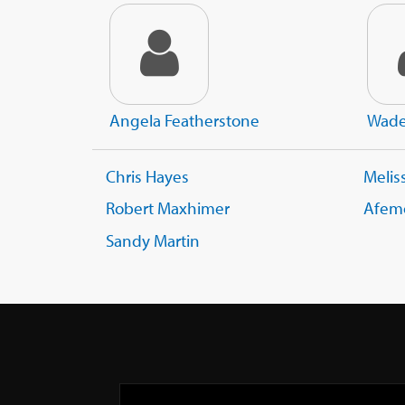
Angela Featherstone
Wade
Chris Hayes
Meliss
Robert Maxhimer
Afem
Sandy Martin