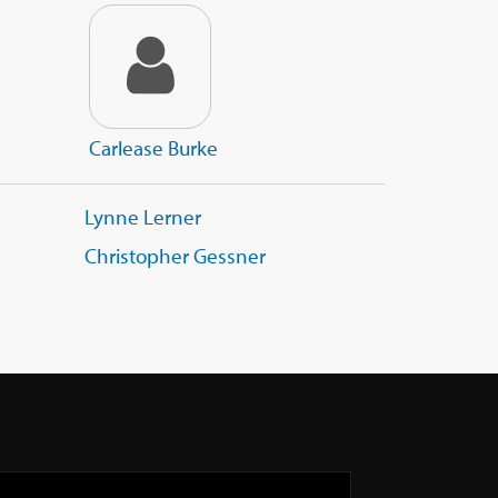
Carlease Burke
Lynne Lerner
Christopher Gessner