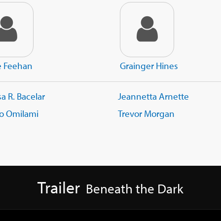
 Feehan
Grainger Hines
a R. Bacelar
Jeannetta Arnette
o Omilami
Trevor Morgan
Trailer
Beneath the Dark