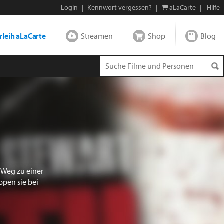
Login
|
Kennwort vergessen?
|
aLaCarte
|
Hilfe
leih aLaCarte
Streamen
Shop
Blog
 Weg zu einer
pen sie bei