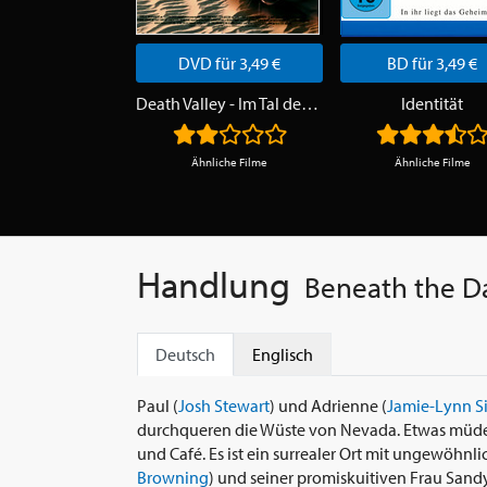
DVD für 3,49 €
BD für 3,49 €
Death Valley - Im Tal des Todes
Identität
Ähnliche Filme
Ähnliche Filme
Handlung
Beneath the D
Deutsch
Englisch
Paul (
Josh Stewart
) und Adrienne (
Jamie-Lynn Si
durchqueren die Wüste von Nevada. Etwas müde
und Café. Es ist ein surrealer Ort mit ungewöh
Browning
) und seiner promiskuitiven Frau Sandy