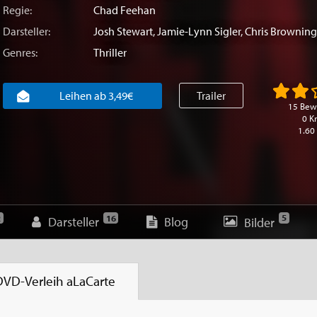
Regie:
Chad Feehan
Darsteller:
Josh Stewart
,
Jamie-Lynn Sigler
,
Chris Browning
Genres:
Thriller
Leihen ab 3,49€
Trailer
15 Bew
0 Kr
1.60
5
2
16
Darsteller
Blog
Bilder
DVD-Verleih
aLaCarte