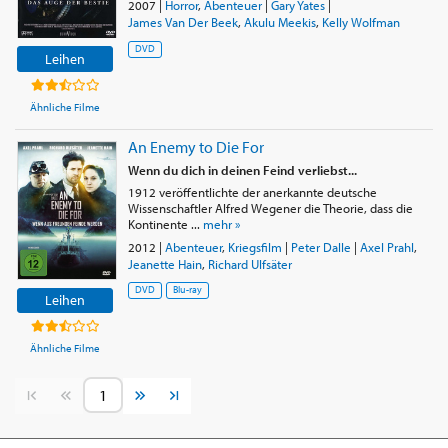
2007
|
Horror
,
Abenteuer
|
Gary Yates
|
James Van Der Beek
,
Akulu Meekis
,
Kelly Wolfman
DVD
Leihen
Ähnliche Filme
An Enemy to Die For
Wenn du dich in deinen Feind verliebst...
1912 veröffentlichte der anerkannte deutsche
Wissenschaftler Alfred Wegener die Theorie, dass die
Kontinente ...
mehr »
2012
|
Abenteuer
,
Kriegsfilm
|
Peter Dalle
|
Axel Prahl
,
Jeanette Hain
,
Richard Ulfsäter
DVD
Blu-ray
Leihen
Ähnliche Filme
Vorherige Seite
Nächste Seite