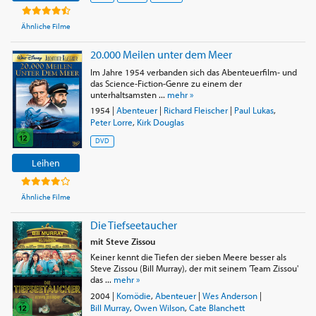
Ähnliche Filme
20.000 Meilen unter dem Meer
Im Jahre 1954 verbanden sich das Abenteuerfilm- und
das Science-Fiction-Genre zu einem der
unterhaltsamsten ...
mehr »
1954
|
Abenteuer
|
Richard Fleischer
|
Paul Lukas
,
Peter Lorre
,
Kirk Douglas
DVD
Leihen
Ähnliche Filme
Die Tiefseetaucher
mit Steve Zissou
Keiner kennt die Tiefen der sieben Meere besser als
Steve Zissou (Bill Murray), der mit seinem 'Team Zissou'
das ...
mehr »
2004
|
Komödie
,
Abenteuer
|
Wes Anderson
|
Bill Murray
,
Owen Wilson
,
Cate Blanchett