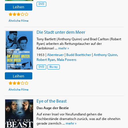
DVD
Leihen
Ähnliche Filme
Die Stadt unter dem Meer
Tony Bartlett (Anthony Quinn) und Brad Carlton (Robert
Ryan) arbeiten als Rettungstaucher auf der
Karibikinsel ...
mehr »
1953
|
Abenteuer
|
Budd Boetticher
|
Anthony Quinn
,
Robert Ryan
,
Mala Powers
DVD
Blu-ray
Leihen
Ähnliche Filme
Eye of the Beast
Das Auge der Bestie
Auf einer Insel vor Neufundland gehen die
Fischbestände dramatisch zurück, was auf die ohnehin
gerade ziemlich ...
mehr »