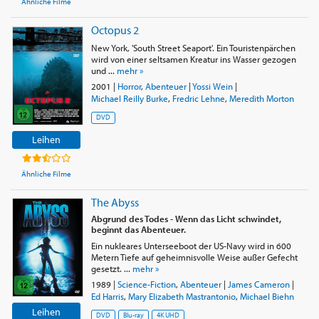
Ähnliche Filme
Octopus 2
New York, 'South Street Seaport'. Ein Touristenpärchen
wird von einer seltsamen Kreatur ins Wasser gezogen
und ...
mehr »
2001
|
Horror
,
Abenteuer
|
Yossi Wein
|
Michael Reilly Burke
,
Fredric Lehne
,
Meredith Morton
DVD
Leihen
Ähnliche Filme
The Abyss
Abgrund des Todes - Wenn das Licht schwindet,
beginnt das Abenteuer.
Ein nukleares Unterseeboot der US-Navy wird in 600
Metern Tiefe auf geheimnisvolle Weise außer Gefecht
gesetzt. ...
mehr »
1989
|
Science-Fiction
,
Abenteuer
|
James Cameron
|
Ed Harris
,
Mary Elizabeth Mastrantonio
,
Michael Biehn
Leihen
DVD
Blu-ray
4K UHD