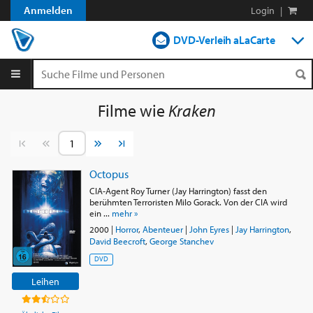
Anmelden
Login
|
DVD-Verleih aLaCarte
DVD-Verleih im Abo
Streamen
Filme wie
Kraken
Shop
Vorherige Seite
Nächste Seite
Blog
Octopus
CIA-Agent Roy Turner (Jay Harrington) fasst den
berühmten Terroristen Milo Gorack. Von der CIA wird
ein ...
mehr »
2000
|
Horror
,
Abenteuer
|
John Eyres
|
Jay Harrington
,
David Beecroft
,
George Stanchev
DVD
Leihen