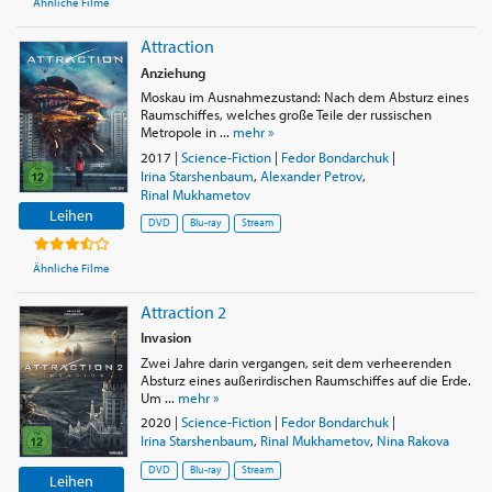
Ähnliche Filme
Attraction
Anziehung
Moskau im Ausnahmezustand: Nach dem Absturz eines
Raumschiffes, welches große Teile der russischen
Metropole in ...
mehr »
2017
|
Science-Fiction
|
Fedor Bondarchuk
|
Irina Starshenbaum
,
Alexander Petrov
,
Rinal Mukhametov
Leihen
DVD
Blu-ray
Stream
Ähnliche Filme
Attraction 2
Invasion
Zwei Jahre darin vergangen, seit dem verheerenden
Absturz eines außerirdischen Raumschiffes auf die Erde.
Um ...
mehr »
2020
|
Science-Fiction
|
Fedor Bondarchuk
|
Irina Starshenbaum
,
Rinal Mukhametov
,
Nina Rakova
DVD
Blu-ray
Stream
Leihen