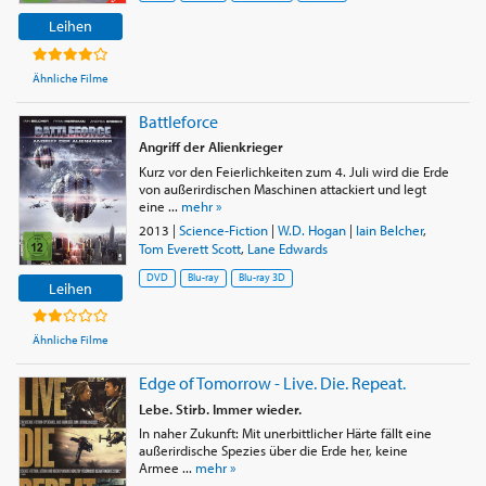
Leihen
Ähnliche Filme
Battleforce
Angriff der Alienkrieger
Kurz vor den Feierlichkeiten zum 4. Juli wird die Erde
von außerirdischen Maschinen attackiert und legt
eine ...
mehr »
2013
|
Science-Fiction
|
W.D. Hogan
|
Iain Belcher
,
Tom Everett Scott
,
Lane Edwards
DVD
Blu-ray
Blu-ray 3D
Leihen
Ähnliche Filme
Edge of Tomorrow - Live. Die. Repeat.
Lebe. Stirb. Immer wieder.
In naher Zukunft: Mit unerbittlicher Härte fällt eine
außerirdische Spezies über die Erde her, keine
Armee ...
mehr »