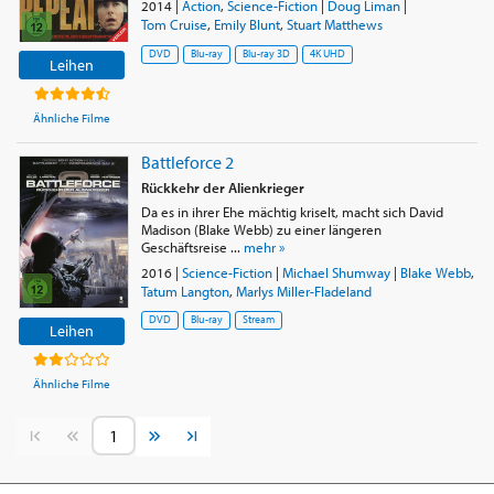
2014
|
Action
,
Science-Fiction
|
Doug Liman
|
Tom Cruise
,
Emily Blunt
,
Stuart Matthews
DVD
Blu-ray
Blu-ray 3D
4K UHD
Leihen
Ähnliche Filme
Battleforce 2
Rückkehr der Alienkrieger
Da es in ihrer Ehe mächtig kriselt, macht sich David
Madison (Blake Webb) zu einer längeren
Geschäftsreise ...
mehr »
2016
|
Science-Fiction
|
Michael Shumway
|
Blake Webb
,
Tatum Langton
,
Marlys Miller-Fladeland
DVD
Blu-ray
Stream
Leihen
Ähnliche Filme
Vorherige Seite
Nächste Seite