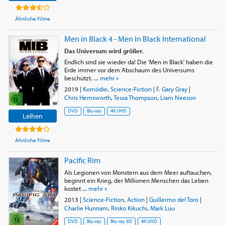
Ähnliche Filme
Men in Black 4 - Men in Black International
Das Universum wird größer.
Endlich sind sie wieder da! Die 'Men in Black' haben die
Erde immer vor dem Abschaum des Universums
beschützt. ...
mehr »
2019
|
Komödie
,
Science-Fiction
|
F. Gary Gray
|
Chris Hemsworth
,
Tessa Thompson
,
Liam Neeson
DVD
Blu-ray
4K UHD
Leihen
Ähnliche Filme
Pacific Rim
Als Legionen von Monstern aus dem Meer auftauchen,
beginnt ein Krieg, der Millionen Menschen das Leben
kostet ...
mehr »
2013
|
Science-Fiction
,
Action
|
Guillermo del Toro
|
Charlie Hunnam
,
Rinko Kikuchi
,
Mark Luu
DVD
Blu-ray
Blu-ray 3D
4K UHD