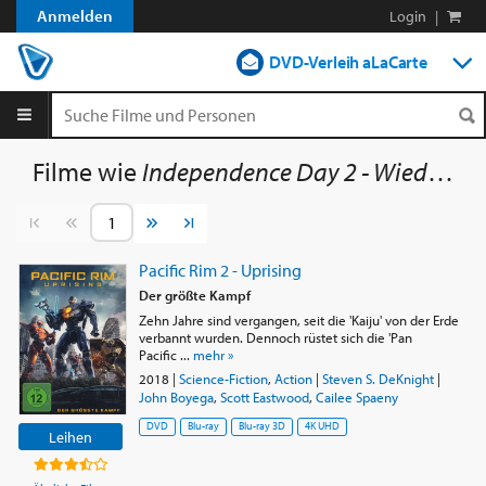
Anmelden
Login
|
DVD-Verleih aLaCarte
DVD-Verleih im Abo
Streamen
Filme wie
Independence Day 2 - Wiederkehr
Shop
Vorherige Seite
Nächste Seite
Blog
Pacific Rim 2 - Uprising
Der größte Kampf
Zehn Jahre sind vergangen, seit die 'Kaiju' von der Erde
verbannt wurden. Dennoch rüstet sich die 'Pan
Pacific ...
mehr »
2018
|
Science-Fiction
,
Action
|
Steven S. DeKnight
|
John Boyega
,
Scott Eastwood
,
Cailee Spaeny
DVD
Blu-ray
Blu-ray 3D
4K UHD
Leihen