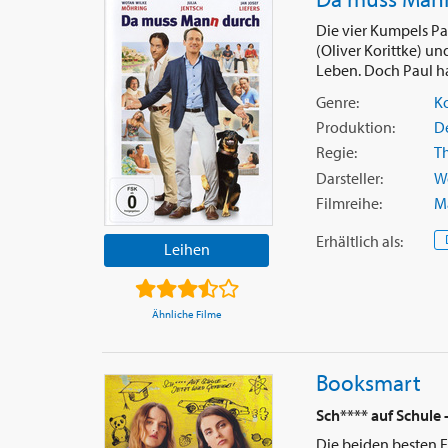
Die vier Kumpels Pa
(Oliver Korittke) u
Leben. Doch Paul hat
Genre:
K
Produktion:
D
Regie:
T
Darsteller:
W
Filmreihe:
M
Erhältlich
als
:
Leihen
Ähnliche Filme
Booksmart
Sch**** auf Schule -
Die beiden besten F