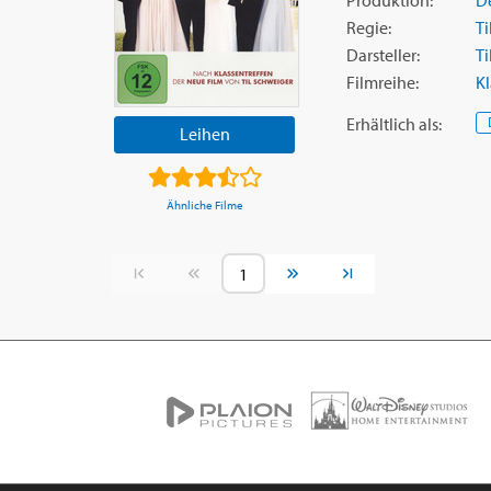
Regie:
Ti
Darsteller:
Ti
Filmreihe:
Kl
Erhältlich
als
:
Leihen
Ähnliche Filme
Vorherige Seite
Nächste Seite