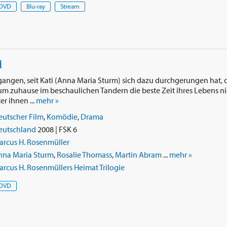
DVD
Blu-ray
Stream
d
gangen, seit Kati (Anna Maria Sturm) sich dazu durchgerungen hat, 
m zuhause im beschaulichen Tandern die beste Zeit ihres Lebens ni
er ihnen ...
mehr »
eutscher Film
,
Komödie
,
Drama
eutschland
2008 | FSK 6
arcus H. Rosenmüller
nna Maria Sturm
,
Rosalie Thomass
,
Martin Abram
...
mehr »
rcus H. Rosenmüllers Heimat Trilogie
DVD