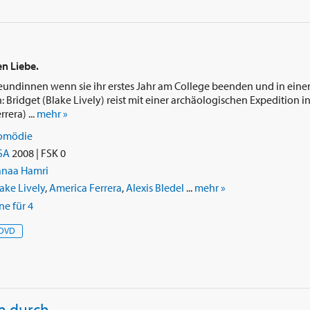
n Liebe.
Freundinnen wenn sie ihr erstes Jahr am College beenden und in ein
ridget (Blake Lively) reist mit einer archäologischen Expedition in 
era) ...
mehr »
omödie
SA
2008 | FSK 0
anaa Hamri
ake Lively
,
America Ferrera
,
Alexis Bledel
...
mehr »
ne für 4
DVD
n durch