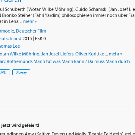
ul Schuberth (Wotan Wilke Möhring), Guido Schamski (Jan Josef Lie
nd Bronko Steiner (Fahri Yardim) philosophieren immer noch über Fr
 in Lena ...
mehr »
omödie
,
Deutscher Film
eutschland
2015 | FSK 0
homas Lee
otan Wilke Möhring
,
Jan Josef Liefers
,
Oliver Korittke
...
mehr »
arc Rothemunds Mann tut was Mann kann / Da muss Mann durch
DVD
Blu-ray
 jetzt wird gefeiert!
reundinnen Amy (Kaitlyn Dever) und Molly (Beanie Feldstein) stelle