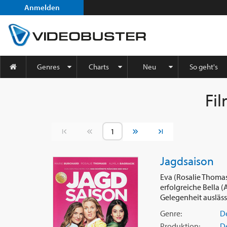
Anmelden
Genres
Charts
Neu
So geht's
Fi
Vorherige Seite
Nächste Seite
Jagdsaison
Eva (Rosalie Thomas
erfolgreiche Bella (A
Gelegenheit auslässt,
Genre:
D
Produktion:
D