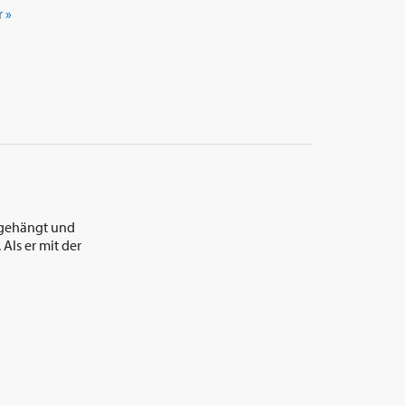
 »
l gehängt und
Als er mit der