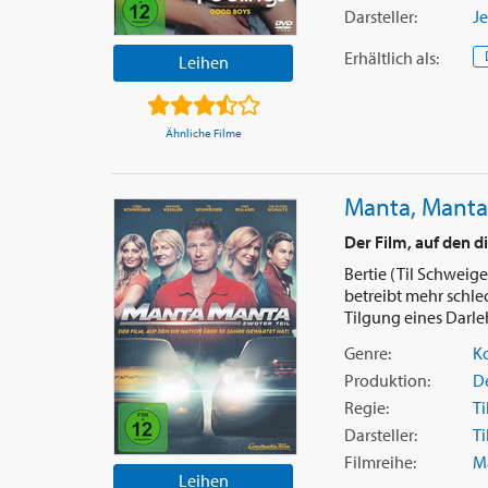
Darsteller:
J
Erhältlich
als
:
Leihen
Ähnliche Filme
Manta, Manta 
Der Film, auf den d
Bertie (Til Schweig
betreibt mehr schle
Tilgung eines Darleh
Genre:
K
Produktion:
D
Regie:
Ti
Darsteller:
Ti
Filmreihe:
M
Leihen