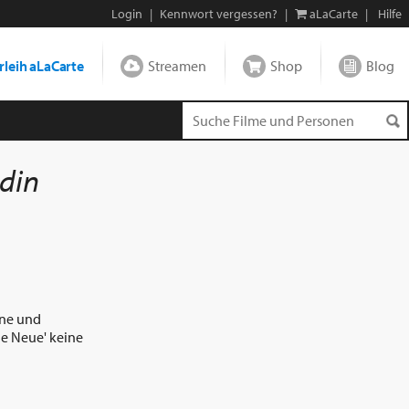
Login
|
Kennwort vergessen?
|
aLaCarte
|
Hilfe
leih aLaCarte
Streamen
Shop
Blog
ndin
öne und
die Neue' keine