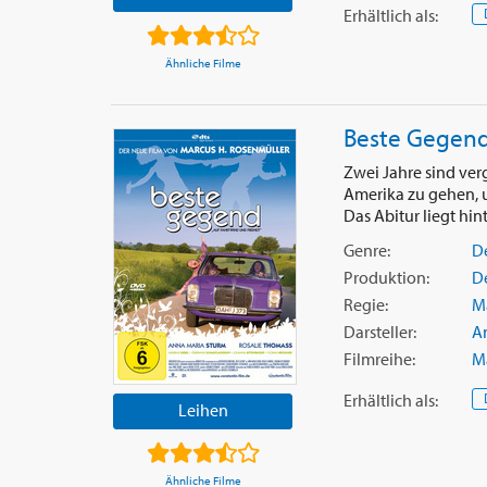
Erhältlich
als
:
Ähnliche Filme
Beste Gegen
Zwei Jahre sind ver
Amerika zu gehen, u
Das Abitur liegt hint
Genre:
D
Produktion:
D
Regie:
M
Darsteller:
A
Filmreihe:
Ma
Erhältlich
als
:
Leihen
Ähnliche Filme