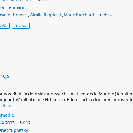
ron Lehmann
osalie Thomass
,
Almila Bagriacik
,
Marie Burchard
...
mehr »
DVD
Blu-ray
ings
Haus verliert, in dem sie aufgewachsen ist, entdeckt Maddie (Jennife
ngebot: Wohlhabende Helikopter-Eltern suchen für ihren introvertie
ehr »
omödie
SA
2023 | FSK 12
ene Stupnitsky