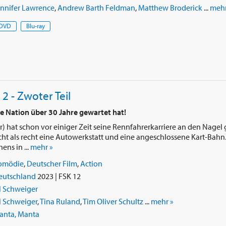
ennifer Lawrence
,
Andrew Barth Feldman
,
Matthew Broderick
...
mehr
DVD
Blu-ray
2 - Zwoter Teil
ie Nation über 30 Jahre gewartet hat!
er) hat schon vor einiger Zeit seine Rennfahrerkarriere an den Nage
cht als recht eine Autowerkstatt und eine angeschlossene Kart-Bahn. 
ens in ...
mehr »
omödie
,
Deutscher Film
,
Action
eutschland
2023 | FSK 12
l Schweiger
l Schweiger
,
Tina Ruland
,
Tim Oliver Schultz
...
mehr »
anta, Manta