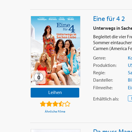
Eine für 4 2
Unterwegs in Sache
Begleitet die vier 
Sommer eintauchen: B
Carmen (America Ferr
Genre:
K
Produktion:
U
Regie:
S
Darsteller:
Bl
Filmreihe:
Ei
Leihen
Erhältlich
als
:
Ähnliche Filme
Da muss Man