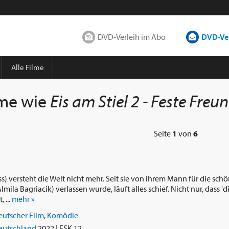
DVD-Verleih im Abo
DVD-Ver
Alle Filme
lme wie
Eis am Stiel 2 - Feste Freu
Seite
1
von
6
s) versteht die Welt nicht mehr. Seit sie von ihrem Mann für die sch
lmila Bagriacik) verlassen wurde, läuft alles schief. Nicht nur, dass '
 ...
mehr »
eutscher Film
,
Komödie
eutschland
2022 | FSK 12