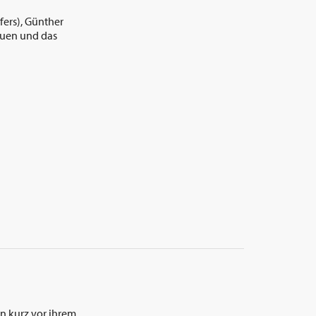
fers), Günther
auen und das
n kurz vor ihrem