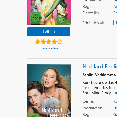
Regie:
A
Darsteller:
R
Erhältlich
als
:
Leihen
Ähnliche Filme
No Hard Feel
Schön. Verklemmt.
Kurz bevor sie das 
faszinierendes Joba
Sprössling Percy ...
m
Genre:
K
Produktion:
U
Regie:
G