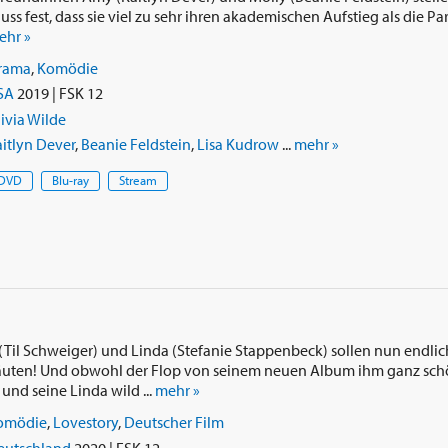
s fest, dass sie viel zu sehr ihren akademischen Aufstieg als die Par
ehr »
rama
,
Komödie
SA
2019 | FSK 12
ivia Wilde
itlyn Dever
,
Beanie Feldstein
,
Lisa Kudrow
...
mehr »
DVD
Blu-ray
Stream
(Til Schweiger) und Linda (Stefanie Stappenbeck) sollen nun endlic
äuten! Und obwohl der Flop von seinem neuen Album ihm ganz schö
und seine Linda wild ...
mehr »
omödie
,
Lovestory
,
Deutscher Film
eutschland
2020 | FSK 12