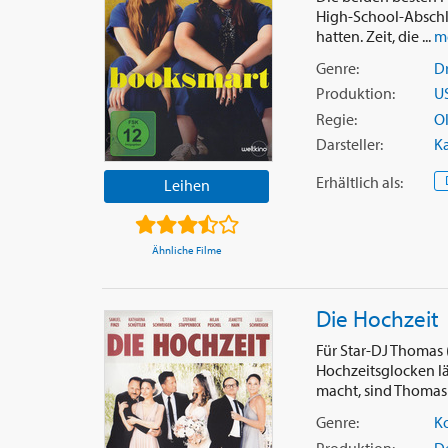
High-School-Abschlus
hatten. Zeit, die ...
m
Genre:
D
Produktion:
U
Regie:
Ol
Darsteller:
Ka
Erhältlich
als
:
Leihen
Ähnliche Filme
Die Hochzeit
Für Star-DJ Thomas 
Hochzeitsglocken l
macht, sind Thomas 
Genre:
K
Produktion:
D