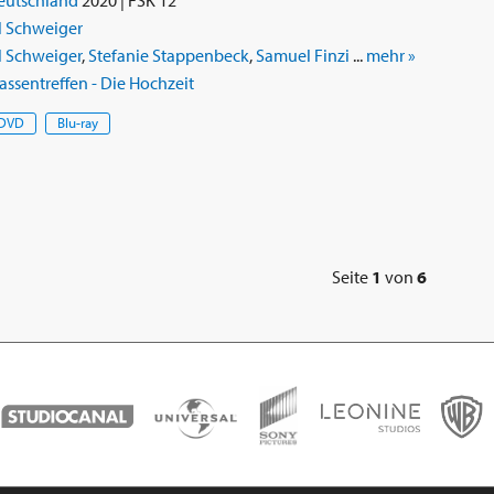
l Schweiger
l Schweiger
,
Stefanie Stappenbeck
,
Samuel Finzi
...
mehr »
assentreffen - Die Hochzeit
DVD
Blu-ray
Seite
1
von
6