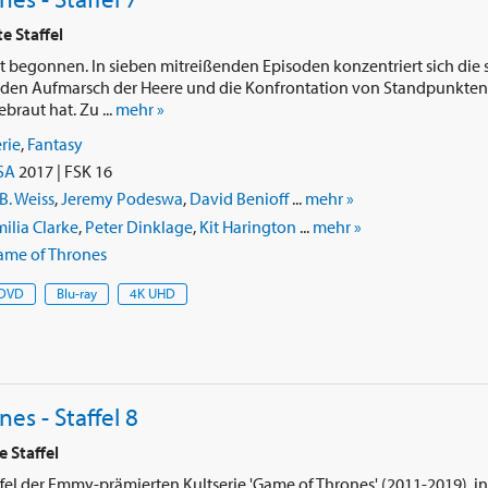
e Staffel
t begonnen. In sieben mitreißenden Episoden konzentriert sich die 
uf den Aufmarsch der Heere und die Konfrontation von Standpunkten, 
raut hat. Zu ...
mehr »
rie
,
Fantasy
SA
2017 | FSK 16
B. Weiss
,
Jeremy Podeswa
,
David Benioff
...
mehr »
ilia Clarke
,
Peter Dinklage
,
Kit Harington
...
mehr »
ame of Thrones
DVD
Blu-ray
4K UHD
es - Staffel 8
 Staffel
ffel der Emmy-prämierten Kultserie 'Game of Thrones' (2011-2019), in