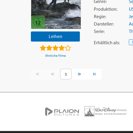
Genre:
Se
Produktion:
U
Regie:
Je
Darsteller:
Au
Serie:
T
Leihen
Erhältlich
als
:
Ähnliche Filme
Vorherige Seite
Nächste Seite