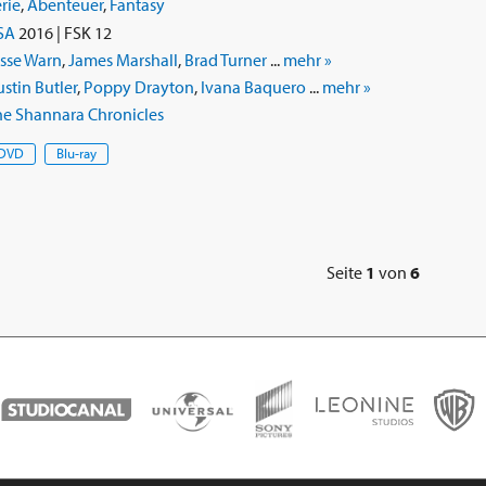
rie
,
Abenteuer
,
Fantasy
SA
2016 | FSK 12
sse Warn
,
James Marshall
,
Brad Turner
...
mehr »
stin Butler
,
Poppy Drayton
,
Ivana Baquero
...
mehr »
he Shannara Chronicles
DVD
Blu-ray
Seite
1
von
6