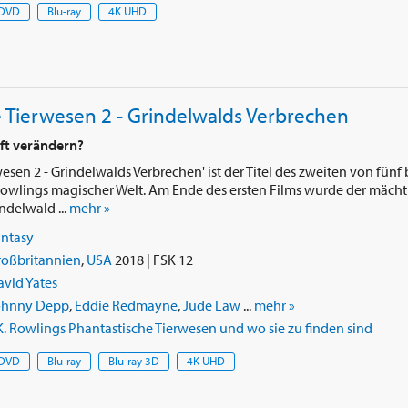
DVD
Blu-ray
4K UHD
 Tierwesen 2 - Grindelwalds Verbrechen
ft verändern?
wesen 2 - Grindelwalds Verbrechen' ist der Titel des zweiten von fün
Rowlings magischer Welt. Am Ende des ersten Films wurde der mäch
ndelwald ...
mehr »
antasy
roßbritannien
,
USA
2018 | FSK 12
vid Yates
ohnny Depp
,
Eddie Redmayne
,
Jude Law
...
mehr »
K. Rowlings Phantastische Tierwesen und wo sie zu finden sind
DVD
Blu-ray
Blu-ray 3D
4K UHD