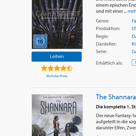
einem epischen Ende 
und mit einer ...
meh
Genre:
F
Produktion:
U
Regie:
Da
Darsteller:
Ki
Serie:
G
Leihen
Erhältlich
als
:
Ähnliche Filme
The Shannara 
Die komplette 1. St
Der neue Fantasy-Se
aufgeteilt in die s
darunter Elfen, Zwerg