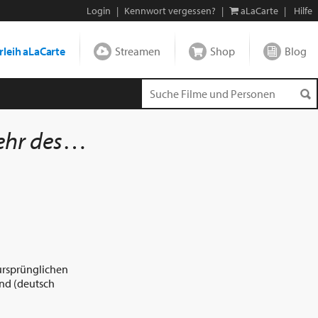
Login
|
Kennwort vergessen?
|
aLaCarte
|
Hilfe
leih aLaCarte
Streamen
Shop
Blog
s Königs
 ursprünglichen
nd (deutsch