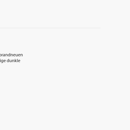
f brandneuen
tige dunkle