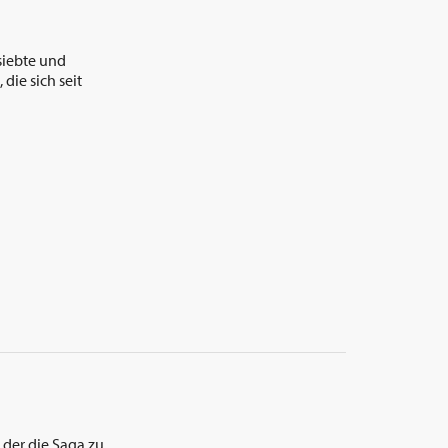
siebte und
die sich seit
 der die Saga zu