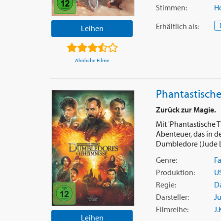
Stimmen:
H
Erhältlich
als
:
Leihen
Ähnliche Filme
Phantastisch
Zurück zur Magie.
Mit 'Phantastische 
Abenteuer, das in de
Dumbledore (Jude La
Genre:
F
Produktion:
U
Regie:
Da
Darsteller:
J
Filmreihe:
J.
Leihen