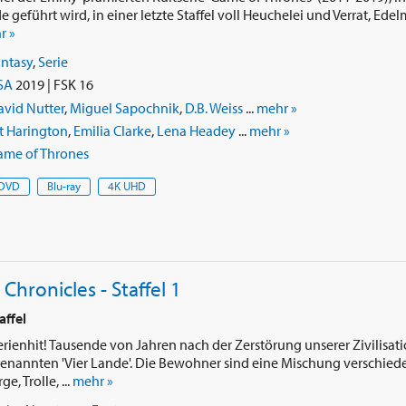
geführt wird, in einer letzte Staffel voll Heuchelei und Verrat, Edel
r »
antasy
,
Serie
SA
2019 | FSK 16
vid Nutter
,
Miguel Sapochnik
,
D.B. Weiss
...
mehr »
t Harington
,
Emilia Clarke
,
Lena Headey
...
mehr »
ame of Thrones
DVD
Blu-ray
4K UHD
Chronicles - Staffel 1
affel
rienhit! Tausende von Jahren nach der Zerstörung unserer Zivilisatio
ogenannten 'Vier Lande'. Die Bewohner sind eine Mischung verschied
e, Trolle, ...
mehr »