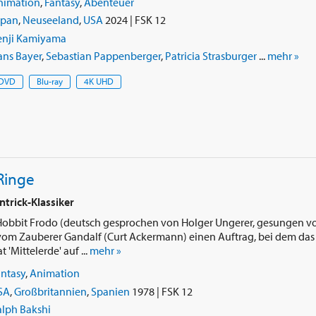
nimation
,
Fantasy
,
Abenteuer
apan
,
Neuseeland
,
USA
2024 | FSK 12
enji Kamiyama
ans Bayer
,
Sebastian Pappenberger
,
Patricia Strasburger
...
mehr »
DVD
Blu-ray
4K UHD
Ringe
ntrick-Klassiker
e Hobbit Frodo (deutsch gesprochen von Holger Ungerer, gesungen v
m Zauberer Gandalf (Curt Ackermann) einen Auftrag, bei dem das S
'Mittelerde' auf ...
mehr »
antasy
,
Animation
SA
,
Großbritannien
,
Spanien
1978 | FSK 12
alph Bakshi