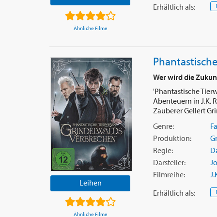
Erhältlich
als
:
Ähnliche Filme
Phantastische
Wer wird die Zukun
'Phantastische Tier
Abenteuern in J.K. 
Zauberer Gellert Gri
Genre:
F
Produktion:
G
Regie:
Da
Darsteller:
J
Filmreihe:
J.
Leihen
Erhältlich
als
:
Ähnliche Filme