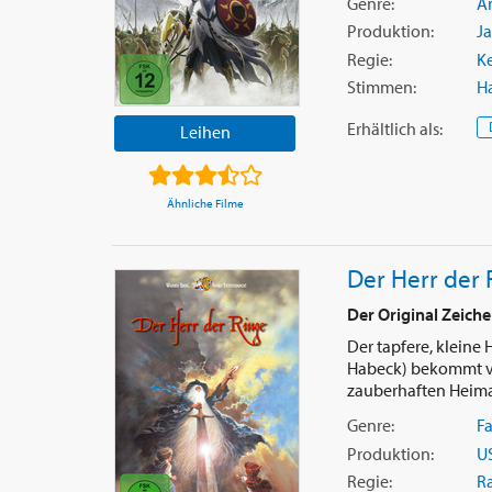
Genre:
A
Produktion:
J
Regie:
K
Stimmen:
H
Erhältlich
als
:
Leihen
Ähnliche Filme
Der Herr der 
Der Original Zeiche
Der tapfere, klein
Habeck) bekommt vo
zauberhaften Heimat 
Genre:
F
Produktion:
U
Regie:
R