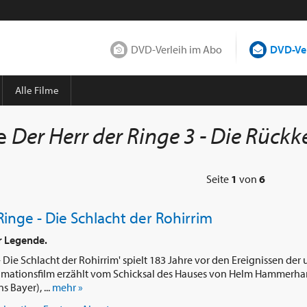
DVD-Verleih im Abo
DVD-Ver
Alle Filme
ie
Der Herr der Ringe 3 - Die Rückkehr de
Seite
1
von
6
Ringe - Die Schlacht der Rohirrim
r Legende.
- Die Schlacht der Rohirrim' spielt 183 Jahre vor den Ereignissen der
Animationsfilm erzählt vom Schicksal des Hauses von Helm Hammerha
 Bayer), ...
mehr »