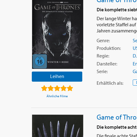
Die komplette siebt
Der lange Winter ha
vorletzte Staffel a
Jahren zusammengeb
Genre:
Se
Produktion:
U
Regie:
D.
Darsteller:
Em
Serie:
G
Leihen
Erhältlich
als
:
Ähnliche Filme
Game of Thron
Die komplette achte
Die finale achte Sta