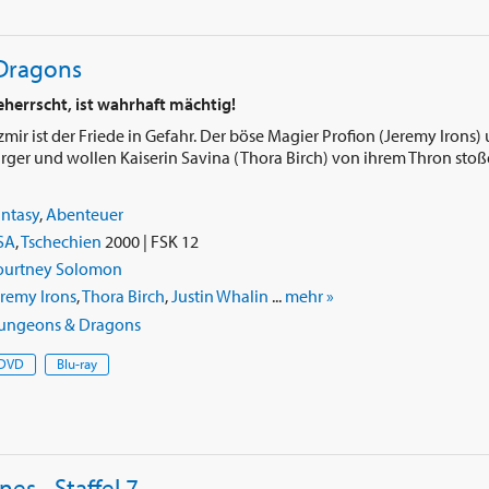
Dragons
herrscht, ist wahrhaft mächtig!
mir ist der Friede in Gefahr. Der böse Magier Profion (Jeremy Irons)
ürger und wollen Kaiserin Savina (Thora Birch) von ihrem Thron stoß
antasy
,
Abenteuer
SA
,
Tschechien
2000 | FSK 12
ourtney Solomon
remy Irons
,
Thora Birch
,
Justin Whalin
...
mehr »
ungeons & Dragons
DVD
Blu-ray
es - Staffel 7