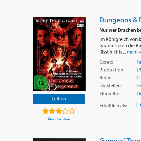
Dungeons & 
Nur wer Drachen be
Im Königreich von Iz
tyrannisieren die B
lässt nichts ...
mehr »
Genre:
F
Produktion:
U
Regie:
C
Darsteller:
Je
Filmreihe:
D
Leihen
Erhältlich
als
:
Ähnliche Filme
Game of Thron