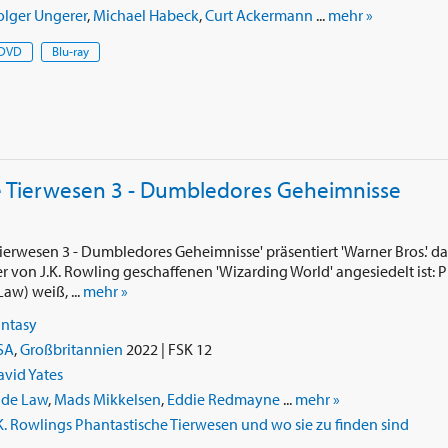
olger Ungerer
,
Michael Habeck
,
Curt Ackermann
...
mehr »
DVD
Blu-ray
e Tierwesen 3 - Dumbledores Geheimnisse
Tierwesen 3 - Dumbledores Geheimnisse' präsentiert 'Warner Bros.' d
r von J.K. Rowling geschaffenen 'Wizarding World' angesiedelt ist: 
w) weiß, ...
mehr »
antasy
SA
,
Großbritannien
2022 | FSK 12
vid Yates
ude Law
,
Mads Mikkelsen
,
Eddie Redmayne
...
mehr »
K. Rowlings Phantastische Tierwesen und wo sie zu finden sind