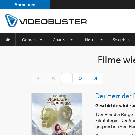
Anmelden
Genres
Charts
Neu
So geht's
Filme w
Vorherige Seite
Nächste Seite
Der Herr der 
Geschichte wird zu
'Der Herr der Ringe 
Filmtrilogie. Der 
gesprochen von Hans