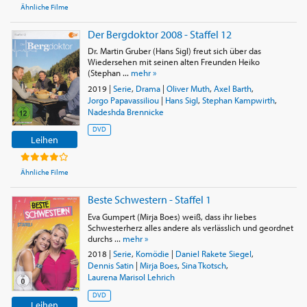
Ähnliche Filme
Der Bergdoktor 2008 - Staffel 12
Dr. Martin Gruber (Hans Sigl) freut sich über das
Wiedersehen mit seinen alten Freunden Heiko
(Stephan ...
mehr »
2019
|
Serie
,
Drama
|
Oliver Muth
,
Axel Barth
,
Jorgo Papavassiliou
|
Hans Sigl
,
Stephan Kampwirth
,
Nadeshda Brennicke
DVD
Leihen
Ähnliche Filme
Beste Schwestern - Staffel 1
Eva Gumpert (Mirja Boes) weiß, dass ihr liebes
Schwesterherz alles andere als verlässlich und geordnet
durchs ...
mehr »
2018
|
Serie
,
Komödie
|
Daniel Rakete Siegel
,
Dennis Satin
|
Mirja Boes
,
Sina Tkotsch
,
Laurena Marisol Lehrich
DVD
Leihen