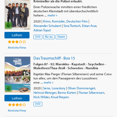
Krimineller als die Polizei erlaubt.
Einer Polizeiwache inmitten einer friedlichen
deutschen Kleinstadt mit überdurchschnittlich
hohem ...
mehr »
2020
|
Krimi
,
Komödie
,
Deutscher Film
|
Alexander Schubert
|
Sina Tkotsch
,
Erkan Acar
,
Adrian Topol
Leihen
DVD
Blu-ray
Stream
Ähnliche Filme
Das Traumschiff - Box 15
Folgen 87 - 92: Marokko - Kapstadt - Seychellen -
Malediven/Thaa Atoll - Schweden - Namibia
Kapitän Max Parger (Florian Silbereisen) und seine Crew
tun alles, um den Passagieren des Luxusliners
eine ...
mehr »
2020
|
Serie
,
Lovestory
|
Oliver Dommenget
,
Helmut Metzger
,
Berno Kürten
|
Florian Silbereisen
,
Nick Wilder
,
Knud Riepen
Leihen
DVD
Ähnliche Filme