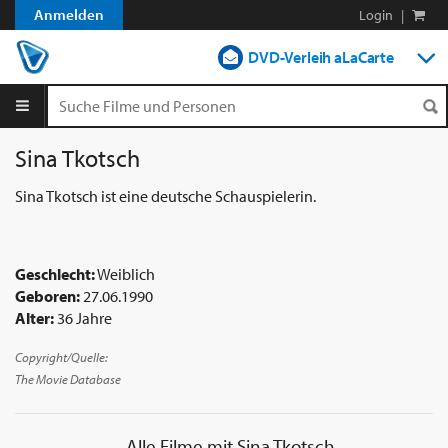
Anmelden
Login
|
DVD-Verleih aLaCarte
DVD-Verleih im Abo
Streamen
Sina Tkotsch
Shop
Sina Tkotsch ist eine deutsche Schauspielerin.
Blog
Geschlecht:
Weiblich
Geboren:
27.06.1990
Alter:
36 Jahre
Copyright/Quelle:
The Movie Database
Alle Filme mit
Sina Tkotsch