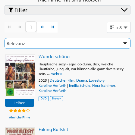
Filter
Vorherige Seite
Nächste Seite
x 8
Wunderschöner
Hauptsache sexy - egal, ob dünn, dick, welche
Hautfarbe, jung, alt, wir können alle ganz divers sexy
sein. ...
mehr »
2025
|
Deutscher Film
,
Drama
,
Lovestory
|
Karoline Herfurth
|
Emilia Schüle
,
Nora Tschirner
,
Karoline Herfurth
DVD
Blu-ray
Leihen
Ähnliche Filme
Faking Bullshit