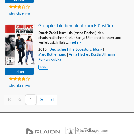
Ähnliche Filme
Groupies bleiben nicht zum Frühstück
Durch Zufall lernt Lila (Anna Fischer) den
charismatischen Chriz (Kostja Ullmann) kennen und
verliebt sich Hals ...
mehr »
2010
|
Deutscher Film
,
Lovestory
,
Musik
|
Marc Rothemund
|
Anna Fischer
,
Kostja Ullmann
,
Roman Knizka
DVD
Leihen
Ähnliche Filme
Vorherige Seite
Nächste Seite