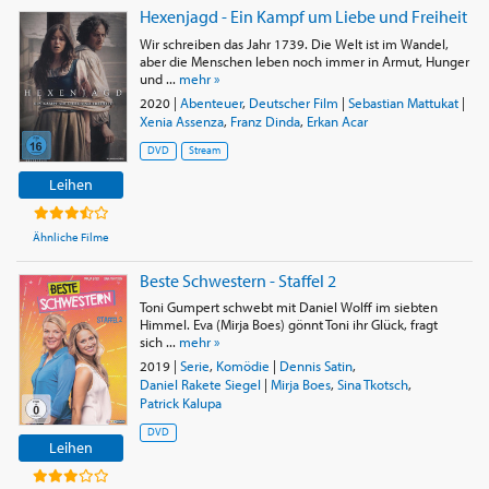
Hexenjagd - Ein Kampf um Liebe und Freiheit
Wir schreiben das Jahr 1739. Die Welt ist im Wandel,
aber die Menschen leben noch immer in Armut, Hunger
und ...
mehr »
2020
|
Abenteuer
,
Deutscher Film
|
Sebastian Mattukat
|
Xenia Assenza
,
Franz Dinda
,
Erkan Acar
DVD
Stream
Leihen
Ähnliche Filme
Beste Schwestern - Staffel 2
Toni Gumpert schwebt mit Daniel Wolff im siebten
Himmel. Eva (Mirja Boes) gönnt Toni ihr Glück, fragt
sich ...
mehr »
2019
|
Serie
,
Komödie
|
Dennis Satin
,
Daniel Rakete Siegel
|
Mirja Boes
,
Sina Tkotsch
,
Patrick Kalupa
DVD
Leihen