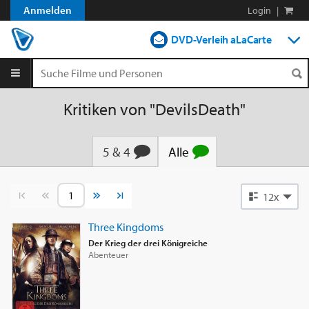
Anmelden
Login
|
DVD-Verleih aLaCarte
DVD-Verleih im Abo
Streamen
Kritiken von "DevilsDeath"
Shop
5 & 4
Alle
Blog
Vorherige Seite
Nächste Seite
12x
Three Kingdoms
Der Krieg der drei Königreiche
Abenteuer