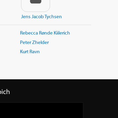
Jens Jacob Tychsen
Rebecca Rønde Kiilerich
Peter Zhelder
Kurt Ravn
pich