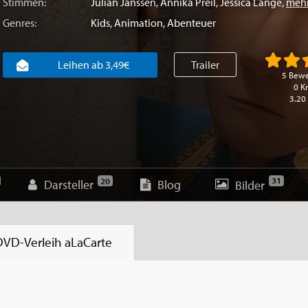
Stimmen:
Julian Janssen
,
Annika Preil
,
Jessica Lange
,
mehr
Genres:
Kids
,
Animation
,
Abenteuer
Leihen ab 3,49€
Trailer
5 Bew
0 Kr
3.20
31
20
Darsteller
Blog
Bilder
DVD-Verleih
aLaCarte