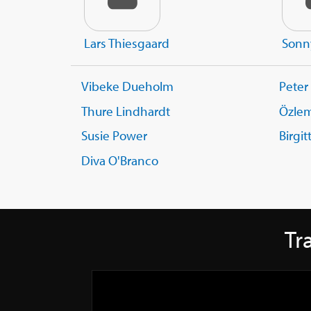
Lars Thiesgaard
Sonn
Vibeke Dueholm
Peter
Thure Lindhardt
Özle
Susie Power
Birgi
Diva O'Branco
Tra