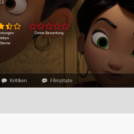
 »
ertungen
Deine Bewertung
itiken
 Sterne
Kritiken
Filmzitate