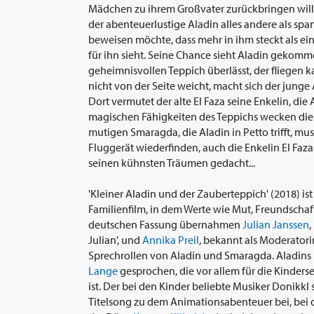
Mädchen zu ihrem Großvater zurückbringen will:
der abenteuerlustige Aladin alles andere als span
beweisen möchte, dass mehr in ihm steckt als ein 
für ihn sieht. Seine Chance sieht Aladin gekomme
geheimnisvollen Teppich überlässt, der fliegen 
nicht von der Seite weicht, macht sich der junge 
Dort vermutet der alte El Faza seine Enkelin, die
magischen Fähigkeiten des Teppichs wecken die
mutigen Smaragda, die Aladin in Petto trifft, mus
Fluggerät wiederfinden, auch die Enkelin El Faza
seinen kühnsten Träumen gedacht...
'Kleiner Aladin und der Zauberteppich' (2018) ist
Familienfilm, in dem Werte wie Mut, Freundscha
deutschen Fassung übernahmen
Julian Janssen
,
Julian', und
Annika Preil
, bekannt als Moderatori
Sprechrollen von Aladin und Smaragda. Aladins
Lange
gesprochen, die vor allem für die Kinders
ist. Der bei den Kinder beliebte Musiker Donikk
Titelsong zu dem Animationsabenteuer bei, bei d