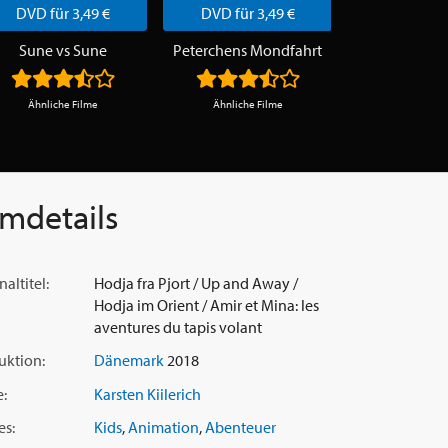
DVD für 3,49 €
DVD für 3,49 €
DVD für 3
Sune vs Sune
Peterchens Mondfahrt
Geschichten 
Ähnliche Filme
Ähnliche Filme
Ähnliche F
lmdetails
naltitel:
Hodja fra Pjort / Up and Away /
Hodja im Orient / Amir et Mina: les
aventures du tapis volant
uktion:
Dänemark
2018
e:
Karsten Kiilerich
es:
Kids
,
Animation
,
Abenteuer