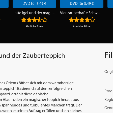
DVD für 3,49 €
DVD für 3,49 €
Latte Igel und der magische Wasserstein
Vier zauberhafte Schwestern
Ähnliche Filme
Ähnliche Filme
Fi
 und der Zauberteppich
Origi
des Orients öffnet sich mit dem warmherzige
rteppich'. Basierend auf dem erfolgreichen
Prod
gaard, erzählt diese dänische
Regi
 Aladin, den ein magischer Teppich heraus aus
n spannendes und turbulentes Märchen trägt. Der
Genr
 wenn er seinen Auftrag erfüllen und ein kleines