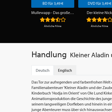
BD für 3,49 €
DVD für 3,49 €
Mullewapp - Das große Kinoabenteuer der Freunde
Der kleine Nick
Ähnliche Filme
Ähnliche Filme
Handlung
Kleiner Aladin
Deutsch
Englisch
Das Tor zur aufregenden und farbenfrohen Welt 
Familienabenteuer 'Kleiner Aladin und der Zaube
Kinderbuch 'Hodja im Orient' von Ole Lund Kirke
Animationsproduktion die Geschichte des jungen
seinem langweiligen Dorfleben und hinein in ei
junge Abenteurer muss über sich hinauswachsen,