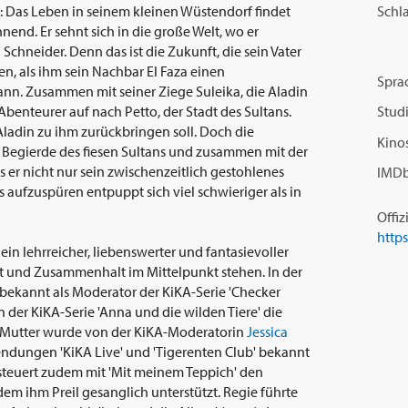
Schl
 Das Leben in seinem kleinen Wüstendorf findet
nend. Er sehnt sich in die große Welt, wo er
Schneider. Denn das ist die Zukunft, die sein Vater
n, als ihm sein Nachbar El Faza einen
Spra
kann. Zusammen mit seiner Ziege Suleika, die Aladin
Abenteurer auf nach Petto, der Stadt des Sultans.
Studi
 Aladin zu ihm zurückbringen soll. Doch die
Kinos
 Begierde des fiesen Sultans und zusammen mit der
s er nicht nur sein zwischenzeitlich gestohlenes
IMDb
s aufzuspüren entpuppt sich viel schwieriger als in
Offiz
http
 ein lehrreicher, liebenswerter und fantasievoller
ft und Zusammenhalt im Mittelpunkt stehen. In der
 bekannt als Moderator der KiKA-Serie 'Checker
n der KiKA-Serie 'Anna und die wilden Tiere' die
 Mutter wurde von der KiKA-Moderatorin
Jessica
endungen 'KiKA Live' und 'Tigerenten Club' bekannt
l steuert zudem mit 'Mit meinem Teppich' den
em ihm Preil gesanglich unterstützt. Regie führte