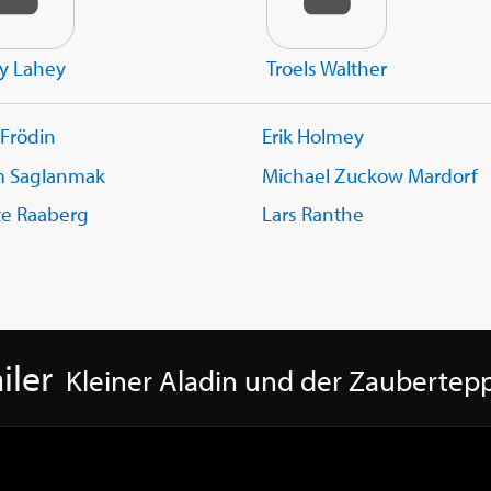
y Lahey
Troels Walther
 Frödin
Erik Holmey
m Saglanmak
Michael Zuckow Mardorf
tte Raaberg
Lars Ranthe
iler
Kleiner Aladin und der Zaubertep