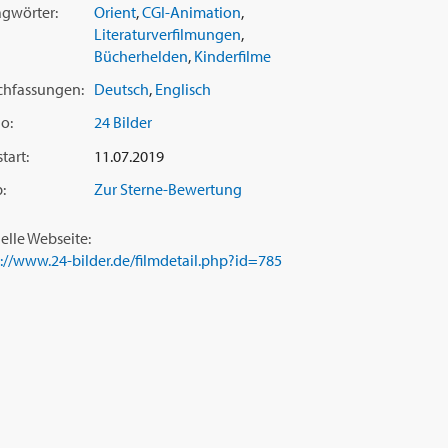
agwörter:
Orient
,
CGI-Animation
,
Literaturverfilmungen
,
Bücherhelden
,
Kinderfilme
chfassungen:
Deutsch
,
Englisch
o:
24 Bilder
tart:
11.07.2019
:
Zur Sterne-Bewertung
ielle Webseite:
s://www.24-bilder.de/filmdetail.php?id=785