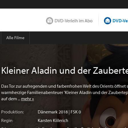
DVD-Verleih im Abo
DVD-Ver
Alle Filme
Kleiner Aladin und der Zaubert
Das Tor zur aufregenden und farbenfrohen Welt des Orients öffnet 
warmherzige Familienabenteuer 'Kleiner Aladin und der Zaubertepp
auf dem ...
mehr »
Produktion:
Dänemark
2018 | FSK 0
Regie:
Karsten Kiilerich