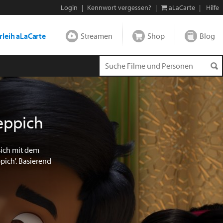
Login
|
Kennwort vergessen?
|
aLaCarte
|
Hilfe
leih aLaCarte
Streamen
Shop
Blog
eppich
sich mit dem
ich'. Basierend