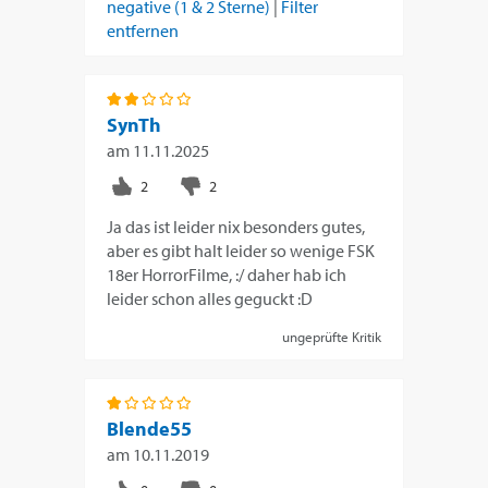
negative (1 & 2 Sterne)
|
Filter
entfernen
SynTh
am
11.11.2025
Ja das ist leider nix besonders gutes,
aber es gibt halt leider so wenige FSK
18er HorrorFilme, :/ daher hab ich
leider schon alles geguckt :D
ungeprüfte Kritik
Blende55
am
10.11.2019