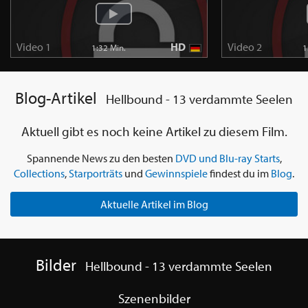
Video 1
HD
Video 2
1:32 Min.
1
Blog-Artikel
Hellbound - 13 verdammte Seelen
Aktuell gibt es noch keine Artikel zu diesem Film.
Spannende News zu den besten
DVD und Blu-ray Starts
,
Collections
,
Starporträts
und
Gewinnspiele
findest du im
Blog
.
Aktuelle Artikel im Blog
Bilder
Hellbound - 13 verdammte Seelen
Szenenbilder