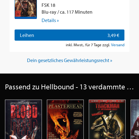
FSK 18
Blu-ray / ca. 117 Minuten
Details »
Leihen
3,49 €
inkl. Mwst., für 7 Tage zzgl.
Versand
Dein gesetzliches Gewährleistungsrecht »
Passend zu Hellbound - 13 verdammte Seelen