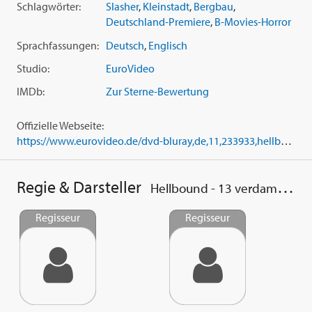
Schlagwörter:
Slasher
,
Kleinstadt
,
Bergbau
,
Deutschland-Premiere
,
B-Movies-Horror
Sprachfassungen:
Deutsch
,
Englisch
Studio:
EuroVideo
IMDb:
Zur Sterne-Bewertung
Offizielle Webseite:
https://www.eurovideo.de/dvd-bluray,de,11,233933,hellbound-13-verdammte-seelen,tv-kino-film.html
Regie & Darsteller
Hellbound - 13 verdammte Seelen
Regisseur
Regisseur