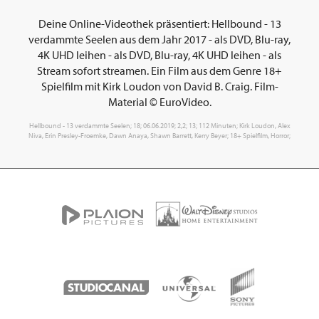
Deine Online-Videothek präsentiert: Hellbound - 13
verdammte Seelen aus dem Jahr 2017 - als DVD, Blu-ray,
4K UHD leihen - als DVD, Blu-ray, 4K UHD leihen - als
Stream sofort streamen. Ein Film aus dem Genre 18+
Spielfilm mit Kirk Loudon von David B. Craig. Film-
Material © EuroVideo.
Hellbound - 13 verdammte Seelen; 18; 06.06.2019; 2,2; 13; 112 Minuten; Kirk Loudon, Alex
Niva, Erin Presley-Froemke, Dawn Anaya, Shawn Barrett, Kerry Beyer; 18+ Spielfilm, Horror;