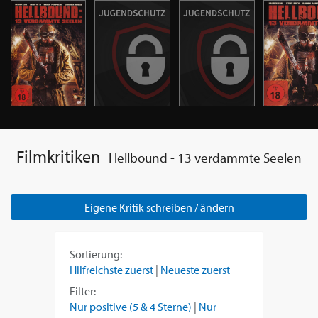
Filmkritiken
Hellbound - 13 verdammte Seelen
Eigene Kritik schreiben / ändern
Sortierung:
Hilfreichste zuerst
|
Neueste zuerst
Filter:
Nur positive (5 & 4 Sterne)
|
Nur