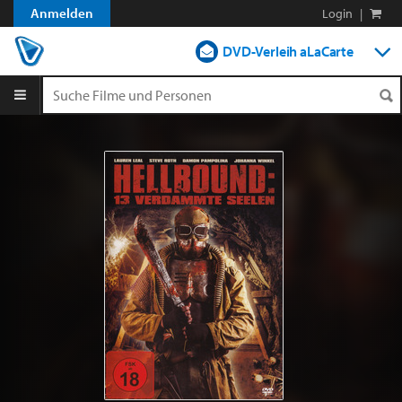
Anmelden
Login
|
DVD-Verleih aLaCarte
DVD-Verleih im Abo
Streamen
Shop
Blog