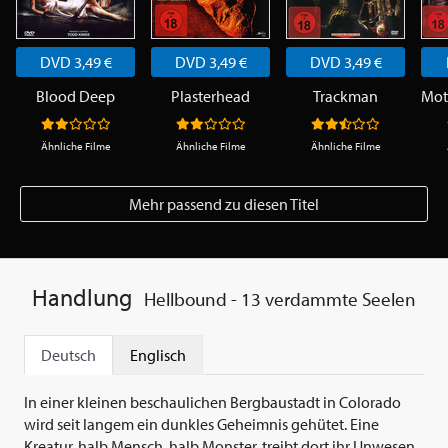
DVD 3,49 €
DVD 3,49 €
DVD 3,49 €
Blood Deep
Plasterhead
Trackman
Ähnliche Filme
Ähnliche Filme
Ähnliche Filme
Mehr passend zu diesen Titel
Handlung
Hellbound - 13 verdammte Seelen
Deutsch
Englisch
In einer kleinen beschaulichen Bergbaustadt in Colorado
wird seit langem ein dunkles Geheimnis gehütet. Eine
Kreatur, halb Mensch, halb Monster, treibt dort ihr Unwesen