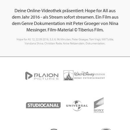
Deine Online-Videothek präsentiert: Hope for All aus
dem Jahr 2016 - als Stream sofort streamen. Ein Film aus
dem Genre Dokumentation mit Peter Groeger von Nina
Messinger. Film-Material © Tiberius Film.
Hope for All; 12; 22.09.2016; 3,3; 6; 96 Minuten; Peter Groeger, Tom Vogt, Will Tuttle,
Vandana Shiva, Christian Rode, Anke Reitzenstein; Dokumentation;