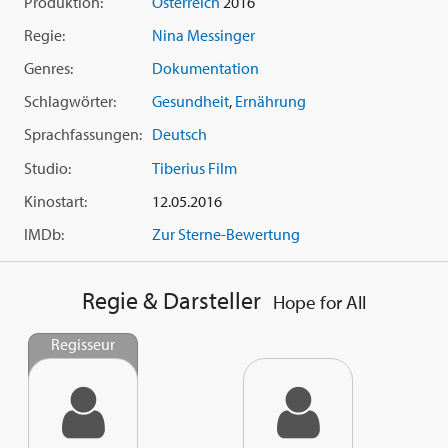
Produktion:
Österreich
2016
Stellenwert haben. Die gute Nachricht hierzu lautet: Wir
haben es selbst in der Hand.
Regie:
Nina Messinger
Genres:
Dokumentation
Schlagwörter:
Gesundheit
,
Ernährung
Sprachfassungen:
Deutsch
Studio:
Tiberius Film
Kinostart:
12.05.2016
IMDb:
Zur Sterne-Bewertung
Regie & Darsteller
Hope for All
Regisseur