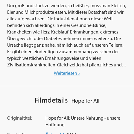
Um groß und stark zu werden, so heißt es, muss man Fleisch,
Eier und Milchprodukte essen. Mit dieser Botschaft sind wir
alle aufgewachsen. Die Industrienationen dieser Welt
befinden sich allerdings in einer Gesundheitskrise,
Krankheiten wie Herz-Kreislauf-Erkrankungen, extremes
Übergewicht oder Diabetes nehmen immer weiter zu. Die
Ursache liegt ganz nahe, nämlich auch auf unseren Tellern:
Es gibt einen eindeutigen Zusammenhang zwischen der
typisch westlichen Ernährungsweise und vielen
Zivilisationskrankheiten. Gleichzeitig hat pflanzliches und
ausgewogenes Essen eine überraschend positive Wirkung
Weiterlesen »
auf den Menschen. Denn was unsere Ernährung betrifft, ist
weniger oft mehr. Aber nicht nur unsere eigene Gesundheit
steht hier zur Debatte, sondern auch die nachhaltige
Nahrungsversorgung der Weltbevölkerung und die Zukunft
Filmdetails
Hope for All
unserer Erde. 'Hope For All' zeigt uns konkrete Lösungswege
auf und gibt uns Hoffnung - auf eine Welt, in der wir
Menschen gesund alt werden können, in der Achtung vor
Originaltitel:
Hope for All: Unsere Nahrung - unsere
der Natur und Respekt vor allen Lebewesen besteht und in
Hoffnung
der Werte wie Mitgefühl und Würde einen hohen