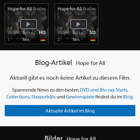
Hope for All
Trailer
Hope for All
Trailer
Video
HD
Video
SD
2:11
2:11
1
2
Min.
Min.
Blog-Artikel
Hope for All
Aktuell gibt es noch keine Artikel zu diesem Film.
Spannende News zu den besten
DVD und Blu-ray Starts
,
Collections
,
Starporträts
und
Gewinnspiele
findest du im
Blog
.
Aktuelle Artikel im Blog
Bilder
Hope for All