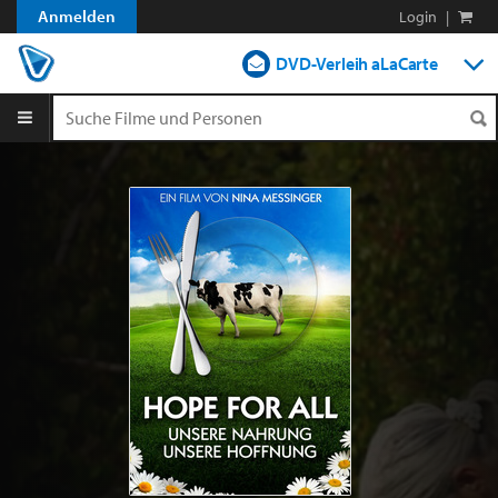
Anmelden
Login
|
DVD-Verleih aLaCarte
DVD-Verleih im Abo
Streamen
Shop
Blog