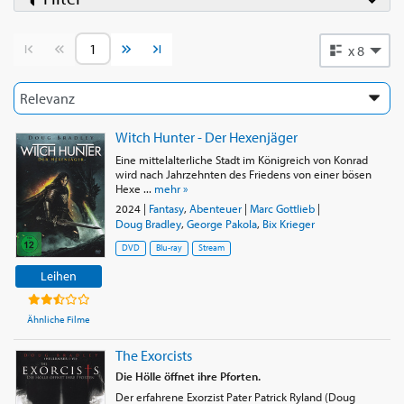
Vorherige Seite
Nächste Seite
x 8
Witch Hunter - Der Hexenjäger
Eine mittelalterliche Stadt im Königreich von Konrad
wird nach Jahrzehnten des Friedens von einer bösen
Hexe ...
mehr »
2024
|
Fantasy
,
Abenteuer
|
Marc Gottlieb
|
Doug Bradley
,
George Pakola
,
Bix Krieger
DVD
Blu-ray
Stream
Leihen
Ähnliche Filme
The Exorcists
Die Hölle öffnet ihre Pforten.
Der erfahrene Exorzist Pater Patrick Ryland (Doug