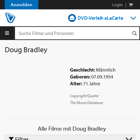
Anmelden
Login
|
DVD-Verleih aLaCarte
DVD-Verleih im Abo
Streamen
Doug Bradley
Shop
Geschlecht:
Männlich
Blog
Geboren:
07.09.1954
Alter:
71 Jahre
Copyright/Quelle:
The Movie Database
Alle Filme mit
Doug Bradley
Filter