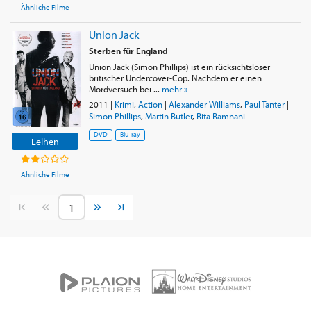
Ähnliche Filme
Union Jack
Sterben für England
Union Jack (Simon Phillips) ist ein rücksichtsloser
britischer Undercover-Cop. Nachdem er einen
Mordversuch bei ...
mehr »
2011
|
Krimi
,
Action
|
Alexander Williams
,
Paul Tanter
|
Simon Phillips
,
Martin Butler
,
Rita Ramnani
DVD
Blu-ray
Leihen
Ähnliche Filme
Vorherige Seite
Nächste Seite