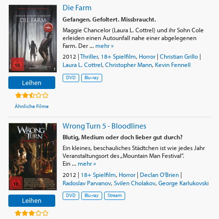
Die Farm
Gefangen. Gefoltert. Missbraucht.
Maggie Chancelor (Laura L. Cottrel) und ihr Sohn Cole
erleiden einen Autounfall nahe einer abgelegenen
Farm. Der ...
mehr »
2012
|
Thriller
,
18+ Spielfilm
,
Horror
|
Christian Grillo
|
Laura L. Cottrel
,
Christopher Mann
,
Kevin Fennell
DVD
Blu-ray
Leihen
Ähnliche Filme
Wrong Turn 5 - Bloodlines
Blutig, Medium oder doch lieber gut durch?
Ein kleines, beschauliches Städtchen ist wie jedes Jahr
Veranstaltungsort des „Mountain Man Festival“.
Ein ...
mehr »
2012
|
18+ Spielfilm
,
Horror
|
Declan O'Brien
|
Radoslav Parvanov
,
Svilen Cholakov
,
George Karlukovski
DVD
Blu-ray
Stream
Leihen