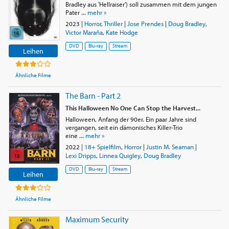
Bradley aus 'Hellraiser') soll zusammen mit dem jungen
Pater ...
mehr »
2023
|
Horror
,
Thriller
|
Jose Prendes
|
Doug Bradley
,
Victor Maraña
,
Kate Hodge
DVD
Blu-ray
Stream
Leihen
Ähnliche Filme
The Barn - Part 2
This Halloween No One Can Stop the Harvest...
Halloween, Anfang der 90er. Ein paar Jahre sind
vergangen, seit ein dämonisches Killer-Trio
eine ...
mehr »
2022
|
18+ Spielfilm
,
Horror
|
Justin M. Seaman
|
Lexi Dripps
,
Linnea Quigley
,
Doug Bradley
DVD
Blu-ray
Stream
Leihen
Ähnliche Filme
Maximum Security