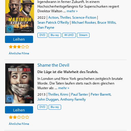
Irgendwann in ferner Zukunft. In einem
Hochsicherheitsgefängnis für Superschurken regiert
Direktor Walton ...
mehr »
2022
|
Action
,
Thriller
,
Science-Fiction
|
Sean Patrick O'Reilly
|
Michael Rooker
,
Bruce Willis
,
Dan Payne
DVD
Blu-ray
4K UHD
Stream
Leihen
Ähnliche Filme
Shame the Devil
Die Lüge ist die Wahrheit des Teufels.
In London und New York geschehen zeitgleich brutale
Morde. Die Taten laufen stets nach dem gleichen
Muster ab: ...
mehr »
2013
|
Thriller
,
Krimi
|
Paul Tanter
|
Peter Barrett
,
John Duggan
,
Anthony Farrelly
DVD
Blu-ray
Leihen
Ähnliche Filme