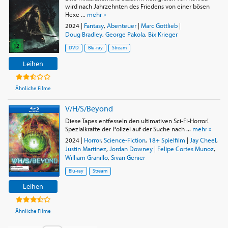
wird nach Jahrzehnten des Friedens von einer bösen
Hexe ...
mehr »
2024
|
Fantasy
,
Abenteuer
|
Marc Gottlieb
|
Doug Bradley
,
George Pakola
,
Bix Krieger
DVD
Blu-ray
Stream
Leihen
Ähnliche Filme
V/H/S/Beyond
Diese Tapes entfesseln den ultimativen Sci-Fi-Horror!
Spezialkräfte der Polizei auf der Suche nach ...
mehr »
2024
|
Horror
,
Science-Fiction
,
18+ Spielfilm
|
Jay Cheel
,
Justin Martinez
,
Jordan Downey
|
Felipe Cortes Munoz
,
William Granillo
,
Sivan Genier
Blu-ray
Stream
Leihen
Ähnliche Filme