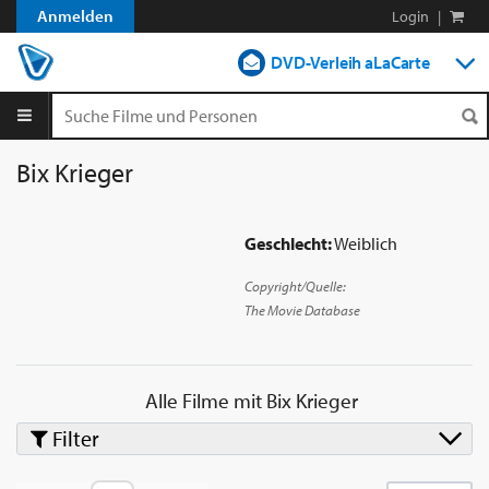
Anmelden
Login
|
DVD-Verleih aLaCarte
DVD-Verleih im Abo
Streamen
Bix Krieger
Shop
Geschlecht:
Weiblich
Blog
Copyright/Quelle:
The Movie Database
Alle Filme mit
Bix Krieger
Filter