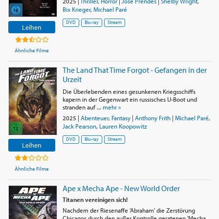
2025
|
Thriller
,
Horror
|
Jose Prendes
|
Shelby Wright
,
Bix Krieger
,
Michael Paré
DVD
Blu-ray
Stream
Leihen
Ähnliche Filme
The Land That Time Forgot - Gefangen in der
Urzeit
Die Überlebenden eines gesunkenen Kriegsschiffs
kapern in der Gegenwart ein russisches U-Boot und
stranden auf ...
mehr »
2025
|
Abenteuer
,
Fantasy
|
Anthony Frith
|
Michael Paré
,
Jack Pearson
,
Lauren Koopowitz
DVD
Blu-ray
Stream
Leihen
Ähnliche Filme
Ape x Mecha Ape - New World Order
Titanen vereinigen sich!
Nachdem der Riesenaffe 'Abraham' die Zerstörung
Chicagos durch den außer Kontrolle geratenen 'Mecha