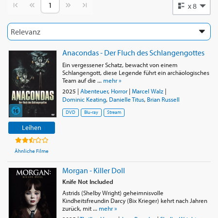
Vorherige Seite
Nächste Seite
x 8
Anacondas - Der Fluch des Schlangengottes
Ein vergessener Schatz, bewacht von einem
Schlangengott, diese Legende führt ein archäologisches
Team auf die ...
mehr »
2025
|
Abenteuer
,
Horror
|
Marcel Walz
|
Dominic Keating
,
Danielle Titus
,
Brian Russell
DVD
Blu-ray
Stream
Leihen
Ähnliche Filme
Morgan - Killer Doll
Knife Not Included
Astrids (Shelby Wright) geheimnisvolle
Kindheitsfreundin Darcy (Bix Krieger) kehrt nach Jahren
zurück, mit ...
mehr »