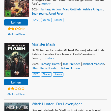
Ape' ...
mehr »
2024
|
Fantasy
,
Action
|
Marc Gottlieb
|
Ashley Ahlquist
,
Sean Young
,
Jared Rivet
DVD
Blu-ray
Stream
Leihen
Ähnliche Filme
Monster Mash
Dr. Victor Frankenstein (Michael Madsen) arbeitet in den
Katakomben des 'Candlewood Castle' an einem
Serum, ...
mehr »
2024
|
Fantasy
,
Horror
|
Jose Prendes
|
Michael Madsen
,
Ethan Daniel Corbett
,
Adam Slemon
DVD
Blu-ray
Stream
Leihen
Ähnliche Filme
Witch Hunter - Der Hexenjäger
Eine mittelalterliche Stadt im Königreich von Konrad