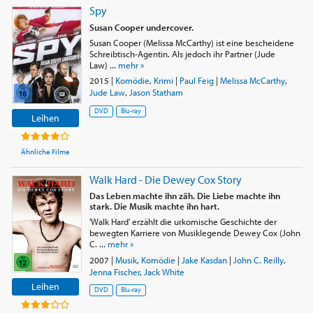
Spy
Susan Cooper undercover.
Susan Cooper (Melissa McCarthy) ist eine bescheidene
Schreibtisch-Agentin. Als jedoch ihr Partner (Jude
Law) ...
mehr »
2015
|
Komödie
,
Krimi
|
Paul Feig
|
Melissa McCarthy
,
Jude Law
,
Jason Statham
DVD
Blu-ray
Leihen
Ähnliche Filme
Walk Hard - Die Dewey Cox Story
Das Leben machte ihn zäh. Die Liebe machte ihn
stark. Die Musik machte ihn hart.
'Walk Hard' erzählt die urkomische Geschichte der
bewegten Karriere von Musiklegende Dewey Cox (John
C. ...
mehr »
2007
|
Musik
,
Komödie
|
Jake Kasdan
|
John C. Reilly
,
Jenna Fischer
,
Jack White
Leihen
DVD
Blu-ray