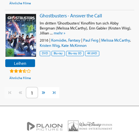
Ähnliche Filme
Ghostbusters - Answer the Call
Im dritten 'Ghostbusters' Kinofilm tun sich Abby
Bergman (Melissa McCarthy), Erin Gabler (Kristen Wiig),
Jillian ...
mehr »
2016
|
Komödie
,
Fantasy
|
Paul Feig
|
Melissa McCarthy
,
Kristen Wiig
,
Kate McKinnon
DVD
Blu-ray
Blu-ray 3D
4K UHD
Leihen
Ähnliche Filme
Vorherige Seite
Nächste Seite