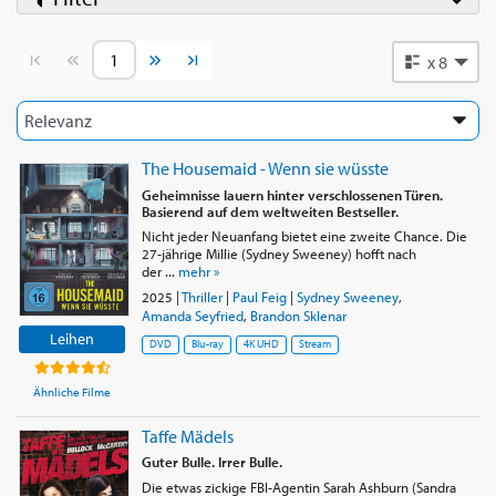
Vorherige Seite
Nächste Seite
x 8
The Housemaid - Wenn sie wüsste
Geheimnisse lauern hinter verschlossenen Türen.
Basierend auf dem weltweiten Bestseller.
Nicht jeder Neuanfang bietet eine zweite Chance. Die
27-jährige Millie (Sydney Sweeney) hofft nach
der ...
mehr »
2025
|
Thriller
|
Paul Feig
|
Sydney Sweeney
,
Amanda Seyfried
,
Brandon Sklenar
Leihen
DVD
Blu-ray
4K UHD
Stream
Ähnliche Filme
Taffe Mädels
Guter Bulle. Irrer Bulle.
Die etwas zickige FBI-Agentin Sarah Ashburn (Sandra