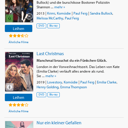
Bullock) und die burschikose Bostoner Polizistin
Shannon ...
mehr »
2013
|
Krimi
,
Komödie
|
Paul Feig
|
Sandra Bullock
,
Melissa McCarthy
,
Paul Feig
DVD
Blu-ray
Leihen
Ähnliche Filme
Last Christmas
Manchmal brauchst du ein Fünkchen Glück.
London in der Vorweihnachtszeit. Das Leben von Kate
(Emilia Clarke) verläuft alles andere als rund.
Sie ...
mehr »
2019
|
Lovestory
,
Komödie
|
Paul Feig
|
Emilia Clarke
,
Henry Golding
,
Emma Thompson
DVD
Blu-ray
Leihen
Ähnliche Filme
Nur ein kleiner Gefallen