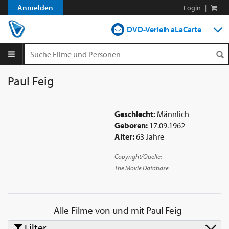
Anmelden
Login
|
DVD-Verleih aLaCarte
DVD-Verleih im Abo
Streamen
Paul Feig
Shop
Geschlecht:
Männlich
Blog
Geboren:
17.09.1962
Alter:
63 Jahre
Copyright/Quelle:
The Movie Database
Alle Filme von und mit
Paul Feig
Filter