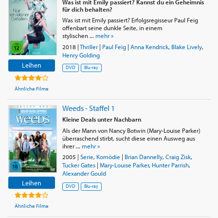
Was ist mit Emily passiert? Kannst du ein Geheimnis
für dich behalten?
Was ist mit Emily passiert? Erfolgsregisseur Paul Feig
offenbart seine dunkle Seite, in einem
stylischen ...
mehr »
2018
|
Thriller
|
Paul Feig
|
Anna Kendrick
,
Blake Lively
,
Henry Golding
Leihen
DVD
Blu-ray
Ähnliche Filme
Weeds - Staffel 1
Kleine Deals unter Nachbarn
Als der Mann von Nancy Botwin (Mary-Louise Parker)
überraschend stirbt, sucht diese einen Ausweg aus
ihrer ...
mehr »
2005
|
Serie
,
Komödie
|
Brian Dannelly
,
Craig Zisk
,
Tucker Gates
|
Mary-Louise Parker
,
Hunter Parrish
,
Alexander Gould
Leihen
DVD
Blu-ray
Ähnliche Filme