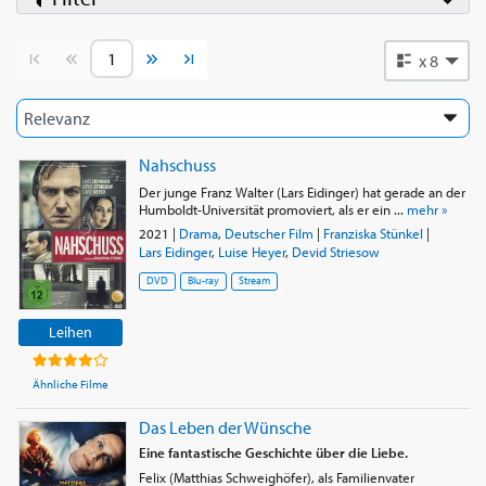
Vorherige Seite
Nächste Seite
x 8
Nahschuss
Der junge Franz Walter (Lars Eidinger) hat gerade an der
Humboldt-Universität promoviert, als er ein ...
mehr »
2021
|
Drama
,
Deutscher Film
|
Franziska Stünkel
|
Lars Eidinger
,
Luise Heyer
,
Devid Striesow
DVD
Blu-ray
Stream
Leihen
Ähnliche Filme
Das Leben der Wünsche
Eine fantastische Geschichte über die Liebe.
Felix (Matthias Schweighöfer), als Familienvater