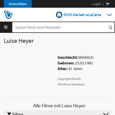
Anmelden
Login
|
DVD-Verleih aLaCarte
DVD-Verleih im Abo
Streamen
Luise Heyer
Shop
Geschlecht:
Weiblich
Blog
Geboren:
25.03.1985
Alter:
41 Jahre
Copyright/Quelle:
The Movie Database
Alle Filme mit
Luise Heyer
Filter