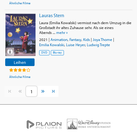
Ähnliche Filme
Lauras Stern
Laura (Emilia Kowalski) vermisst nach dem Umzug in die
Großstadt ihr altes Zuhause sehr. Als sie eines
Abends ...
mehr »
2021
|
Animation
,
Fantasy
,
Kids
|
Joya Thome
|
Emilia Kowalski
,
Luise Heyer
,
Ludwig Trepte
DVD
Blu-ray
Leihen
Ähnliche Filme
Vorherige Seite
Nächste Seite