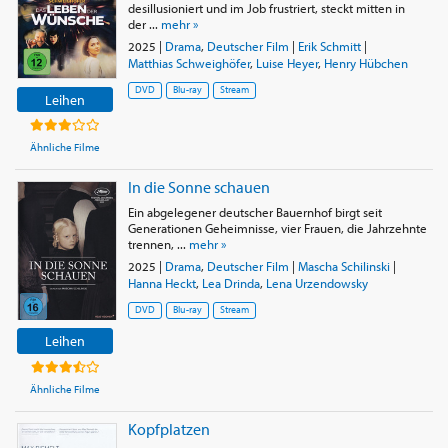
desillusioniert und im Job frustriert, steckt mitten in
der ...
mehr »
2025
|
Drama
,
Deutscher Film
|
Erik Schmitt
|
Matthias Schweighöfer
,
Luise Heyer
,
Henry Hübchen
DVD
Blu-ray
Stream
Leihen
Ähnliche Filme
In die Sonne schauen
Ein abgelegener deutscher Bauernhof birgt seit
Generationen Geheimnisse, vier Frauen, die Jahrzehnte
trennen, ...
mehr »
2025
|
Drama
,
Deutscher Film
|
Mascha Schilinski
|
Hanna Heckt
,
Lea Drinda
,
Lena Urzendowsky
DVD
Blu-ray
Stream
Leihen
Ähnliche Filme
Kopfplatzen