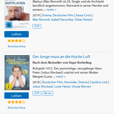
Markus (Max Riemelt) ist 29, Single und als Architekt
beruflich angekommen. Niemand in seiner Familie und
seinem ...
mehr »
2019
|
Drama
,
Deutscher Film
|
Savas Ceviz
|
Max Riemelt
,
Isabell Gerschke
,
Oskar Netzel
DVD
Leihen
Ähnliche Filme
Der Junge muss an die frische Luft
Nach dem Bestseller von Hape Kerkeling.
Ruhrpott 1972. Der pummelige, neunjährige Hans-
Peter (Julius Weckauf) wächst mit seiner Mutter
Margret (Luise ...
mehr »
2018
|
Deutscher Film
,
Komödie
,
Drama
|
Caroline Link
|
Julius Weckauf
,
Luise Heyer
,
Ursula Werner
DVD
Blu-ray
Leihen
Ähnliche Filme