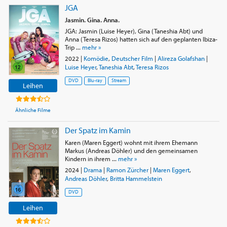
JGA
Jasmin. Gina. Anna.
JGA: Jasmin (Luise Heyer), Gina (Taneshia Abt) und
Anna (Teresa Rizos) hatten sich auf den geplanten Ibiza-
Trip ...
mehr »
2022
|
Komödie
,
Deutscher Film
|
Alireza Golafshan
|
Luise Heyer
,
Taneshia Abt
,
Teresa Rizos
DVD
Blu-ray
Stream
Leihen
Ähnliche Filme
Der Spatz im Kamin
Karen (Maren Eggert) wohnt mit ihrem Ehemann
Markus (Andreas Döhler) und den gemeinsamen
Kindern in ihrem ...
mehr »
2024
|
Drama
|
Ramon Zürcher
|
Maren Eggert
,
Andreas Döhler
,
Britta Hammelstein
DVD
Leihen