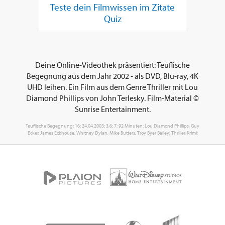
Teste dein Filmwissen im Zitate
Quiz
Deine Online-Videothek präsentiert: Teuflische
Begegnung aus dem Jahr 2002 - als DVD, Blu-ray, 4K
UHD leihen. Ein Film aus dem Genre Thriller mit Lou
Diamond Phillips von John Terlesky. Film-Material ©
Sunrise Entertainment.
Teuflische Begegnung; 16; 24.04.2003; 3,6; 7; 92 Minuten; Lou Diamond Phillips, Guy
Ecker, James Eckhouse, Whitney Dylan, Mike Butters, Troy Byer Bailey; Thriller, Krimi;