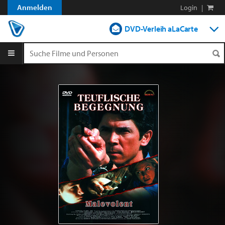
Anmelden
Login
|
DVD-Verleih aLaCarte
DVD-Verleih im Abo
Streamen
Shop
Blog