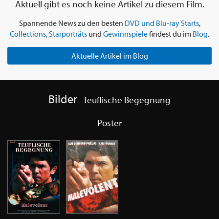
Aktuell gibt es noch keine Artikel zu diesem Film.
Spannende News zu den besten
DVD und Blu-ray Starts
,
Collections
,
Starporträts
und
Gewinnspiele
findest du im
Blog
.
Aktuelle Artikel im Blog
Bilder
Teuflische Begegnung
Poster