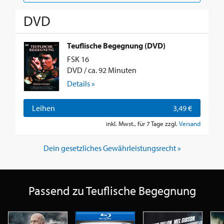
DVD
Teuflische Begegnung (DVD)
FSK 16
DVD / ca. 92 Minuten
Details »
Leihen
3,49 €
inkl. Mwst., für 7 Tage zzgl.
Versand
Dein gesetzliches Gewährleistungsrecht »
Passend zu Teuflische Begegnung