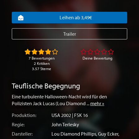
Leihen ab 3,49€
Trailer
7 Bewertungen
Deine Bewertung
2 Kritiken
3.57 Sterne
Teuflische Begegnung
Eine turbulente Halloween-Nacht wird für den
Polizisten Jack Lucas (Lou Diamond ...
mehr »
Produktion:
USA
2002 | FSK 16
Regie:
John Terlesky
Darsteller:
Lou Diamond Phillips
,
Guy Ecker
,