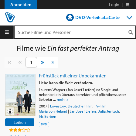
Anmelden
Login
|
DVD-Verleih aLaCarte
DVD-Verleih im Abo
Streamen
Filme wie
Ein fast perfekter Antrag
Shop
Vorherige Seite
Nächste Seite
Blog
Frühstück mit einer Unbekannten
Liebe kann die Welt verändern.
Laurens Wagner (Jan Josef Liefers) ist Single und
nebenbei ein überaus korrekter und pflichtbewusster
Sekretär ...
mehr »
2007
|
Lovestory
,
Deutscher Film
,
TV-Film
|
Maria von Heland
|
Jan Josef Liefers
,
Julia Jentsch
,
Iris Berben
Leihen
DVD