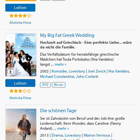
Leihen
Ähnliche Filme
My Big Fat Greek Wedding
Hochzeit auf Griechisch - Eine perfekte Liebe... wäre
da nicht die Familie.
Das Verfallsdatum für heiratsfähige griechische
Mädchen hat Toula Portokalos (Nia Vardalos)
längst ...
mehr »
2002
|
Komödie
,
Lovestory
|
Joel Zwick
|
Nia Vardalos
,
Michael Constantine
,
John Corbett
Leihen
DVD
Blu-ray
Ähnliche Filme
Die schönen Tage
Sie ist Zahnärztin von Beruf und der Job ihre große
Leidenschaft. Kein Wunder, dass Caroline (Fanny
Ardant) ...
mehr »
2013
|
Drama
,
Lovestory
|
Marion Vernoux
|