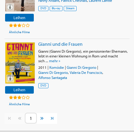
Fanny Ardant
,
Patrick Chesnais
,
Laurent Lafitte
DVD
Blu-ray
Stream
Leihen
Ähnliche Filme
Gianni und die Frauen
Gianni (Gianni Di Gregorio), ein pensionierter Ehemann,
lebt in einer kleinen Wohnung in Rom und macht
sich ...
mehr »
2011
|
Komödie
|
Gianni Di Gregorio
|
Gianni Di Gregorio
,
Valeria De Franciscis
,
Alfonso Santagata
DVD
Leihen
Ähnliche Filme
Vorherige Seite
Nächste Seite