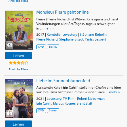
Ähnliche Filme
Monsieur Pierre geht online
Pierre (Pierre Richard) ist Witwer, Griesgram und hasst
Veränderungen aller Art. Tagein, tagaus schwelgt er
in ...
mehr »
2017
|
Komödie
,
Lovestory
|
Stéphane Robelin
|
Pierre Richard
,
Stéphane Bissot
,
Yaniss Lespert
DVD
Blu-ray
Leihen
Ähnliche Filme
Liebe im Sonnenblumenfeld
Assistentin Kate (Erin Cahill) stellt ihrer Chefin eine Idee
vor: Ihre Oma hat früher immer wieder Paare ...
mehr »
2021
|
Lovestory
,
TV-Film
|
Robert Lieberman
|
Erin Cahill
,
Marcus Rosner
,
Brent Stait
DVD
Stream
Leihen