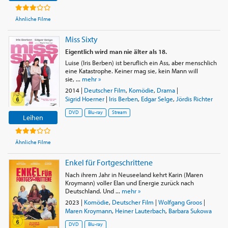
Ähnliche Filme
Miss Sixty
Eigentlich wird man nie älter als 18.
Luise (Iris Berben) ist beruflich ein Ass, aber menschlich
eine Katastrophe. Keiner mag sie, kein Mann will
sie, ...
mehr »
2014
|
Deutscher Film
,
Komödie
,
Drama
|
Sigrid Hoerner
|
Iris Berben
,
Edgar Selge
,
Jördis Richter
DVD
Blu-ray
Stream
Leihen
Ähnliche Filme
Enkel für Fortgeschrittene
Nach ihrem Jahr in Neuseeland kehrt Karin (Maren
Kroymann) voller Elan und Energie zurück nach
Deutschland. Und ...
mehr »
2023
|
Komödie
,
Deutscher Film
|
Wolfgang Groos
|
Maren Kroymann
,
Heiner Lauterbach
,
Barbara Sukowa
DVD
Blu-ray