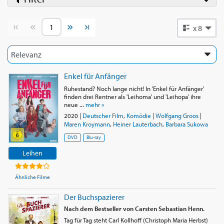
Vorherige Seite
Nächste Seite
x 8
Enkel für Anfänger
Ruhestand? Noch lange nicht! In 'Enkel für Anfänger'
finden drei Rentner als 'Leihoma' und 'Leihopa' ihre
neue ...
mehr »
2020
|
Deutscher Film
,
Komödie
|
Wolfgang Groos
|
Maren Kroymann
,
Heiner Lauterbach
,
Barbara Sukowa
DVD
Blu-ray
Leihen
Ähnliche Filme
Der Buchspazierer
Nach dem Bestseller von Carsten Sebastian Henn.
Tag für Tag steht Carl Kollhoff (Christoph Maria Herbst)