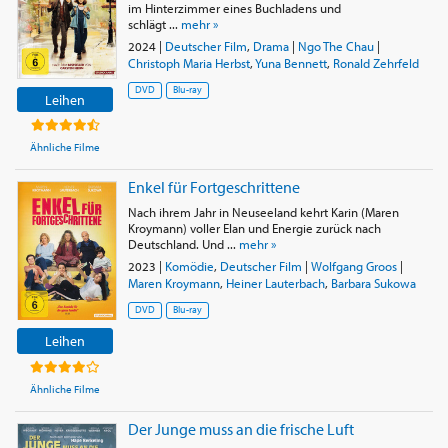
im Hinterzimmer eines Buchladens und
schlägt ...
mehr »
2024
|
Deutscher Film
,
Drama
|
Ngo The Chau
|
Christoph Maria Herbst
,
Yuna Bennett
,
Ronald Zehrfeld
DVD
Blu-ray
Leihen
Ähnliche Filme
Enkel für Fortgeschrittene
Nach ihrem Jahr in Neuseeland kehrt Karin (Maren
Kroymann) voller Elan und Energie zurück nach
Deutschland. Und ...
mehr »
2023
|
Komödie
,
Deutscher Film
|
Wolfgang Groos
|
Maren Kroymann
,
Heiner Lauterbach
,
Barbara Sukowa
DVD
Blu-ray
Leihen
Ähnliche Filme
Der Junge muss an die frische Luft