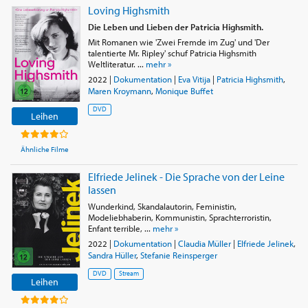
Loving Highsmith
Die Leben und Lieben der Patricia Highsmith.
Mit Romanen wie 'Zwei Fremde im Zug' und 'Der
talentierte Mr. Ripley' schuf Patricia Highsmith
Weltliteratur. ...
mehr »
2022
|
Dokumentation
|
Eva Vitija
|
Patricia Highsmith
,
Maren Kroymann
,
Monique Buffet
DVD
Leihen
Ähnliche Filme
Elfriede Jelinek - Die Sprache von der Leine
lassen
Wunderkind, Skandalautorin, Feministin,
Modeliebhaberin, Kommunistin, Sprachterroristin,
Enfant terrible, ...
mehr »
2022
|
Dokumentation
|
Claudia Müller
|
Elfriede Jelinek
,
Sandra Hüller
,
Stefanie Reinsperger
DVD
Stream
Leihen