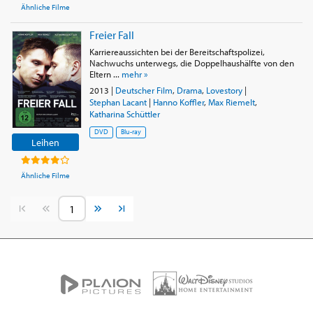
Ähnliche Filme
Freier Fall
Karriereaussichten bei der Bereitschaftspolizei,
Nachwuchs unterwegs, die Doppelhaushälfte von den
Eltern ...
mehr »
2013
|
Deutscher Film
,
Drama
,
Lovestory
|
Stephan Lacant
|
Hanno Koffler
,
Max Riemelt
,
Katharina Schüttler
DVD
Blu-ray
Leihen
Ähnliche Filme
Vorherige Seite
Nächste Seite