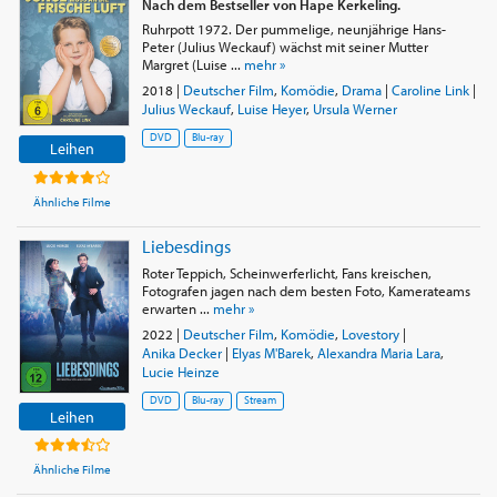
Nach dem Bestseller von Hape Kerkeling.
Ruhrpott 1972. Der pummelige, neunjährige Hans-
Peter (Julius Weckauf) wächst mit seiner Mutter
Margret (Luise ...
mehr »
2018
|
Deutscher Film
,
Komödie
,
Drama
|
Caroline Link
|
Julius Weckauf
,
Luise Heyer
,
Ursula Werner
DVD
Blu-ray
Leihen
Ähnliche Filme
Liebesdings
Roter Teppich, Scheinwerferlicht, Fans kreischen,
Fotografen jagen nach dem besten Foto, Kamerateams
erwarten ...
mehr »
2022
|
Deutscher Film
,
Komödie
,
Lovestory
|
Anika Decker
|
Elyas M'Barek
,
Alexandra Maria Lara
,
Lucie Heinze
DVD
Blu-ray
Stream
Leihen
Ähnliche Filme