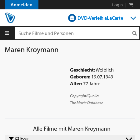
Anmelden
Login
|
DVD-Verleih aLaCarte
DVD-Verleih im Abo
Streamen
Maren Kroymann
Shop
Geschlecht:
Weiblich
Blog
Geboren:
19.07.1949
Alter:
77 Jahre
Copyright/Quelle:
The Movie Database
Alle Filme mit
Maren Kroymann
Filter