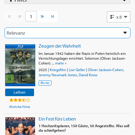
Vorherige Seite
Nächste Seite
x 8
Zeugen der Wahrheit
Im Januar 1942 haben die Nazis in Polen heimlich ein
Vernichtungslager errichtet. Solomon (Oliver Jackson-
Cohen) ...
mehr »
2025
|
Kriegsfilm
|
Lior Geller
|
Oliver Jackson-Cohen
,
Jeremy Neumark Jones
,
David Kross
Blu-ray
Leihen
Ähnliche Filme
Ein Fest fürs Leben
1 Hochzeitsplaner, 150 Gäste, 50 Angestellte. Was soll
da schiefgehen?