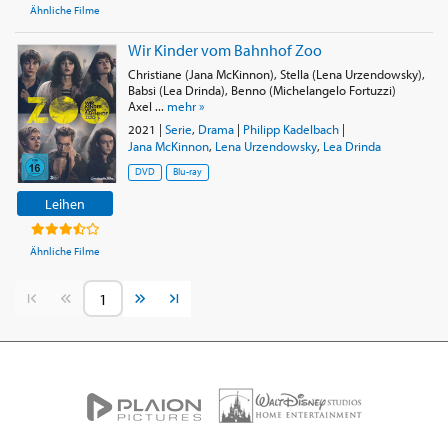
Ähnliche Filme
Wir Kinder vom Bahnhof Zoo
Christiane (Jana McKinnon), Stella (Lena Urzendowsky),
Babsi (Lea Drinda), Benno (Michelangelo Fortuzzi)
Axel ...
mehr »
2021
|
Serie
,
Drama
|
Philipp Kadelbach
|
Jana McKinnon
,
Lena Urzendowsky
,
Lea Drinda
DVD
Blu-ray
Leihen
Ähnliche Filme
Vorherige Seite
Nächste Seite