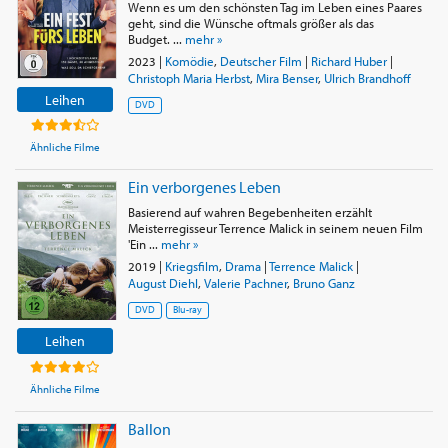
Wenn es um den schönsten Tag im Leben eines Paares
geht, sind die Wünsche oftmals größer als das
Budget. ...
mehr »
2023
|
Komödie
,
Deutscher Film
|
Richard Huber
|
Christoph Maria Herbst
,
Mira Benser
,
Ulrich Brandhoff
Leihen
DVD
Ähnliche Filme
Ein verborgenes Leben
Basierend auf wahren Begebenheiten erzählt
Meisterregisseur Terrence Malick in seinem neuen Film
'Ein ...
mehr »
2019
|
Kriegsfilm
,
Drama
|
Terrence Malick
|
August Diehl
,
Valerie Pachner
,
Bruno Ganz
DVD
Blu-ray
Leihen
Ähnliche Filme
Ballon