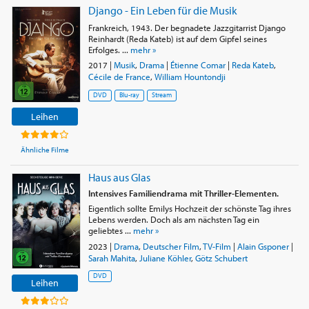
Django - Ein Leben für die Musik
Frankreich, 1943. Der begnadete Jazzgitarrist Django
Reinhardt (Reda Kateb) ist auf dem Gipfel seines
Erfolges. ...
mehr »
2017
|
Musik
,
Drama
|
Étienne Comar
|
Reda Kateb
,
Cécile de France
,
William Hountondji
DVD
Blu-ray
Stream
Leihen
Ähnliche Filme
Haus aus Glas
Intensives Familiendrama mit Thriller-Elementen.
Eigentlich sollte Emilys Hochzeit der schönste Tag ihres
Lebens werden. Doch als am nächsten Tag ein
geliebtes ...
mehr »
2023
|
Drama
,
Deutscher Film
,
TV-Film
|
Alain Gsponer
|
Sarah Mahita
,
Juliane Köhler
,
Götz Schubert
DVD
Leihen