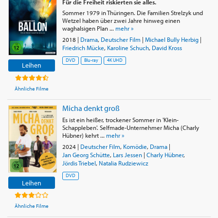
Für die Freiheit riskierten sie alles.
Sommer 1979 in Thüringen. Die Familien Strelzyk und
Wetzel haben über zwei Jahre hinweg einen
waghalsigen Plan ...
mehr »
2018
|
Drama
,
Deutscher Film
|
Michael Bully Herbig
|
Friedrich Mücke
,
Karoline Schuch
,
David Kross
DVD
Blu-ray
4K UHD
Leihen
Ähnliche Filme
Micha denkt groß
Es ist ein heißer, trockener Sommer in 'Klein-
Schappleben'. Selfmade-Unternehmer Micha (Charly
Hübner) kehrt ...
mehr »
2024
|
Deutscher Film
,
Komödie
,
Drama
|
Jan Georg Schütte
,
Lars Jessen
|
Charly Hübner
,
Jördis Triebel
,
Natalia Rudziewicz
DVD
Leihen
Ähnliche Filme