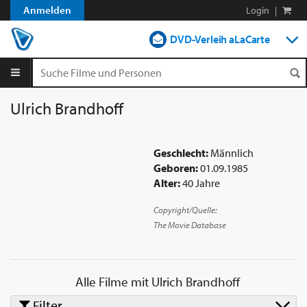
Anmelden
Login
|
DVD-Verleih aLaCarte
DVD-Verleih im Abo
Streamen
Ulrich Brandhoff
Shop
Geschlecht:
Männlich
Blog
Geboren:
01.09.1985
Alter:
40 Jahre
Copyright/Quelle:
The Movie Database
Alle Filme mit
Ulrich Brandhoff
Filter