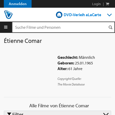
Anmelden
Login
|
DVD-Verleih aLaCarte
DVD-Verleih im Abo
Streamen
Étienne Comar
Shop
Geschlecht:
Männlich
Blog
Geboren:
25.01.1965
Alter:
61 Jahre
Copyright/Quelle:
The Movie Database
Alle Filme von
Étienne Comar
Filter