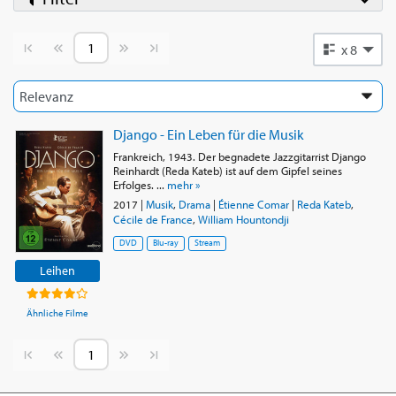
Vorherige Seite
Nächste Seite
x 8
Django - Ein Leben für die Musik
Frankreich, 1943. Der begnadete Jazzgitarrist Django
Reinhardt (Reda Kateb) ist auf dem Gipfel seines
Erfolges. ...
mehr »
2017
|
Musik
,
Drama
|
Étienne Comar
|
Reda Kateb
,
Cécile de France
,
William Hountondji
DVD
Blu-ray
Stream
Leihen
Ähnliche Filme
Vorherige Seite
Nächste Seite