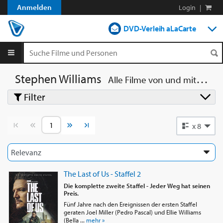
Anmelden
Login
|
DVD-Verleih aLaCarte
DVD-Verleih im Abo
Streamen
Stephen Williams
Alle Filme von und mit
Stephe
Filter
Shop
Blog
Vorherige Seite
Nächste Seite
x 8
The Last of Us - Staffel 2
Die komplette zweite Staffel - Jeder Weg hat seinen
Preis.
Fünf Jahre nach den Ereignissen der ersten Staffel
geraten Joel Miller (Pedro Pascal) und Ellie Williams
(Bella ...
mehr »