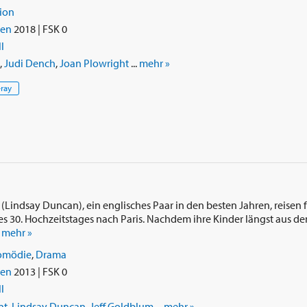
ion
ien
2018 | FSK 0
l
,
Judi Dench
,
Joan Plowright
...
mehr »
-ray
Lindsay Duncan), ein englisches Paar in den besten Jahren, reisen 
es 30. Hochzeitstages nach Paris. Nachdem ihre Kinder längst aus d
.
mehr »
omödie
,
Drama
ien
2013 | FSK 0
l
nt
,
Lindsay Duncan
,
Jeff Goldblum
...
mehr »