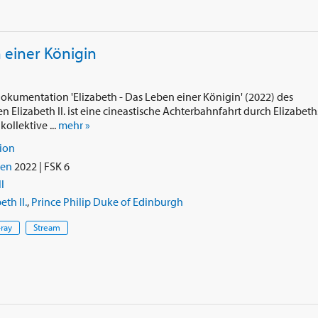
 einer Königin
okumentation 'Elizabeth - Das Leben einer Königin' (2022) des
 Elizabeth II. ist eine cineastische Achterbahnfahrt durch Elizabeth
ollektive ...
mehr »
ion
ien
2022 | FSK 6
l
th II.
,
Prince Philip Duke of Edinburgh
-ray
Stream