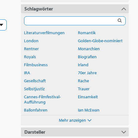
Schlagwörter
Literaturverfilmungen
Romantik
London
Golden-Globe-nominiert
Rentner
Monarchien
Royals
Biografien
g
Filmbusiness
Irland
IRA
70er Jahre
Gesellschaft
Rache
Selbstjustiz
Trauer
Cannes-Filmfestival-
Einsamkeit
Aufführung
Ballonfahren
Ian McEwan
Mehr anzeigen
Darsteller