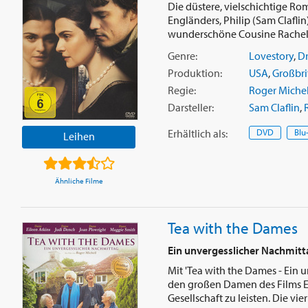
Die düstere, vielschichtige Ro
Engländers, Philip (Sam Clafli
wunderschöne Cousine Rachel 
Genre:
Lovestory
,
D
Produktion:
USA
,
Großbri
Regie:
Roger Michel
Darsteller:
Sam Claflin
,
Erhältlich
als
:
DVD
Blu
Leihen
Ähnliche Filme
Tea with the Dames
Ein unvergesslicher Nachmitt
Mit 'Tea with the Dames - Ein 
den großen Damen des Films Ei
Gesellschaft zu leisten. Die vier 