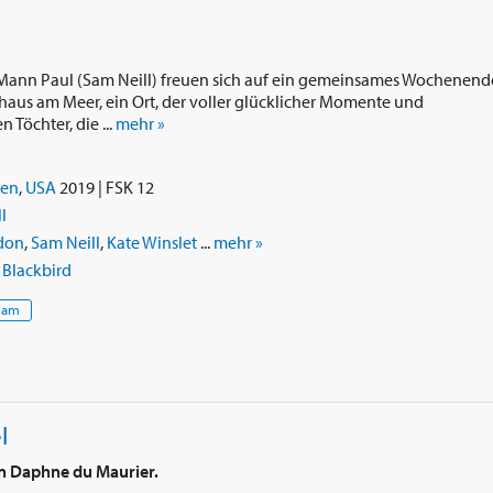
 Mann Paul (Sam Neill) freuen sich auf ein gemeinsames Wochenend
dhaus am Meer, ein Ort, der voller glücklicher Momente und
 Töchter, die ...
mehr »
ien
,
USA
2019 | FSK 12
l
don
,
Sam Neill
,
Kate Winslet
...
mehr »
/ Blackbird
eam
l
n Daphne du Maurier.