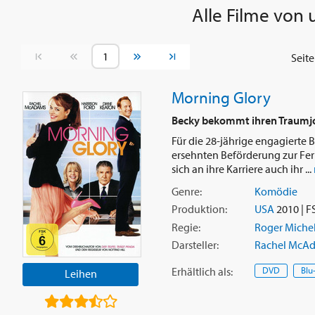
Alle Filme von 
Vorherige Seite
Nächste Seite
Seit
Morning Glory
Becky bekommt ihren Traumjob
Für die 28-jährige engagierte 
ersehnten Beförderung zur Fer
sich an ihre Karriere auch ihr ...
Genre:
Komödie
Produktion:
USA
2010 | F
Regie:
Roger Michel
Darsteller:
Rachel McA
Erhältlich
als
:
DVD
Blu
Leihen