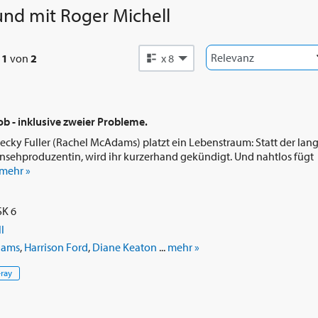
und mit
Roger Michell
e
1
von
2
x 8
 - inklusive zweier Probleme.
Becky Fuller (Rachel McAdams) platzt ein Lebenstraum: Statt der lan
nsehproduzentin, wird ihr kurzerhand gekündigt. Und nahtlos fügt
mehr »
SK 6
l
dams
,
Harrison Ford
,
Diane Keaton
...
mehr »
-ray