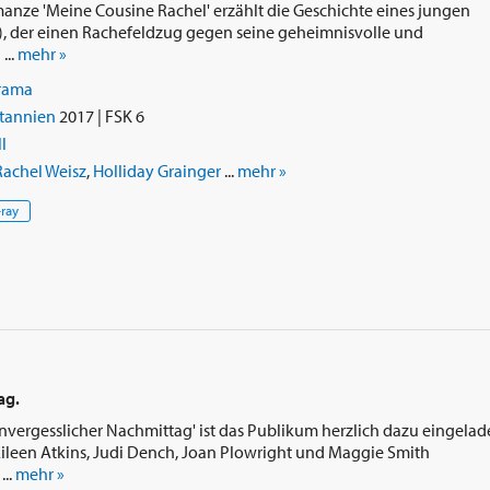
manze 'Meine Cousine Rachel' erzählt die Geschichte eines jungen
n), der einen Rachefeldzug gegen seine geheimnisvolle und
...
mehr »
rama
tannien
2017 | FSK 6
l
Rachel Weisz
,
Holliday Grainger
...
mehr »
-ray
ag.
unvergesslicher Nachmittag' ist das Publikum herzlich dazu eingelad
leen Atkins, Judi Dench, Joan Plowright und Maggie Smith
...
mehr »