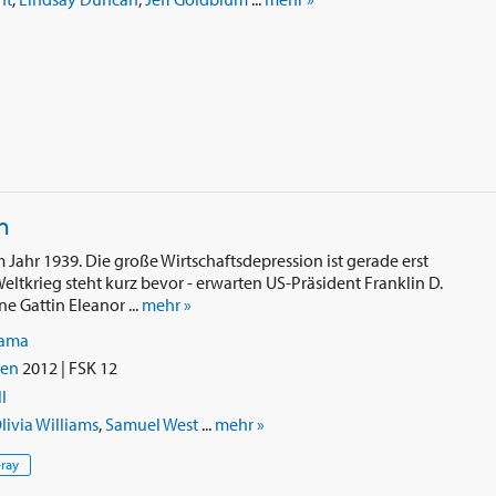
n
ahr 1939. Die große Wirtschaftsdepression ist gerade erst
tkrieg steht kurz bevor - erwarten US-Präsident Franklin D.
ne Gattin Eleanor ...
mehr »
ama
ien
2012 | FSK 12
l
livia Williams
,
Samuel West
...
mehr »
-ray