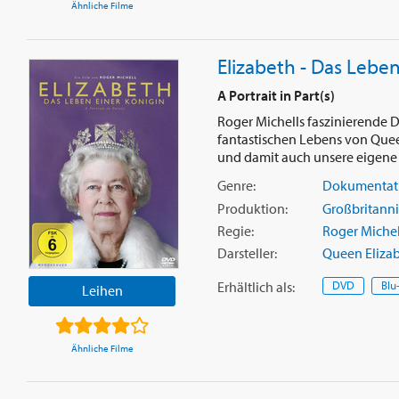
Ähnliche Filme
Elizabeth - Das Leben
A Portrait in Part(s)
Roger Michells faszinierende D
fantastischen Lebens von Queen
und damit auch unsere eigene k
Genre:
Dokumentat
Produktion:
Großbritann
Regie:
Roger Michel
Darsteller:
Queen Elizabe
Erhältlich
als
:
DVD
Blu
Leihen
Ähnliche Filme