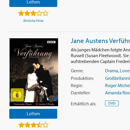
Leihen
Ähnliche Filme
Jane Austens Verfüh
Als junges Mädchen folgte Ann
Russell (Susan Fleetwood). Sie 
aufstrebenden Captain Frederic
Genre:
Drama
,
Love
Produktion:
Großbritann
Regie:
Roger Michel
Darsteller:
Amanda Roo
Erhältlich
als
:
DVD
Leihen