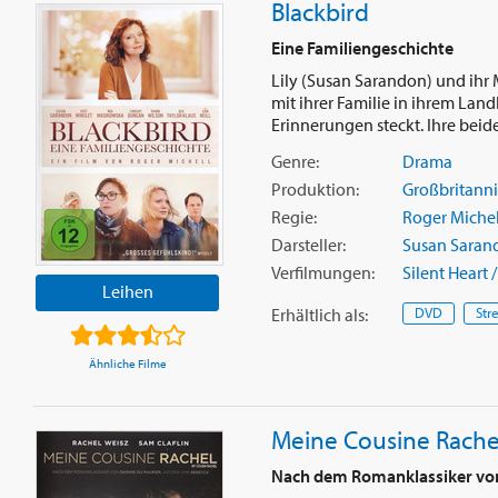
Blackbird
Eine Familiengeschichte
Lily (Susan Sarandon) und ihr
mit ihrer Familie in ihrem Lan
Erinnerungen steckt. Ihre beiden
Genre:
Drama
Produktion:
Großbritann
Regie:
Roger Michel
Darsteller:
Susan Saran
Verfilmungen:
Silent Heart 
Leihen
Erhältlich
als
:
DVD
Str
Ähnliche Filme
Meine Cousine Rache
Nach dem Romanklassiker vo