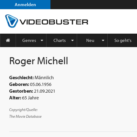
Anmelden
Genres
Charts
Neu
So geht's
Roger Michell
Geschlecht:
Männlich
Geboren:
05.06.1956
Gestorben:
21.09.2021
Alter:
65 Jahre
Copyright/Quelle:
The Movie Database