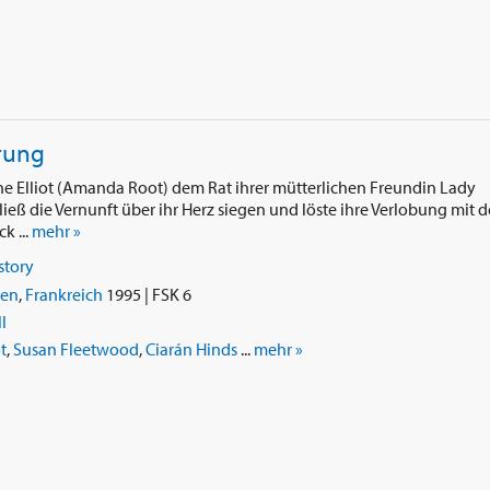
rung
e Elliot (Amanda Root) dem Rat ihrer mütterlichen Freundin Lady
ließ die Vernunft über ihr Herz siegen und löste ihre Verlobung mit 
k ...
mehr »
story
ien
,
Frankreich
1995 | FSK 6
l
t
,
Susan Fleetwood
,
Ciarán Hinds
...
mehr »