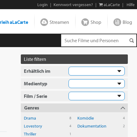
Login
|
Kennwort vergessen?
|
aLaCarte
|
Hilfe
leih aLaCarte
Streamen
Shop
Blog
Liste filtern
Erhältlich im
Medientyp
Film / Serie
Genres
Drama
Komödie
8
4
Lovestory
Dokumentation
4
2
Thriller
1