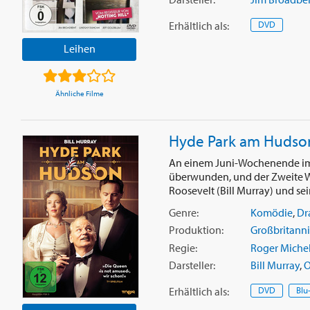
Erhältlich
als
:
DVD
Leihen
Ähnliche Filme
Hyde Park am Hudso
An einem Juni-Wochenende im J
überwunden, und der Zweite Wel
Roosevelt (Bill Murray) und sei
Genre:
Komödie
,
Dr
Produktion:
Großbritann
Regie:
Roger Michel
Darsteller:
Bill Murray
,
O
Erhältlich
als
:
DVD
Blu