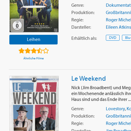
Genre:
Dokumentat
Produktion:
Großbritann
Regie:
Roger Michel
Darsteller:
Eileen Atkins
Erhältlich
als
:
DVD
Blu
Leihen
Ähnliche Filme
Le Weekend
Nick (Jim Broadbent) und Meg (
ein Wochenende anlässlich ihr
Haus sind und das Ende ihrer ..
Genre:
Lovestory
,
K
Produktion:
Großbritann
Regie:
Roger Michel
Darsteller:
Jim Broadbe