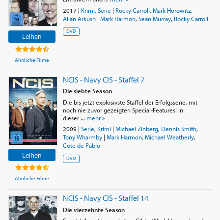
2017
|
Krimi
,
Serie
|
Rocky Carroll
,
Mark Horowitz
,
Allan Arkush
|
Mark Harmon
,
Sean Murray
,
Rocky Carroll
DVD
Leihen
Ähnliche Filme
NCIS - Navy CIS - Staffel 7
Die siebte Season
Die bis jetzt explosivste Staffel der Erfolgsserie, mit
noch nie zuvor gezeigten Special-Features! In
dieser ...
mehr »
2009
|
Serie
,
Krimi
|
Michael Zinberg
,
Dennis Smith
,
Tony Wharmby
|
Mark Harmon
,
Michael Weatherly
,
Cote de Pablo
Leihen
DVD
Ähnliche Filme
NCIS - Navy CIS - Staffel 14
Die vierzehnte Season