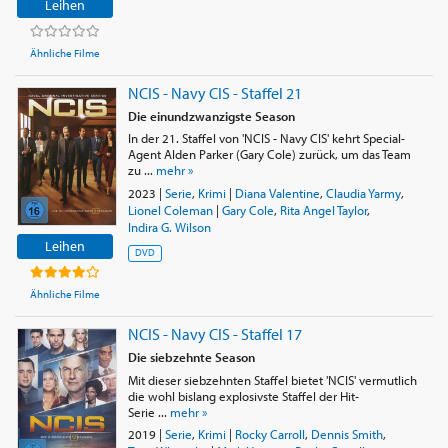
Leihen
Ähnliche Filme
NCIS - Navy CIS - Staffel 21
Die einundzwanzigste Season
In der 21. Staffel von 'NCIS - Navy CIS' kehrt Special-
Agent Alden Parker (Gary Cole) zurück, um das Team
zu ...
mehr »
2023
|
Serie
,
Krimi
|
Diana Valentine
,
Claudia Yarmy
,
Lionel Coleman
|
Gary Cole
,
Rita Angel Taylor
,
Indira G. Wilson
Leihen
DVD
Ähnliche Filme
NCIS - Navy CIS - Staffel 17
Die siebzehnte Season
Mit dieser siebzehnten Staffel bietet 'NCIS' vermutlich
die wohl bislang explosivste Staffel der Hit-
Serie ...
mehr »
2019
|
Serie
,
Krimi
|
Rocky Carroll
,
Dennis Smith
,