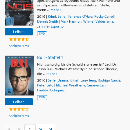
Special-Agent Leroy Jethro Gibbs (Mark Harmon) und
sein Spezialermittler-Team sind stets zur Stelle,
wenn ...
mehr »
2016
|
Krimi
,
Serie
|
Terrence O'Hara
,
Rocky Carroll
,
Dennis Smith
|
Mark Harmon
,
Wilmer Valderrama
,
Jennifer Esposito
Leihen
DVD
Ähnliche Filme
Bull - Staffel 1
Nicht schuldig, bis die Schuld erwiesen ist? Laut Dr.
Jason Bull (Michael Weatherly) eine schöne Theorie,
die ...
mehr »
2016
|
Serie
,
Drama
,
Krimi
|
Larry Teng
,
Rodrigo García
,
Peter Leto
|
Michael Weatherly
,
Geneva Carr
,
Freddy Rodríguez
DVD
Leihen
Ähnliche Filme
Vorherige Seite
Nächste Seite