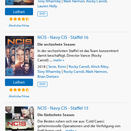
Tony Wharmby
|
Mark Harmon
,
Rocky Carroll
,
Lauren Holly
Leihen
DVD
Ähnliche Filme
NCIS - Navy CIS - Staffel 16
Die sechzehnte Season
In der sechzehnten Staffel ist das Team konzentriert
damit beschäftigt, Director Vance (Rocky
Carroll) ...
mehr »
2018
|
Serie
,
Krimi
|
Rocky Carroll
,
Alrick Riley
,
Tony Wharmby
|
Rocky Carroll
,
Mark Harmon
,
Brian Dietzen
Leihen
DVD
Ähnliche Filme
NCIS - Navy CIS - Staffel 15
Die fünfzehnte Season
Die Besten ruhen sich nie aus: 'Cold Cases',
geheimnisvolle Operationen und die Verfolgung von
Entführern und ...
mehr »