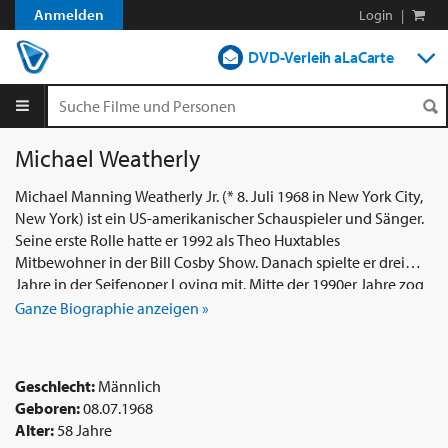
Anmelden
Login
|
DVD-Verleih aLaCarte
DVD-Verleih im Abo
Streamen
Michael Weatherly
Shop
Michael Manning Weatherly Jr. (* 8. Juli 1968 in New York City,
New York) ist ein US-amerikanischer Schauspieler und Sänger.
Blog
Seine erste Rolle hatte er 1992 als Theo Huxtables
Mitbewohner in der Bill Cosby Show. Danach spielte er drei
Jahre in der Seifenoper Loving mit. Mitte der 1990er Jahre zog
Weatherly nach Los Angeles und bekam in der Fernsehserie
Ganze Biographie anzeigen »
Significant Others neben der damals noch relativ unbekannten
Jennifer Garner eine Rolle, die 1998 zu seinem ersten größeren
Erfolg wurde. Eine wiederkehrende Gastrolle hatte er als
Geschlecht:
Männlich
Christina Applegates Ex-Mann Roy in der Fernsehserie Jesse. Im
Geboren:
08.07.1968
Jahr 2000 erhielt er seine erste Hauptrolle in der Fernsehserie
Alter:
58 Jahre
Dark Angel an der Seite von Jessica Alba. 2001 verlobte sich