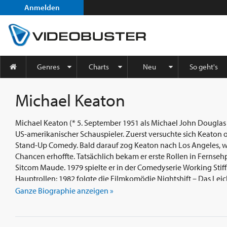
Anmelden
Genres
Charts
Neu
So geht's
Michael Keaton
Michael Keaton (* 5. September 1951 als Michael John Douglas i
US-amerikanischer Schauspieler. Zuerst versuchte sich Keaton ohne großen Erfolg im Bereich der
Stand-Up Comedy. Bald darauf zog Keaton nach Los Angeles, wo 
Chancen erhoffte. Tatsächlich bekam er erste Rollen in Fernseh
Sitcom Maude. 1979 spielte er in der Comedyserie Working Stiffs neben James Belushi eine der
Hauptrollen; 1982 folgte die Filmkomödie Nightshift – Das Leich
folgenden Jahren war der komödiantisch talentierte Keaton i
Ganze Biographie anzeigen »
1988 spielte er in Tim Burtons Horrorkomödie Beetlejuice die Ha
einbrachte und ihn zu einem begehrten Darsteller machte. Bald darauf wurde er von Burton
erneut angeheuert, um in dessen Film Batman von 1989 die Ha