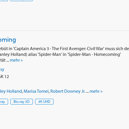
oming
t in 'Captain America 3 - The First Avenger: Civil War' muss sich de
anley Holland) alias 'Spider-Man' in 'Spider-Man - Homecoming'
ät ...
mehr »
asy
SK 12
ley Holland
,
Marisa Tomei
,
Robert Downey Jr.
...
mehr »
-ray
Blu-ray 3D
4K UHD