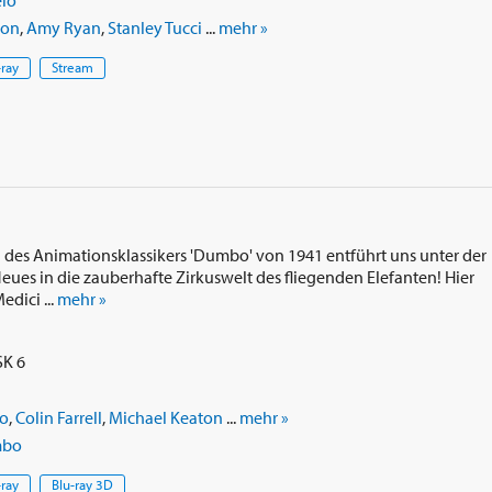
elo
ton
,
Amy Ryan
,
Stanley Tucci
...
mehr »
-ray
Stream
 des Animationsklassikers 'Dumbo' von 1941 entführt uns unter der
eues in die zauberhafte Zirkuswelt des fliegenden Elefanten! Hier
dici ...
mehr »
SK 6
o
,
Colin Farrell
,
Michael Keaton
...
mehr »
mbo
-ray
Blu-ray 3D