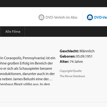
DVD-Verleih im Abo
DVD-Ver
Alle Filme
Geschlecht:
Männlich
Geboren:
05.09.1951
n Coraopolis, Pennsylvania) ist ein
Alter:
74 Jahre
er sich als Schauspieler bessere
Copyright/Quelle:
produktionen, darunter auch in der
The Movie Database
enhaus flippt völlig aus. In den
n weiteren Filmkomödien zu sehen.
uptrolle, was ihm positive Kritiken
uptrolle des von Bob Kane