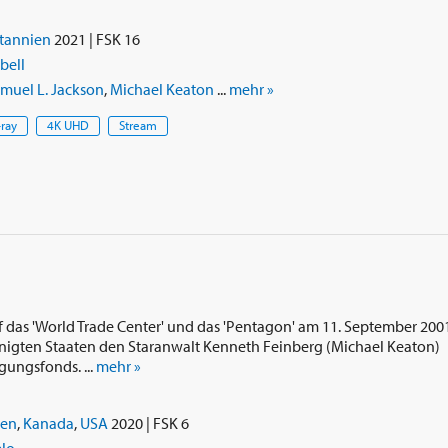
tannien
2021 | FSK 16
bell
muel L. Jackson
,
Michael Keaton
...
mehr »
-ray
4K UHD
Stream
 das 'World Trade Center' und das 'Pentagon' am 11. September 200
inigten Staaten den Staranwalt Kenneth Feinberg (Michael Keaton)
gungsfonds. ...
mehr »
ien
,
Kanada
,
USA
2020 | FSK 6