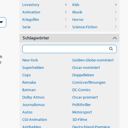
Lovestory
Kids
4
4
Animation
Musik
3
1
Kriegsfilm
Horror
1
1
Serie
Science-Fiction
1
1
Schlagwörter
en
New York
Golden-Globe-nominiert
e
Superhelden
Oscar-nominiert
Cops
Doppelleben
Remake
Comicverfilmungen
Batman
DC-Comics
Dolby Atmos
Oscar-prämiert
Journalismus
Politthriller
Autos
Motorsport
CGI-Animation
3D-Filme
Antihelden
Deutschland-Premiere