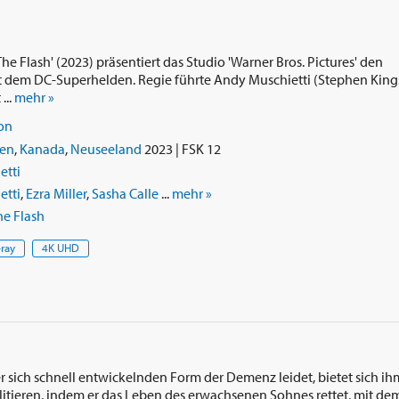
e Flash' (2023) präsentiert das Studio 'Warner Bros. Pictures' den
t dem DC-Superhelden. Regie führte Andy Muschietti (Stephen King
...
mehr »
on
ien
,
Kanada
,
Neuseeland
2023 | FSK 12
etti
etti
,
Ezra Miller
,
Sasha Calle
...
mehr »
e Flash
-ray
4K UHD
r sich schnell entwickelnden Form der Demenz leidet, bietet sich ih
ilitieren, indem er das Leben des erwachsenen Sohnes rettet, mit de