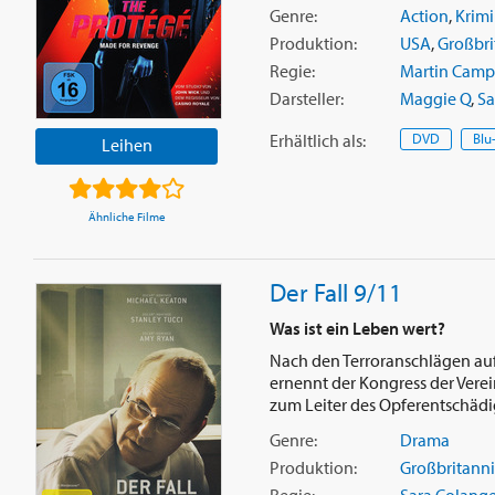
Genre:
Action
,
Krimi
Produktion:
USA
,
Großbri
Regie:
Martin Camp
Darsteller:
Maggie Q
,
Sa
Erhältlich
als
:
DVD
Blu
Leihen
Ähnliche Filme
Der Fall 9/11
Was ist ein Leben wert?
Nach den Terroranschlägen auf
ernennt der Kongress der Vere
zum Leiter des Opferentschädi
Genre:
Drama
Produktion:
Großbritann