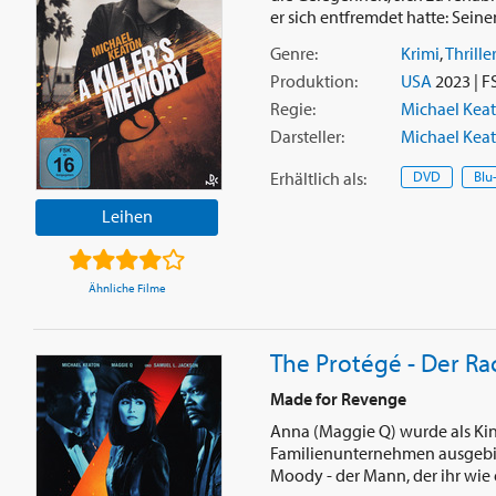
er sich entfremdet hatte: Seinen
Genre:
Krimi
,
Thrille
Produktion:
USA
2023 | F
Regie:
Michael Kea
Darsteller:
Michael Kea
Erhältlich
als
:
DVD
Blu
Leihen
Ähnliche Filme
The Protégé - Der R
Made for Revenge
Anna (Maggie Q) wurde als Kin
Familienunternehmen ausgebilde
Moody - der Mann, der ihr wie ei