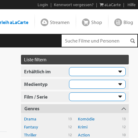
Login
|
Kennwort vergessen?
|
aLaCarte
|
Hilfe
leih aLaCarte
Streamen
Shop
Blog
Liste filtern
Erhältlich im
Medientyp
Film / Serie
Genres
Drama
Komödie
13
13
Fantasy
Krimi
12
12
Thriller
Action
12
10