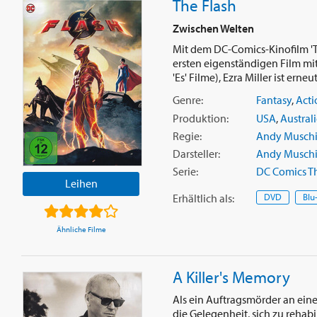
The Flash
Zwischen Welten
Mit dem DC-Comics-Kinofilm 'Th
ersten eigenständigen Film mi
'Es' Filme), Ezra Miller ist erneut 
Genre:
Fantasy
,
Acti
Produktion:
USA
,
Austral
Regie:
Andy Muschi
Darsteller:
Andy Muschi
Serie:
DC Comics Th
Leihen
Erhältlich
als
:
DVD
Blu
Ähnliche Filme
A Killer's Memory
Als ein Auftragsmörder an eine
die Gelegenheit, sich zu rehab