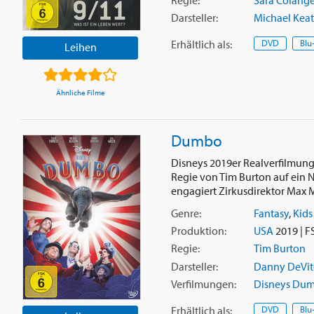
Regie:
Sara Colang
Darsteller:
Michael Kea
Erhältlich
als
:
DVD
Blu
Leihen
Ähnliche Filme
Dumbo
Disneys 2019er Realverfilmung
Regie von Tim Burton auf ein N
engagiert Zirkusdirektor Max Me
Genre:
Fantasy
,
Kids
Produktion:
USA
2019 | F
Regie:
Tim Burton
Darsteller:
Danny DeVit
Verfilmungen:
Disneys Du
Erhältlich
als
:
DVD
Blu