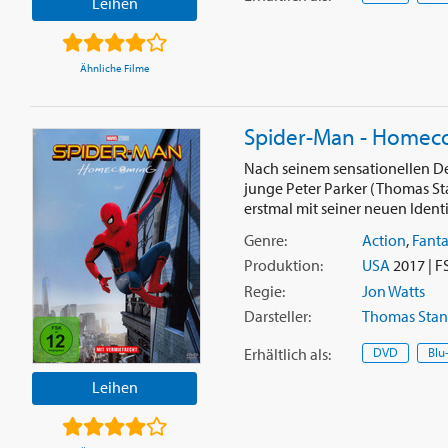
Leihen
Ähnliche Filme
Spider-Man - Homec
Nach seinem sensationellen Debü
junge Peter Parker (Thomas St
erstmal mit seiner neuen Identit
Genre:
Action
,
Fant
Produktion:
USA
2017 | F
Regie:
Jon Watts
Darsteller:
Thomas Stan
Erhältlich
als
:
DVD
Blu
Leihen