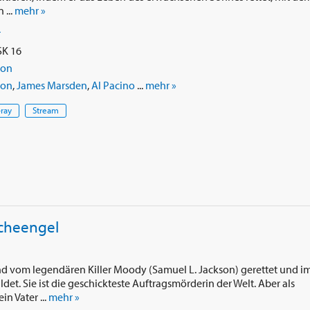
 ...
mehr »
r
SK 16
ton
ton
,
James Marsden
,
Al Pacino
...
mehr »
-ray
Stream
acheengel
d vom legendären Killer Moody (Samuel L. Jackson) gerettet und i
t. Sie ist die geschickteste Auftragsmörderin der Welt. Aber als
n Vater ...
mehr »