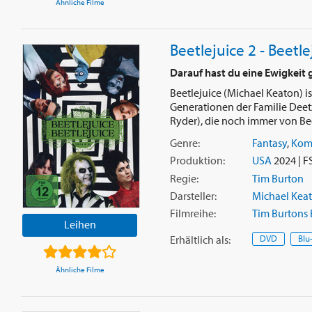
Ähnliche Filme
Beetlejuice 2 - Beetle
Darauf hast du eine Ewigkeit 
Beetlejuice (Michael Keaton) i
Generationen der Familie Deet
Ryder), die noch immer von Beet
Genre:
Fantasy
,
Kom
Produktion:
USA
2024 | F
Regie:
Tim Burton
Darsteller:
Michael Kea
Filmreihe:
Tim Burtons 
Leihen
Erhältlich
als
:
DVD
Blu
Ähnliche Filme