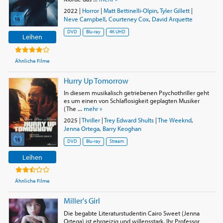
2022
|
Horror
|
Matt Bettinelli-Olpin
,
Tyler Gillett
|
Neve Campbell
,
Courteney Cox
,
David Arquette
DVD
Blu-ray
4K UHD
Leihen
Ähnliche Filme
Hurry Up Tomorrow
In diesem musikalisch getriebenen Psychothriller geht
es um einen von Schlaflosigkeit geplagten Musiker
(The ...
mehr »
2025
|
Thriller
|
Trey Edward Shults
|
The Weeknd
,
Jenna Ortega
,
Barry Keoghan
DVD
Blu-ray
Stream
Leihen
Ähnliche Filme
Miller's Girl
Die begabte Literaturstudentin Cairo Sweet (Jenna
Ortega) ist ehrgeizig und willensstark. Ihr Professor