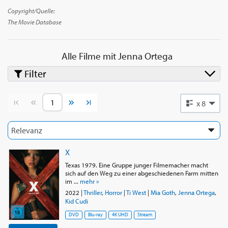
"X" (2022), "Scream" (2022) und dessen Fortsetzung "Scream VI"
Copyright/Quelle:
(2023), wodurch sie sich als Scream Queen etablierte. Sie
The Movie Database
spielte die Hauptrolle der Wednesday Addams in der Netflix-
Horrorkomödie-Serie "Wednesday" (2022), wofür sie für einen
Primetime Emmy Award, einen Golden Globe Award und einen
Alle Filme mit
Jenna Ortega
SAG Award nominiert wurde. Die obige Beschreibung stammt
Filter
aus dem Wikipedia-Artikel Jenna Ortega, lizenziert unter CC-
BY-SA, vollständige Liste der Mitwirkenden auf Wikipedia.
Vorherige Seite
Nächste Seite
x 8
X
Texas 1979. Eine Gruppe junger Filmemacher macht
sich auf den Weg zu einer abgeschiedenen Farm mitten
im ...
mehr »
2022
|
Thriller
,
Horror
|
Ti West
|
Mia Goth
,
Jenna Ortega
,
Kid Cudi
DVD
Blu-ray
4K UHD
Stream