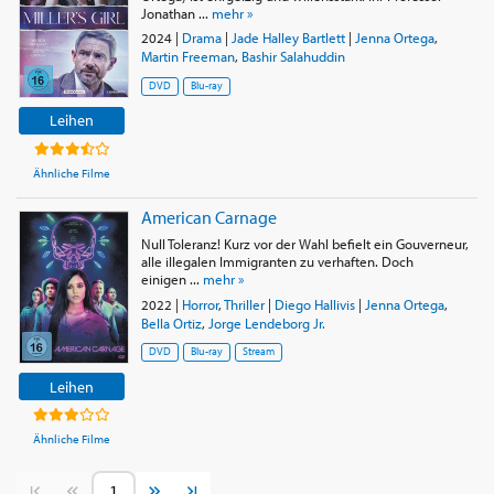
Jonathan ...
mehr »
2024
|
Drama
|
Jade Halley Bartlett
|
Jenna Ortega
,
Martin Freeman
,
Bashir Salahuddin
DVD
Blu-ray
Leihen
Ähnliche Filme
American Carnage
Null Toleranz! Kurz vor der Wahl befielt ein Gouverneur,
alle illegalen Immigranten zu verhaften. Doch
einigen ...
mehr »
2022
|
Horror
,
Thriller
|
Diego Hallivis
|
Jenna Ortega
,
Bella Ortiz
,
Jorge Lendeborg Jr.
DVD
Blu-ray
Stream
Leihen
Ähnliche Filme
Vorherige Seite
Nächste Seite