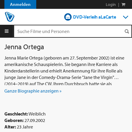
Anmelden
Login
|
DVD-Verleih aLaCarte
DVD-Verleih im Abo
Streamen
Jenna Ortega
Shop
Jenna Marie Ortega (geboren am 27. September 2002) ist eine
amerikanische Schauspielerin. Sie begann ihre Karriere als
Blog
Kinderdarstellerin und erhielt Anerkennung für ihre Rolle als
junge Jane in der Comedy-Drama-Serie "Jane the Virgin"
(2014–2019) auf The CW. Ihren Durchbruch hatte sie als
Hauptdarstellerin Harley Diaz in der Disney Channel-Serie
Ganze Biographie anzeigen »
"Stuck in the Middle" (2016–2018), wofür sie einen Imagen
Award gewann. Sie spielte Ellie Alves in der zweiten Staffel der
Netflix-Thriller-Serie "You" im Jahr 2019 und hatte die
Geschlecht:
Weiblich
Hauptrolle im Netflix-Familienfilm "Yes Day" (2021). Ortega
Geboren:
27.09.2002
erhielt kritisches Lob für ihre Leistung im Teendrama "The
Alter:
23 Jahre
Fallout" (2021) und spielte anschließend in den Slasher-Filmen