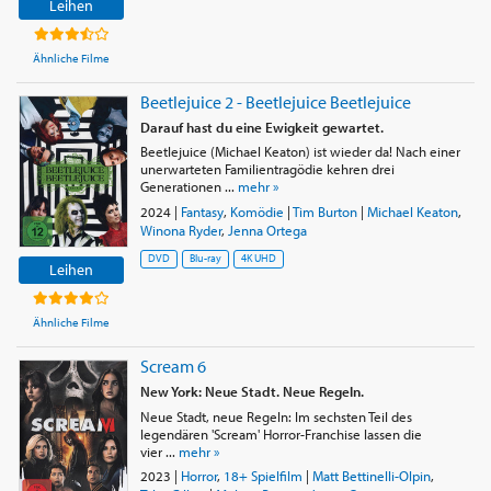
Leihen
Ähnliche Filme
Beetlejuice 2 - Beetlejuice Beetlejuice
Darauf hast du eine Ewigkeit gewartet.
Beetlejuice (Michael Keaton) ist wieder da! Nach einer
unerwarteten Familientragödie kehren drei
Generationen ...
mehr »
2024
|
Fantasy
,
Komödie
|
Tim Burton
|
Michael Keaton
,
Winona Ryder
,
Jenna Ortega
DVD
Blu-ray
4K UHD
Leihen
Ähnliche Filme
Scream 6
New York: Neue Stadt. Neue Regeln.
Neue Stadt, neue Regeln: Im sechsten Teil des
legendären 'Scream' Horror-Franchise lassen die
vier ...
mehr »
2023
|
Horror
,
18+ Spielfilm
|
Matt Bettinelli-Olpin
,