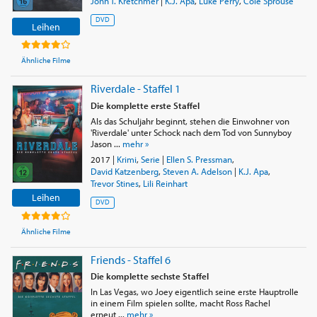
John T. Kretchmer
|
K.J. Apa
,
Luke Perry
,
Cole Sprouse
DVD
Leihen
Ähnliche Filme
Riverdale - Staffel 1
Die komplette erste Staffel
Als das Schuljahr beginnt, stehen die Einwohner von
'Riverdale' unter Schock nach dem Tod von Sunnyboy
Jason ...
mehr »
2017
|
Krimi
,
Serie
|
Ellen S. Pressman
,
David Katzenberg
,
Steven A. Adelson
|
K.J. Apa
,
Trevor Stines
,
Lili Reinhart
Leihen
DVD
Ähnliche Filme
Friends - Staffel 6
Die komplette sechste Staffel
In Las Vegas, wo Joey eigentlich seine erste Hauptrolle
in einem Film spielen sollte, macht Ross Rachel
erneut ...
mehr »