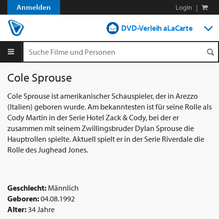
Anmelden
Login
|
DVD-Verleih aLaCarte
DVD-Verleih im Abo
Streamen
Cole Sprouse
Shop
Cole Sprouse ist amerikanischer Schauspieler, der in Arezzo
(Italien) geboren wurde. Am bekanntesten ist für seine Rolle als
Blog
Cody Martin in der Serie Hotel Zack & Cody, bei der er
zusammen mit seinem Zwillingsbruder Dylan Sprouse die
Hauptrollen spielte. Aktuell spielt er in der Serie Riverdale die
Rolle des Jughead Jones.
Geschlecht:
Männlich
Geboren:
04.08.1992
Alter:
34 Jahre