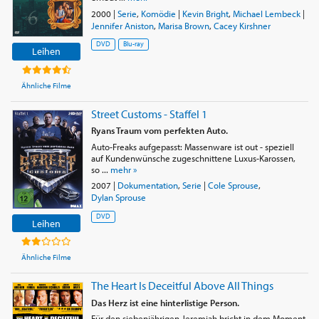
2000
|
Serie
,
Komödie
|
Kevin Bright
,
Michael Lembeck
|
Jennifer Aniston
,
Marisa Brown
,
Cacey Kirshner
DVD
Blu-ray
Leihen
Ähnliche Filme
Street Customs - Staffel 1
Ryans Traum vom perfekten Auto.
Auto-Freaks aufgepasst: Massenware ist out - speziell
auf Kundenwünsche zugeschnittene Luxus-Karossen,
so ...
mehr »
2007
|
Dokumentation
,
Serie
|
Cole Sprouse
,
Dylan Sprouse
DVD
Leihen
Ähnliche Filme
The Heart Is Deceitful Above All Things
Das Herz ist eine hinterlistige Person.
Für den siebenjährigen Jeremiah bricht in dem Moment