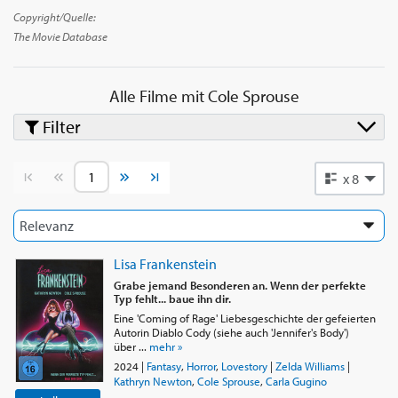
Copyright/Quelle:
The Movie Database
Alle Filme mit
Cole Sprouse
Filter
Vorherige Seite
Nächste Seite
x 8
Lisa Frankenstein
Grabe jemand Besonderen an. Wenn der perfekte
Typ fehlt... baue ihn dir.
Eine 'Coming of Rage' Liebesgeschichte der gefeierten
Autorin Diablo Cody (siehe auch 'Jennifer's Body')
über ...
mehr »
2024
|
Fantasy
,
Horror
,
Lovestory
|
Zelda Williams
|
Kathryn Newton
,
Cole Sprouse
,
Carla Gugino