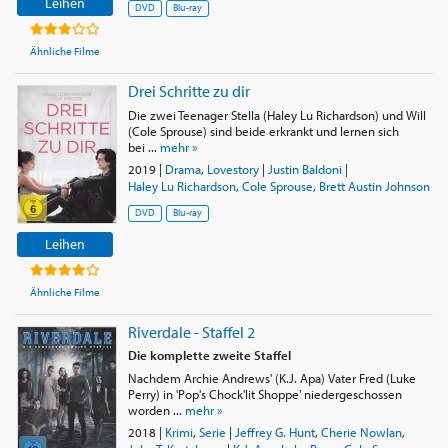
Leihen
DVD
Blu-ray
Ähnliche Filme
Drei Schritte zu dir
Die zwei Teenager Stella (Haley Lu Richardson) und Will
(Cole Sprouse) sind beide erkrankt und lernen sich
bei ...
mehr »
2019
|
Drama
,
Lovestory
|
Justin Baldoni
|
Haley Lu Richardson
,
Cole Sprouse
,
Brett Austin Johnson
DVD
Blu-ray
Leihen
Ähnliche Filme
Riverdale - Staffel 2
Die komplette zweite Staffel
Nachdem Archie Andrews' (K.J. Apa) Vater Fred (Luke
Perry) in 'Pop's Chock'lit Shoppe' niedergeschossen
worden ...
mehr »
2018
|
Krimi
,
Serie
|
Jeffrey G. Hunt
,
Cherie Nowlan
,