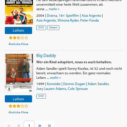
unvermittelt eine heile Welt zusammen, als
seine ...
mehr »
2004
|
Drama
,
18+ Spielfilm
|
Asia Argento
|
Asia Argento
,
Winona Ryder
,
Peter Fonda
DVD
Stream
Leihen
Ähnliche Filme
Big Daddy
Wer ein Kind adoptiert, muss es auch behalten.
Adam Sandler spielt Sonny Koufax, ist 32 und noch nicht
bereit, erwachsen zu werden. Ein ganz normales
Leben ...
mehr »
1999
|
Komödie
|
Dennis Dugan
|
Adam Sandler
,
Joey Lauren Adams
,
Cole Sprouse
DVD
Leihen
Ähnliche Filme
Vorherige Seite
Nächste Seite