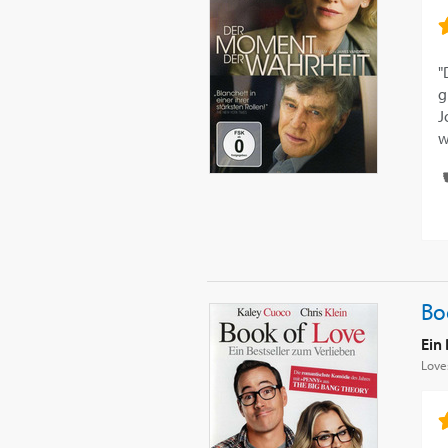
"
g
J
w
Bo
Ein 
Love