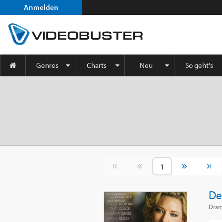
Anmelden
Genres
Charts
Neu
So geht's
Vorherige Seite
Nächste S
De
Dra