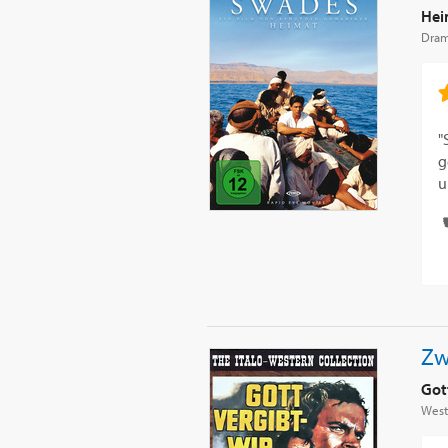
Hei
Dra
"
g
u
Zw
Gott
West