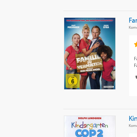
Fa
Komö
F
F
Ki
Kom