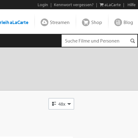
Login
|
Kennwort vergessen?
|
aLaCarte
|
Hilfe
leih aLaCarte
Streamen
Shop
Blog
48x