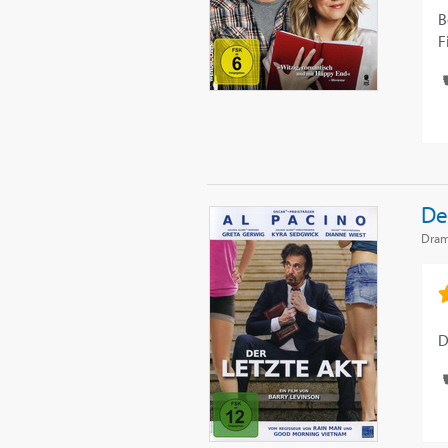
B
F
De
Dra
D