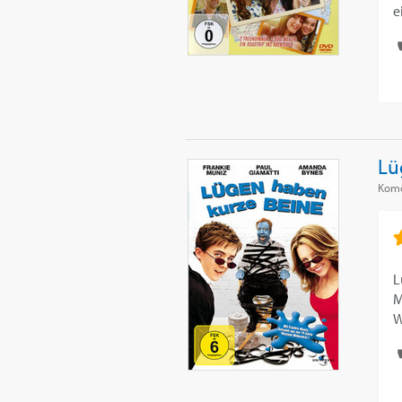
e
Lü
Kom
L
M
W