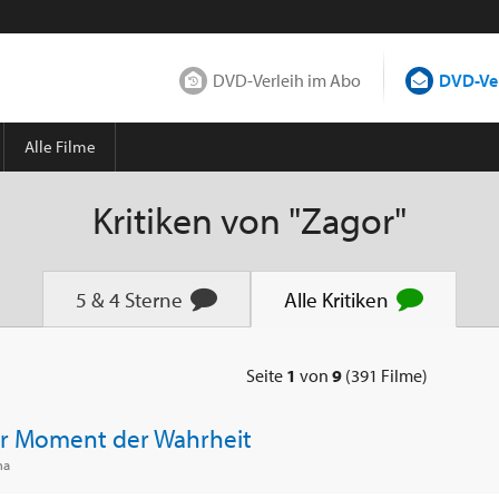
DVD-Verleih im Abo
DVD-Ver
Alle Filme
Kritiken von "Zagor"
5 & 4
Sterne
Alle
Kritiken
eite
Seite
1
von
9
(391 Filme)
r Moment der Wahrheit
ma