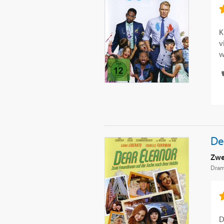
K
v
w
De
Zwe
Dra
D