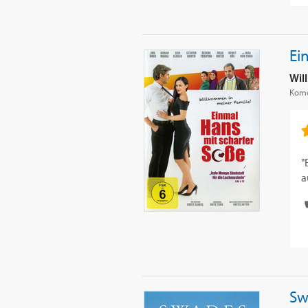
Ei
Wil
Komö
"
a
Sw