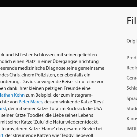
Fi
Origi
 und ist fest entschlossen, mit seiner geliebten
Prod
ndlich einen Platz in einer Übergangseinrichtung
Regi
verheerende medizinische Diagnose seine gemeinsame
des Chris, einem Polizisten, der ebenfalls ein
Genr
usforderung. Davids bewegende Reise ist nur eine von
Schl
ben dank ihrer kleinen pelzigen Freunde eine
Nathan Kehn
zum Beispiel, der zum Instagram-
Spra
ichte von
Peter Mares
, dessen winkende Katze 'Keys'
rst
, der mit seiner Katze 'Tora' im Rucksack die USA
Studi
k seiner Katze 'Toodles' die Liebe seines Lebens
Kinos
r mit seiner Katze 'Zulu' die Natur wiederentdeckt,
 Teams, deren Katze 'Flame' das gesamte Revier bei
IMDb
rt
, der streunende Katzen wie 'Teddy' liebevoll