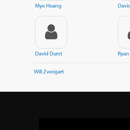
Mye Hoang
Davi
David Durst
Ryan
Will Zweigart