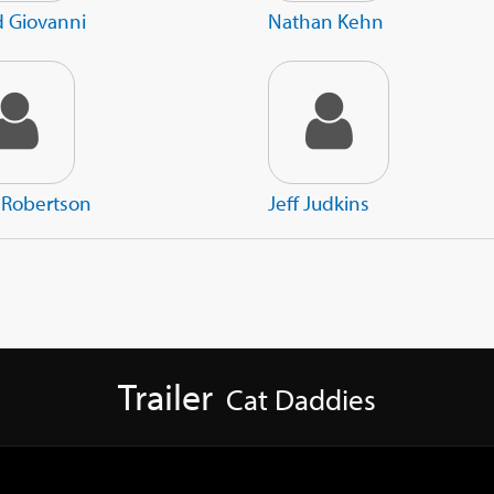
d Giovanni
Nathan Kehn
 Robertson
Jeff Judkins
Trailer
Cat Daddies