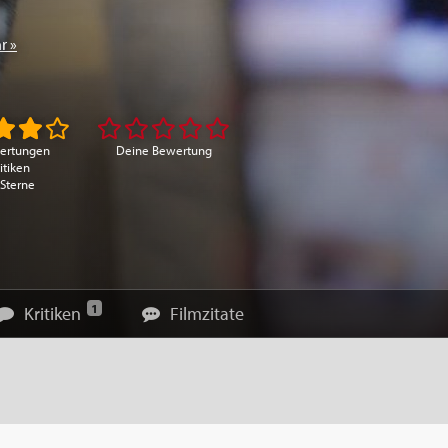
r »
ertungen
Deine Bewertung
itiken
 Sterne
1
Kritiken
Filmzitate