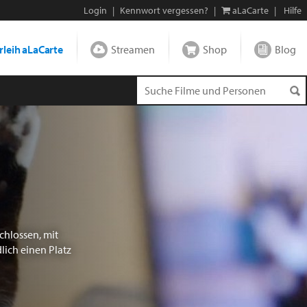
Login
|
Kennwort vergessen?
|
aLaCarte
|
Hilfe
leih aLaCarte
Streamen
Shop
Blog
chlossen, mit
lich einen Platz