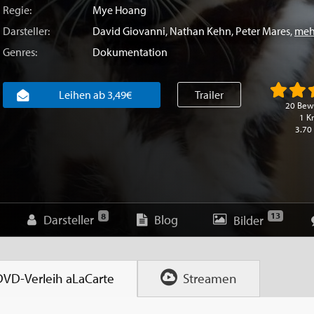
Regie:
Mye Hoang
Darsteller:
David Giovanni
,
Nathan Kehn
,
Peter Mares
,
meh
Genres:
Dokumentation
Leihen ab 3,49€
Trailer
20 Bew
1 Kr
3.70
13
8
Darsteller
Blog
Bilder
DVD-Verleih
aLaCarte
Streamen