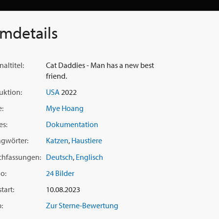
lmdetails
naltitel:
Cat Daddies - Man has a new best
friend.
uktion:
USA
2022
e:
Mye Hoang
es:
Dokumentation
agwörter:
Katzen
,
Haustiere
chfassungen:
Deutsch
,
Englisch
o:
24 Bilder
tart:
10.08.2023
:
Zur Sterne-Bewertung