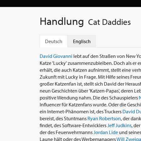
Handlung
Cat Daddies
Deutsch
Englisch
David Giovanni
lebt auf den Straßen von New York
Katze 'Lucky' zusammenzubleiben. Doch als er e
erhält, die auch Katzen aufnimmt, stellt eine 
Zukunft mit Lucky in Frage. Mit Hilfe seines Freun
großer Katzenfan ist, stellt sich David der Hera
neun Geschichten über 'Katzen-Papas', deren Le
positive Wendung nahm. Die des Schauspielers
Influencer für Katzenfans wurde. Oder die Gesch
ein Internet-Phänomen ist, des Truckers
David Du
bereist, des Stuntmans
Ryan Robertson
, der dan
findet, des Software-Entwicklers
Jeff Judkins
, de
der des Feuerwehrmanns
Jordan Lide
und seines
Laune hält oder des Werbemanagers
Will Zweiga