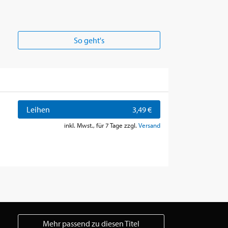
So geht's
Leihen
3,49 €
inkl. Mwst., für 7 Tage zzgl.
Versand
Mehr passend zu diesen Titel