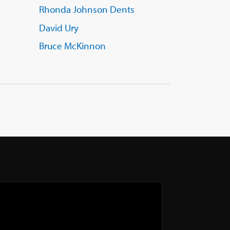
Rhonda Johnson Dents
David Ury
Bruce McKinnon