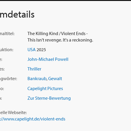
lmdetails
naltitel:
The Killing Kind / Violent Ends -
This Isn't revenge. It's a reckoning.
uktion:
USA
2025
e:
John-Michael Powell
es:
Thriller
agwörter:
Bankraub
,
Gewalt
o:
Capelight Pictures
:
Zur Sterne-Bewertung
ielle Webseite:
s://www.capelight.de/violent-ends