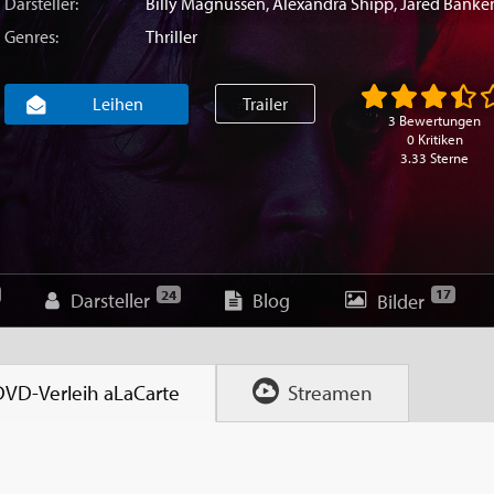
Darsteller:
Billy Magnussen
,
Alexandra Shipp
,
Jared Banke
Genres:
Thriller
Leihen
Trailer
3 Bewertungen
0 Kritiken
3.33 Sterne
17
24
Darsteller
Blog
Bilder
DVD-Verleih
aLaCarte
Streamen