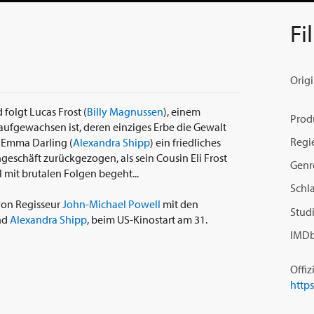
Fi
Origi
 folgt Lucas Frost (
Billy Magnussen
), einem
Prod
 aufgewachsen ist, deren einziges Erbe die Gewalt
Regi
n Emma Darling (
Alexandra Shipp
) ein friedliches
ngeschäft zurückgezogen, als sein Cousin Eli Frost
Genr
 mit brutalen Folgen begeht...
Schl
 von Regisseur
John-Michael Powell
mit den
Studi
nd
Alexandra Shipp
, beim US-Kinostart am 31.
IMDb
Offiz
http