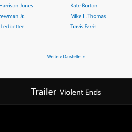
Harrison Jones
Kate Burton
tewman Jr.
Mike L. Thomas
 Ledbetter
Travis Farris
Weitere Darsteller »
Trailer
Violent Ends