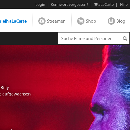
Login
|
Kennwort vergessen?
|
aLaCarte
|
Hilfe
leih aLaCarte
Streamen
Shop
Blog
Billy
lie aufgewachsen