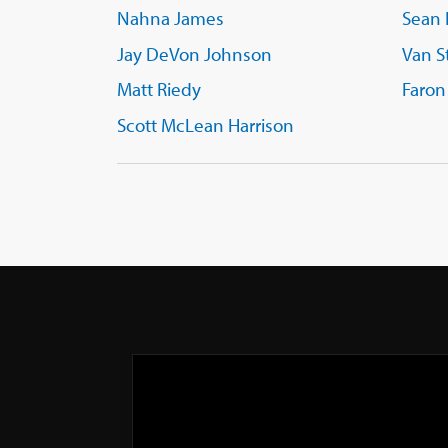
Nahna James
Sean 
Jay DeVon Johnson
Van S
Matt Riedy
Faron
Scott McLean Harrison