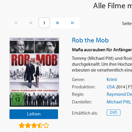
Alle Filme m
Vorherige Seite
Nächste Seite
Seit
Rob the Mob
Mafia ausrauben für Anfänger
Tommy (Michael Pitt) und Rosi
durchgeknallt. Um ihre Hochzei
erbeuten sie versehentlich eine L
Genre:
Krimi
Produktion:
USA
2014 | F
Regie:
Raymond De 
Darsteller:
Michael Pitt
,
Erhältlich
als
:
DVD
Leihen