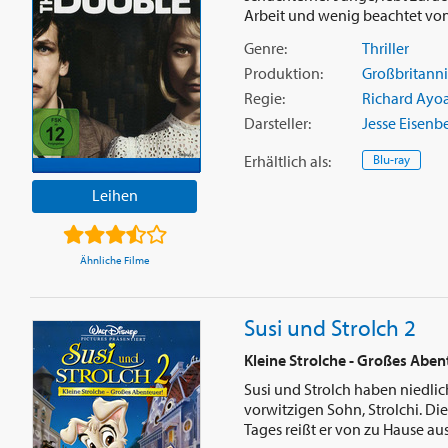
Arbeit und wenig beachtet von 
Genre:
Thriller
Produktion:
Großbritann
Regie:
Richard Ayo
Darsteller:
Jesse Eisenb
Erhältlich
als
:
Blu-ray
Leihen
Ähnliche Filme
Susi und Strolch 2
Kleine Strolche - Großes Aben
Susi und Strolch haben nied
vorwitzigen Sohn, Strolchi. Di
Tages reißt er von zu Hause aus