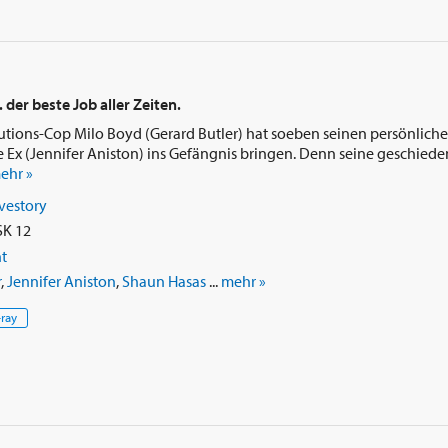
 der beste Job aller Zeiten.
autions-Cop Milo Boyd (Gerard Butler) hat soeben seinen persönlich
ine Ex (Jennifer Aniston) ins Gefängnis bringen. Denn seine geschied
ehr »
vestory
SK 12
t
r
,
Jennifer Aniston
,
Shaun Hasas
...
mehr »
-ray