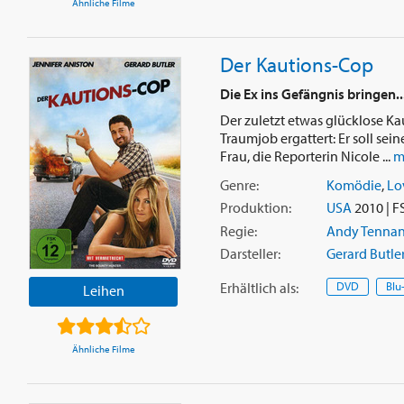
Ähnliche Filme
Der Kautions-Cop
Die Ex ins Gefängnis bringen...
Der zuletzt etwas glücklose K
Traumjob ergattert: Er soll se
Frau, die Reporterin Nicole ...
m
Genre:
Komödie
,
Lo
Produktion:
USA
2010 | F
Regie:
Andy Tennan
Darsteller:
Gerard Butle
Erhältlich
als
:
DVD
Blu
Leihen
Ähnliche Filme