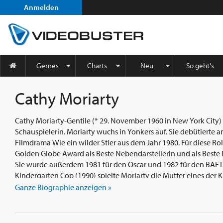
Anmelden
Genres
Charts
Neu
So geht's
Cathy Moriarty
Cathy Moriarty-Gentile (* 29. November 1960 in New York City)
Schauspielerin. Moriarty wuchs in Yonkers auf. Sie debütierte an der Seite von Robert De Niro im
Filmdrama Wie ein wilder Stier aus dem Jahr 1980. Für diese Rol
Golden Globe Award als Beste Nebendarstellerin und als Beste
Sie wurde außerdem 1981 für den Oscar und 1982 für den BAFTA Award no
Kindergarten Cop (1990) spielte Moriarty die Mutter eines der Ki
getarnte Polizist John Kimble (Arnold Schwarzenegger) kümmert
Ganze Biographie anzeigen »
sie neben Billy Crystal und Debra Winger auf. Für die Hauptroll
sie 2001 für den DVD Exclusive Award nominiert. In der Komöd
spielte sie neben Robert De Niro, Billy Crystal und Lisa Kudrow