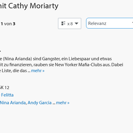
it
Cathy Moriarty
e
1
von
3
x 8
.
e (Nina Arianda) sind Gangster, ein Liebespaar und etwas
t zu finanzieren, rauben sie New Yorker Mafia-Clubs aus. Dabei
iste, die das ...
mehr »
SK 12
Felitta
Nina Arianda
,
Andy Garcia
...
mehr »