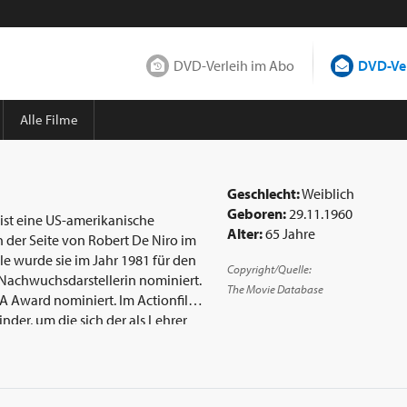
DVD-Verleih im Abo
DVD-Ver
Alle Filme
Geschlecht:
Weiblich
Geboren:
29.11.1960
 ist eine US-amerikanische
Alter:
65 Jahre
le wurde sie im Jahr 1981 für den
Copyright/Quelle:
 Nachwuchsdarstellerin nominiert.
The Movie Database
miniert. Im Actionfilm
nder, um die sich der als Lehrer
. In der Komödie Vergiß Paris trat
e im Thriller Red Team (1999) wurde
ie Reine Nervensache 2 (2002)
 eine der größeren Rollen.