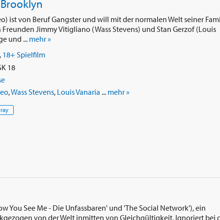
 Brooklyn
 ist von Beruf Gangster und will mit der normalen Welt seiner Fami
n Freunden Jimmy Vitigliano (Wass Stevens) und Stan Gerzof (Louis
e und ...
mehr »
,
18+ Spielfilm
SK 18
se
Meo
,
Wass Stevens
,
Louis Vanaria
...
mehr »
-ray
ow You See Me - Die Unfassbaren' und 'The Social Network'), ein
kgezogen von der Welt inmitten von Gleichgültigkeit. Ignoriert bei 