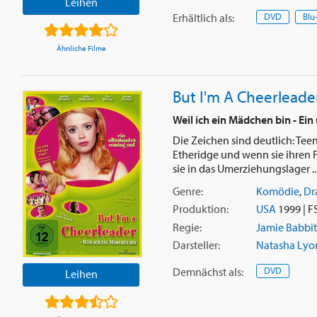
Leihen
Erhältlich
als
:
DVD
Blu
Ähnliche Filme
But I'm A Cheerleade
Weil ich ein Mädchen bin - Ei
Die Zeichen sind deutlich: Tee
Etheridge und wenn sie ihren F
sie in das Umerziehungslager ..
Genre:
Komödie
,
Dr
Produktion:
USA
1999 | F
Regie:
Jamie Babbit
Darsteller:
Natasha Lyo
Demnächst
als
:
DVD
Leihen