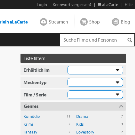
Login
|
Kennwort vergessen?
|
aLaCarte
|
Hilfe
leih aLaCarte
Streamen
Shop
Blog
Liste filtern
Erhältlich im
Medientyp
Film / Serie
Genres
Komödie
Drama
11
7
Krimi
Kids
7
3
Fantasy
Lovestory
2
2