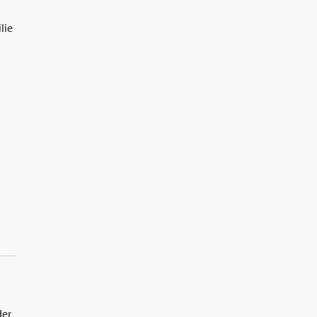
lie
der