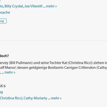
s
ro
,
Billy Crystal
,
Joe Viterelli
...
mehr »
nsache
-ray
 doch?
vey (Bill Pullmann) und seine Tochter Kat (Christina Ricci) ziehen i
aff Manor', dessen geldgierige Besitzerin Carrigan Crittendon (Cathy
...
mehr »
SK 6
ng
Christina Ricci
,
Cathy Moriarty
...
mehr »