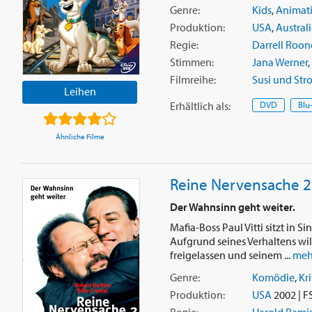
Genre:
Kids
,
Animat
Produktion:
USA
,
Austral
Regie:
Darrell Roon
Stimmen:
Jana Werner
,
Filmreihe:
Susi und Str
Leihen
Erhältlich
als
:
DVD
Blu
Ähnliche Filme
Reine Nervensache 2
Der Wahnsinn geht weiter.
Mafia-Boss Paul Vitti sitzt in S
Aufgrund seines Verhaltens will
freigelassen und seinem ...
meh
Genre:
Komödie
,
Kr
Produktion:
USA
2002 | F