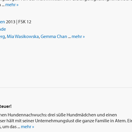
...
mehr »
ien
2013 | FSK 12
ade
erg
,
Mia Wasikowska
,
Gemma Chan
...
mehr »
teuer!
lichen Hundennachwuchs: drei süße Hundmädchen und einen
eser hält mit seiner Unternehmungslust die ganze Familie in Atem. Ei
, um das ...
mehr »