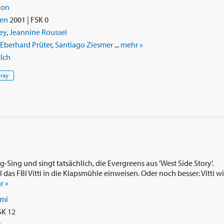
ion
ien
2001 | FSK 0
ey
,
Jeannine Roussel
Eberhard Prüter
,
Santiago Ziesmer
...
mehr »
olch
-ray
ing-Sing und singt tatsächlich, die Evergreens aus 'West Side Story'.
 das FBI Vitti in die Klapsmühle einweisen. Oder noch besser: Vitti w
r »
imi
SK 12