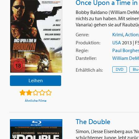
Once Upon a Time in
Bobby Baldano (William DeMeo)
nichts zu tun haben. Mit seine
Vanaria) gehen sie auf Raubzüg
Genre:
Krimi
,
Action
Produktion:
USA
2013 | F
Regie:
Paul Borghe
Darsteller:
William De
Erhältlich
als
:
DVD
Blu
Leihen
Ähnliche Filme
The Double
Simon, (Jesse Eisenberg aus 'N
schüchterner Junge, lebt zurüc