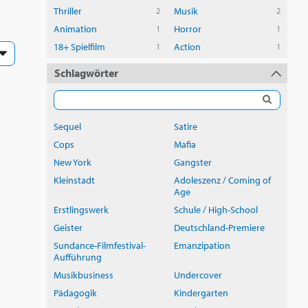
Thriller
Musik
2
2
Animation
Horror
1
1
18+ Spielfilm
Action
1
1
Schlagwörter
Sequel
Satire
Cops
Mafia
New York
Gangster
Kleinstadt
Adoleszenz / Coming of
Age
Erstlingswerk
Schule / High-School
Geister
Deutschland-Premiere
Sundance-Filmfestival-
Emanzipation
Aufführung
Musikbusiness
Undercover
Pädagogik
Kindergarten