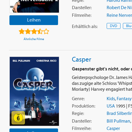
Regie:
Harold Rami
Darsteller:
Robert De Ni
Filmreihe:
Reine Nerve
Leihen
Erhältlich
als
:
DVD
Blu
Ähnliche Filme
Casper
Gespenster gibt's nicht, oder
Geisterpsychologe Dr. James Har
das zugige alte Schloss 'Whipst
Moriarty) Harvey engagiert hat, 
Genre:
Kids
,
Fantasy
Produktion:
USA
1995 | F
Regie:
Brad Silberli
Darsteller:
Bill Pullman
,
Filmreihe:
Casper