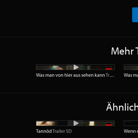
Mehr T
Was man von hier aus sehen kann
Trailer
HD
Was ma
Ähnlich
Tannöd
Trailer
SD