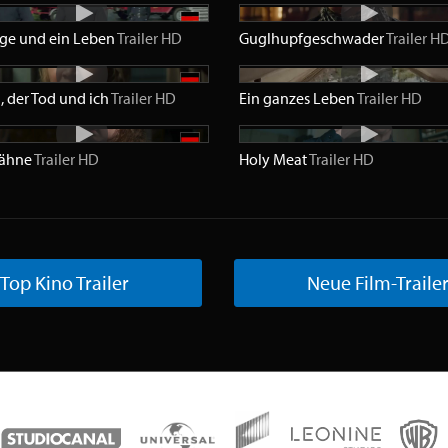
age und ein Leben
Trailer
HD
Guglhupfgeschwader
Trailer
H
, der Tod und ich
Trailer
HD
Ein ganzes Leben
Trailer
HD
zähne
Trailer
HD
Holy Meat
Trailer
HD
Top Kino Trailer
Neue Film-Traile