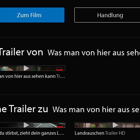
Zum Film
Handlung
railer von
Was man von hier aus se
n von hier aus sehen kann
Trailer
SD
e Trailer zu
Was man von hier aus s
Wenn du stirbst, zieht dein ganzes Leben an dir vorbei, sagen sie
Landrauschen
Trailer
Trailer
HD
HD