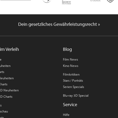
Dein gesetzliches Gewährleistungsrecht »
im Verleih
Blog
me
Film News
uheiten
Kino News
rts
Filmkritiken
 Neuheiten
Stars / Porträts
Charts
Serien Specials
 3D Neuheiten
Blu-ray 3D Special
3D Charts
Service
ts
rschau
Hilfe
rts