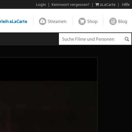
Login
|
Kennwort vergessen?
|
aLaCarte
|
Hilfe
leih aLaCarte
Streamen
Shop
Blog