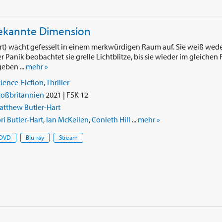
bekannte Dimension
art) wacht gefesselt in einem merkwürdigen Raum auf. Sie weiß wed
r Panik beobachtet sie grelle Lichtblitze, bis sie wieder im gleiche
eben ...
mehr »
ience-Fiction
,
Thriller
roßbritannien
2021 | FSK 12
atthew Butler-Hart
ri Butler-Hart
,
Ian McKellen
,
Conleth Hill
...
mehr »
DVD
Blu-ray
Stream