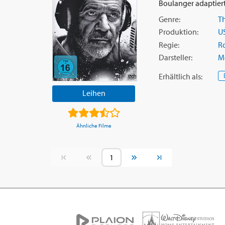
Boulanger adaptiert 
Genre:
Th
Produktion:
U
Regie:
R
Darsteller:
M
Erhältlich
als
:
Leihen
Ähnliche Filme
Vorherige Seite
Nächste Seite