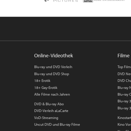
Online-Videothek
Filme 
Blu-ray und DVD Verleih
Top Fil
Blu-ray und DVD Shop
DVD Ne
18+ Erotik
DVD Cha
18+ Gay-Erotik
Blu-ray
Alle Filme nach Jahren
Blu-ray 
Blu-ray
DVD & Blu-ray Abo
Blu-ray 
DVD-Verleih aLaCarte
VoD-Streaming
Kinostar
Uncut DVD und Blu-ray Filme
Kino Vo