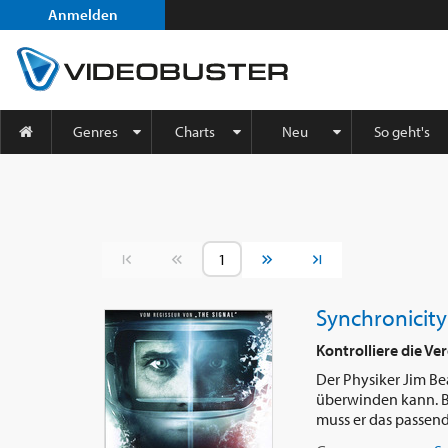
Anmelden
Genres
Charts
Neu
So geht's
Vorherige Seite
Nächste Seite
Synchronicity
Kontrolliere die Ve
Der Physiker Jim Be
überwinden kann. Be
muss er das passend