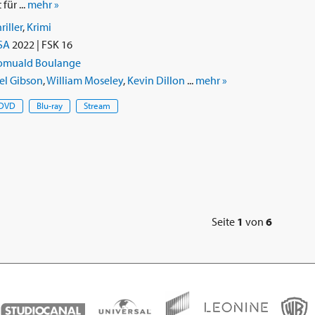
für ...
mehr »
riller
,
Krimi
SA
2022 | FSK 16
omuald Boulange
el Gibson
,
William Moseley
,
Kevin Dillon
...
mehr »
DVD
Blu-ray
Stream
Seite
1
von
6