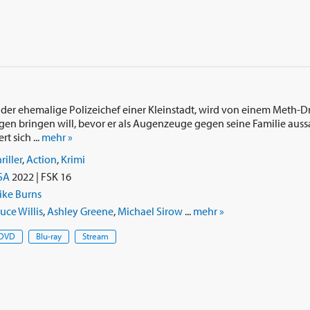
), der ehemalige Polizeichef einer Kleinstadt, wird von einem Meth-
gen bringen will, bevor er als Augenzeuge gegen seine Familie aus
t sich ...
mehr »
riller
,
Action
,
Krimi
SA
2022 | FSK 16
ike Burns
uce Willis
,
Ashley Greene
,
Michael Sirow
...
mehr »
DVD
Blu-ray
Stream