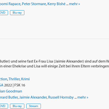
oomi Rapace
,
Peter Stormare
,
Kerry Bishé
...
mehr »
DVD
Blu-ray
utler) und seine fast Ex-Frau Lisa (Jaimie Alexander) sind auf dem We
n einer Ehekrise und Lisa will einige Zeit bei ihren Eltern verbringe
ction
,
Thriller
,
Krimi
SA
2022 | FSK 16
rian Goodman
rard Butler
,
Jaimie Alexander
,
Russell Hornsby
...
mehr »
DVD
Blu-ray
Stream