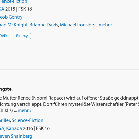
ience-Fiction
SA
2015 | FSK 16
acob Gentry
had McKnight
,
Brianne Davis
,
Michael Ironside
...
mehr »
DVD
Blu-ray
ngste.
e Mutter Renee (Noomi Rapace) wird auf offener Straße gekidnappt 
ichtung verschleppt. Dort führen mysteriöse Wissenschaftler (Peter 
iklis) ...
mehr »
riller
,
Science-Fiction
SA
,
Kanada
2016 | FSK 16
teven Shainberg