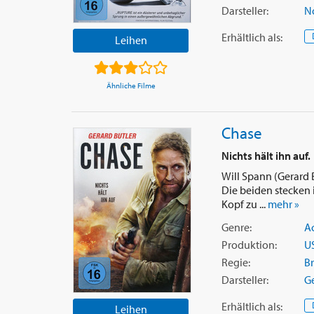
Darsteller:
N
Erhältlich
als
:
Leihen
Ähnliche Filme
Chase
Nichts hält ihn auf.
Will Spann (Gerard B
Die beiden stecken i
Kopf zu ...
mehr »
Genre:
A
Produktion:
U
Regie:
B
Darsteller:
Ge
Erhältlich
als
:
Leihen