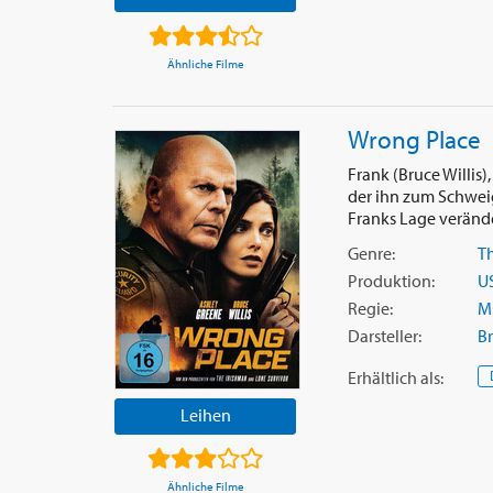
Ähnliche Filme
Wrong Place
Frank (Bruce Willis
der ihn zum Schwei
Franks Lage veränder
Genre:
Th
Produktion:
U
Regie:
M
Darsteller:
Br
Erhältlich
als
:
Leihen
Ähnliche Filme