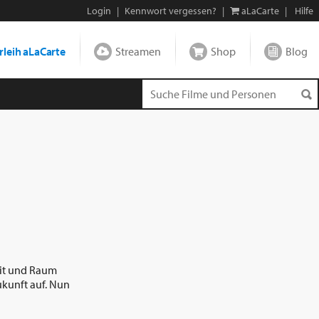
Login
|
Kennwort vergessen?
|
aLaCarte
|
Hilfe
leih aLaCarte
Streamen
Shop
Blog
eit und Raum
ukunft auf. Nun