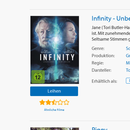
Infinity - Un
Jane (Tori Butler-H
ist. Mit zunehmende
Seltsame Stimmen g
Genre:
Sc
Produktion:
G
Regie:
M
Darsteller:
To
Erhältlich
als
:
Leihen
Ähnliche Filme
Piggy