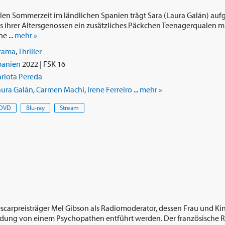
en Sommerzeit im ländlichen Spanien trägt Sara (Laura Galán) auf
ihrer Altersgenossen ein zusätzliches Päckchen Teenagerqualen mit
e ...
mehr »
rama
,
Thriller
panien
2022 | FSK 16
rlota Pereda
aura Galán
,
Carmen Machi
,
Irene Ferreiro
...
mehr »
DVD
Blu-ray
Stream
 Oscarpreisträger Mel Gibson als Radiomoderator, dessen Frau und K
ndung von einem Psychopathen entführt werden. Der französische 