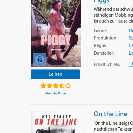
Während der schwül
ständigen Mobbings 
ist auch zu Hause ein
Genre:
D
Produktion:
S
Regie:
Ca
Darsteller:
L
Erhältlich
als
:
Leihen
Ähnliche Filme
On the Line
'On the Line' zeigt
nächtlichen Talkse