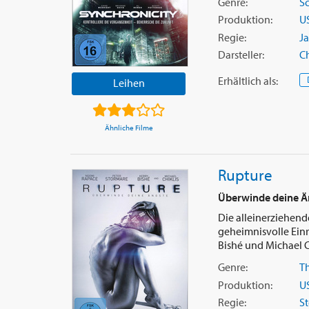
Genre:
Sc
Produktion:
U
Regie:
J
Darsteller:
C
Erhältlich
als
:
Leihen
Ähnliche Filme
Rupture
Überwinde deine Ä
Die alleinerziehend
geheimnisvolle Einr
Bishé und Michael Ch
Genre:
Th
Produktion:
U
Regie:
S