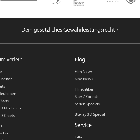
Dein gesetzliches Gewährleistungsrecht »
im Verleih
Blog
me
Film News
uheiten
Kino News
rts
Filmkritiken
 Neuheiten
Stars / Porträts
Charts
Serien Specials
 3D Neuheiten
Blu-ray 3D Special
3D Charts
Service
ts
rschau
Hilfe