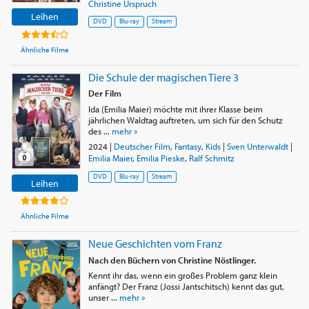
Christine Urspruch
Leihen
DVD
Blu-ray
Stream
Ähnliche Filme
Die Schule der magischen Tiere 3
Der Film
Ida (Emilia Maier) möchte mit ihrer Klasse beim
jährlichen Waldtag auftreten, um sich für den Schutz
des ...
mehr »
2024
|
Deutscher Film
,
Fantasy
,
Kids
|
Sven Unterwaldt
|
Emilia Maier
,
Emilia Pieske
,
Ralf Schmitz
DVD
Blu-ray
Stream
Leihen
Ähnliche Filme
Neue Geschichten vom Franz
Nach den Büchern von Christine Nöstlinger.
Kennt ihr das, wenn ein großes Problem ganz klein
anfängt? Der Franz (Jossi Jantschitsch) kennt das gut,
unser ...
mehr »