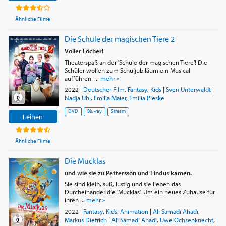
Ähnliche Filme
Die Schule der magischen Tiere 2
Voller Löcher!
Theaterspaß an der 'Schule der magischen Tiere'! Die
Schüler wollen zum Schuljubiläum ein Musical
aufführen. ...
mehr »
2022
|
Deutscher Film
,
Fantasy
,
Kids
|
Sven Unterwaldt
|
Nadja Uhl
,
Emilia Maier
,
Emilia Pieske
DVD
Blu-ray
Stream
Leihen
Ähnliche Filme
Die Mucklas
und wie sie zu Pettersson und Findus kamen.
Sie sind klein, süß, lustig und sie lieben das
Durcheinander:die 'Mucklas'. Um ein neues Zuhause für
ihren ...
mehr »
2022
|
Fantasy
,
Kids
,
Animation
|
Ali Samadi Ahadi
,
Markus Dietrich
|
Ali Samadi Ahadi
,
Uwe Ochsenknecht
,