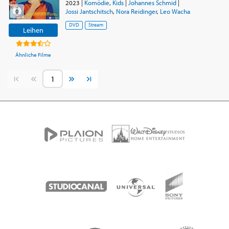
2023
|
Komödie
,
Kids
|
Johannes Schmid
|
Jossi Jantschitsch
,
Nora Reidinger
,
Leo Wacha
DVD
Stream
Leihen
Ähnliche Filme
Vorherige Seite
Nächste Seite