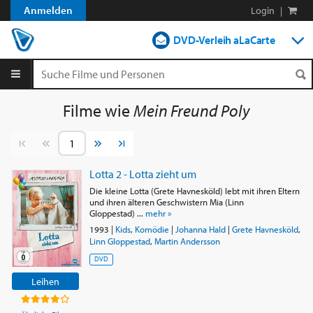
Anmelden
Login
|
DVD-Verleih aLaCarte
DVD-Verleih im Abo
Streamen
Filme wie
Mein Freund Poly
Shop
Vorherige Seite
Nächste Seite
Blog
Lotta 2 - Lotta zieht um
Die kleine Lotta (Grete Havnesköld) lebt mit ihren Eltern
und ihren älteren Geschwistern Mia (Linn
Gloppestad) ...
mehr »
1993
|
Kids
,
Komödie
|
Johanna Hald
|
Grete Havnesköld
,
Linn Gloppestad
,
Martin Andersson
DVD
Leihen