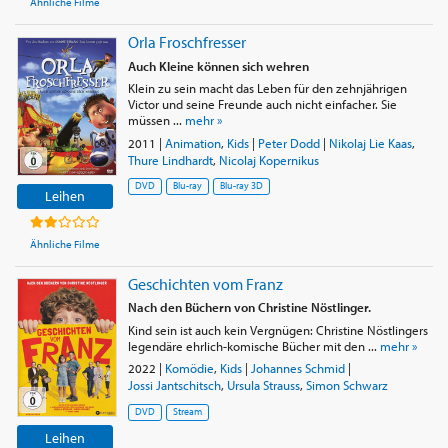
Ähnliche Filme
Orla Froschfresser
Auch Kleine können sich wehren
Klein zu sein macht das Leben für den zehnjährigen
Victor und seine Freunde auch nicht einfacher. Sie
müssen ...
mehr »
2011
|
Animation
,
Kids
|
Peter Dodd
|
Nikolaj Lie Kaas
,
Thure Lindhardt
,
Nicolaj Kopernikus
DVD
Blu-ray
Blu-ray 3D
Leihen
Ähnliche Filme
Geschichten vom Franz
Nach den Büchern von Christine Nöstlinger.
Kind sein ist auch kein Vergnügen: Christine Nöstlingers
legendäre ehrlich-komische Bücher mit den ...
mehr »
2022
|
Komödie
,
Kids
|
Johannes Schmid
|
Jossi Jantschitsch
,
Ursula Strauss
,
Simon Schwarz
DVD
Stream
Leihen