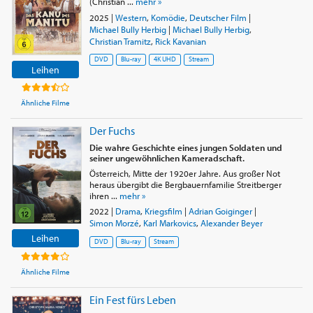
(Christian ...
mehr »
2025
|
Western
,
Komödie
,
Deutscher Film
|
Michael Bully Herbig
|
Michael Bully Herbig
,
Christian Tramitz
,
Rick Kavanian
DVD
Blu-ray
4K UHD
Stream
Leihen
Ähnliche Filme
Der Fuchs
Die wahre Geschichte eines jungen Soldaten und
seiner ungewöhnlichen Kameradschaft.
Österreich, Mitte der 1920er Jahre. Aus großer Not
heraus übergibt die Bergbauernfamilie Streitberger
ihren ...
mehr »
2022
|
Drama
,
Kriegsfilm
|
Adrian Goiginger
|
Simon Morzé
,
Karl Markovics
,
Alexander Beyer
Leihen
DVD
Blu-ray
Stream
Ähnliche Filme
Ein Fest fürs Leben