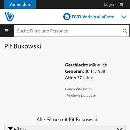
Anmelden
Login
|
DVD-Verleih aLaCarte
DVD-Verleih im Abo
Streamen
Pit Bukowski
Shop
Geschlecht:
Männlich
Blog
Geboren:
30.11.1988
Alter:
37 Jahre
Copyright/Quelle:
The Movie Database
Alle Filme mit
Pit Bukowski
Filter