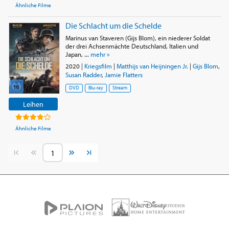
Ähnliche Filme
Die Schlacht um die Schelde
Marinus van Staveren (Gijs Blom), ein niederer Soldat
der drei Achsenmächte Deutschland, Italien und
Japan, ...
mehr »
2020
|
Kriegsfilm
|
Matthijs van Heijningen Jr.
|
Gijs Blom
,
Susan Radder
,
Jamie Flatters
DVD
Blu-ray
Stream
Leihen
Ähnliche Filme
Vorherige Seite
Nächste Seite