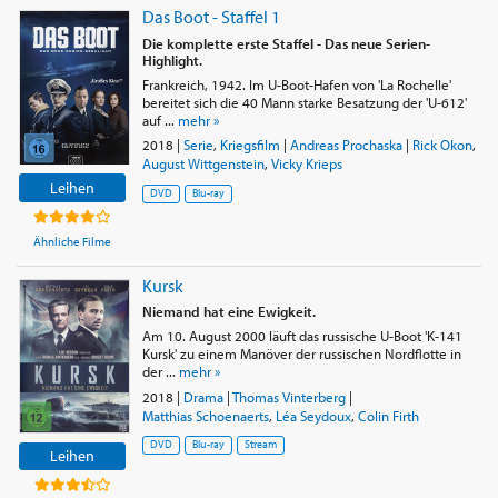
Das Boot - Staffel 1
Die komplette erste Staffel - Das neue Serien-
Highlight.
Frankreich, 1942. Im U-Boot-Hafen von 'La Rochelle'
bereitet sich die 40 Mann starke Besatzung der 'U-612'
auf ...
mehr »
2018
|
Serie
,
Kriegsfilm
|
Andreas Prochaska
|
Rick Okon
,
August Wittgenstein
,
Vicky Krieps
Leihen
DVD
Blu-ray
Ähnliche Filme
Kursk
Niemand hat eine Ewigkeit.
Am 10. August 2000 läuft das russische U-Boot 'K-141
Kursk' zu einem Manöver der russischen Nordflotte in
der ...
mehr »
2018
|
Drama
|
Thomas Vinterberg
|
Matthias Schoenaerts
,
Léa Seydoux
,
Colin Firth
DVD
Blu-ray
Stream
Leihen