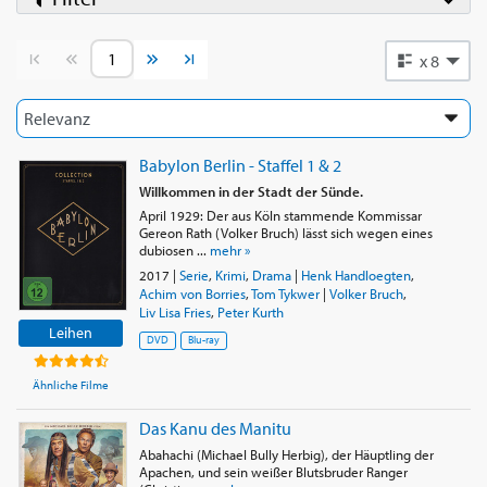
Vorherige Seite
Nächste Seite
x 8
Babylon Berlin - Staffel 1 & 2
Willkommen in der Stadt der Sünde.
April 1929: Der aus Köln stammende Kommissar
Gereon Rath (Volker Bruch) lässt sich wegen eines
dubiosen ...
mehr »
2017
|
Serie
,
Krimi
,
Drama
|
Henk Handloegten
,
Achim von Borries
,
Tom Tykwer
|
Volker Bruch
,
Liv Lisa Fries
,
Peter Kurth
Leihen
DVD
Blu-ray
Ähnliche Filme
Das Kanu des Manitu
Abahachi (Michael Bully Herbig), der Häuptling der
Apachen, und sein weißer Blutsbruder Ranger