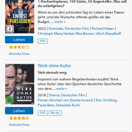
1 Hochzeitsplaner, 150 Gäste, 50 Angestellte. Was soll
da schiefgehen?
Wenn es um den schönsten Tag im Leben eines Paares
geht, sind die Wünsche oftmals größer als das
Budget. ...
mehr »
2023
|
Komödie
,
Deutscher Film
|
Richard Huber
|
Christoph Maria Herbst
,
Mira Benser
,
Ulrich Brandhoff
Leihen
DVD
Ähnliche Filme
Werk ohne Autor
Sieh niemals weg.
Inspiriert von wahren Begebenheiten erzählt 'Werk
ohne Autor' über drei Epochen deutscher Geschichte
von dem ...
mehr »
2018
|
Drama
,
Deutscher Film
|
Florian Henckel von Donnersmarck
|
Tom Schilling
,
Paula Beer
,
Sebastian Koch
Leihen
DVD
Blu-ray
Ähnliche Filme