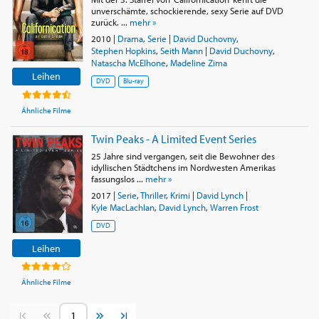
unverschämte, schockierende, sexy Serie auf DVD
zurück. ...
mehr »
2010
|
Drama
,
Serie
|
David Duchovny
,
Stephen Hopkins
,
Seith Mann
|
David Duchovny
,
Natascha McElhone
,
Madeline Zima
Leihen
DVD
Blu-ray
Ähnliche Filme
Twin Peaks - A Limited Event Series
25 Jahre sind vergangen, seit die Bewohner des
idyllischen Städtchens im Nordwesten Amerikas
fassungslos ...
mehr »
2017
|
Serie
,
Thriller
,
Krimi
|
David Lynch
|
Kyle MacLachlan
,
David Lynch
,
Warren Frost
DVD
Leihen
Ähnliche Filme
Vorherige Seite
Nächste Seite