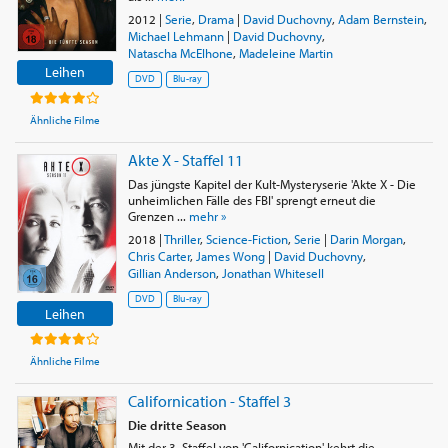
2012
|
Serie
,
Drama
|
David Duchovny
,
Adam Bernstein
,
Michael Lehmann
|
David Duchovny
,
Natascha McElhone
,
Madeleine Martin
Leihen
DVD
Blu-ray
Ähnliche Filme
Akte X - Staffel 11
Das jüngste Kapitel der Kult-Mysteryserie 'Akte X - Die
unheimlichen Fälle des FBI' sprengt erneut die
Grenzen ...
mehr »
2018
|
Thriller
,
Science-Fiction
,
Serie
|
Darin Morgan
,
Chris Carter
,
James Wong
|
David Duchovny
,
Gillian Anderson
,
Jonathan Whitesell
DVD
Blu-ray
Leihen
Ähnliche Filme
Californication - Staffel 3
Die dritte Season
Mit der 3. Staffel von 'Californication' kehrt die