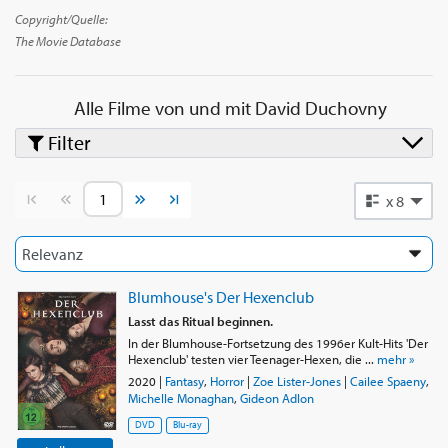
Copyright/Quelle:
The Movie Database
Alle Filme von und mit
David Duchovny
Filter
Vorherige Seite
Nächste Seite
x 8
Blumhouse's Der Hexenclub
Lasst das Ritual beginnen.
In der Blumhouse-Fortsetzung des 1996er Kult-Hits 'Der
Hexenclub' testen vier Teenager-Hexen, die ...
mehr »
2020
|
Fantasy
,
Horror
|
Zoe Lister-Jones
|
Cailee Spaeny
,
Michelle Monaghan
,
Gideon Adlon
DVD
Blu-ray