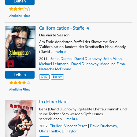
Leihen
Ähnliche Filme
Californication - Staffel 4
Die vierte Season
Am Ende der dritten Staffel der Showtime-Serie
'Californication' landete der Schrifsteller Hank Moody
(David ...
mehr »
2011
|
Serie
,
Drama
|
David Duchovny
,
Seith Mann
,
Michael Lehmann
|
David Duchovny
,
Madeline Zima
,
Natascha McElhone
Leihen
DVD
Blu-ray
Ähnliche Filme
In deiner Haut
Bens (David Duchovny) geliebte Ehefrau Hannah und
seine Tochter Sam werden Opfer eines
schrecklichen ...
mehr »
2007
|
Thriller
|
Vincent Perez
|
David Duchovny
,
Olivia Thirlby
,
Lili Taylor