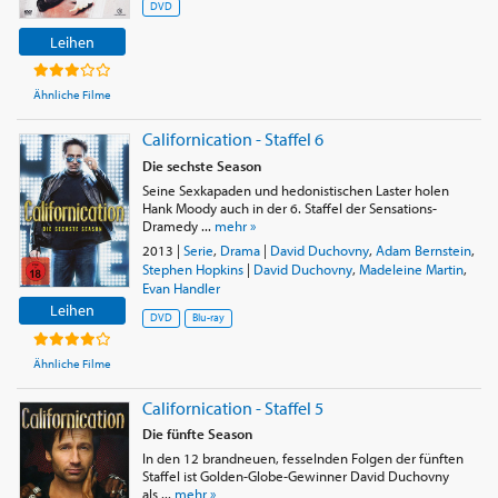
DVD
Leihen
Ähnliche Filme
Californication - Staffel 6
Die sechste Season
Seine Sexkapaden und hedonistischen Laster holen
Hank Moody auch in der 6. Staffel der Sensations-
Dramedy ...
mehr »
2013
|
Serie
,
Drama
|
David Duchovny
,
Adam Bernstein
,
Stephen Hopkins
|
David Duchovny
,
Madeleine Martin
,
Evan Handler
Leihen
DVD
Blu-ray
Ähnliche Filme
Californication - Staffel 5
Die fünfte Season
In den 12 brandneuen, fesselnden Folgen der fünften
Staffel ist Golden-Globe-Gewinner David Duchovny
als ...
mehr »