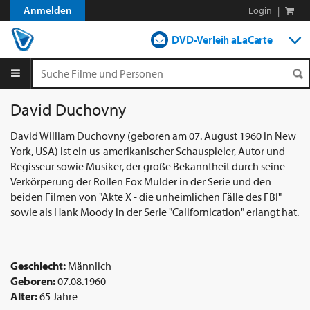
Anmelden
Login
|
DVD-Verleih aLaCarte
DVD-Verleih im Abo
Streamen
David Duchovny
Shop
David William Duchovny (geboren am 07. August 1960 in New
York, USA) ist ein us-amerikanischer Schauspieler, Autor und
Blog
Regisseur sowie Musiker, der große Bekanntheit durch seine
Verkörperung der Rollen Fox Mulder in der Serie und den
beiden Filmen von "Akte X - die unheimlichen Fälle des FBI"
sowie als Hank Moody in der Serie "Californication" erlangt hat.
Geschlecht:
Männlich
Geboren:
07.08.1960
Alter:
65 Jahre